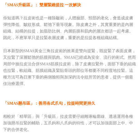
「SMAS升級區」： 雙層緊緻提拉 一次解決
你知道嗎？拉皮術也是一種除皺術，人體臉部、頸部的老化，會造成皮膚
彈性降低、皺紋形成、鬆弛下垂等現象。除皮膚之外，其實重要的是內層
組織、結構的拉提，如脂肪比例、內層筋膜和肌肉的層次都須一起考慮。
因此，不應單單只是拉緊表層皮膚，重要的是拉提各種組織結構。
日本新型的SMAS黃金三角拉皮術的效果是雙向提緊，既提緊了表面皮膚，
又拉緊了深層鬆弛的筋膜與肌肉。SMAS已經成為安全、流行的術式。然而
局部中臉拉皮法合併SMAS筋膜拉皮術，除了皮膚拉緊外，面部下垂的組織
也拉緊，軟組織、筋膜組織及緊貼骨頭的部位等都要不同程度地拉緊。這
種方法可為日漸下垂的兩側臉頰與加深的法令紋所苦的患者，提供一個最
佳治療選擇。
「SMAS懸吊區」：善用各式爪勾，拉提時間更持久
相較於「精華區」與「升級區」拉皮需要仔細雕琢輪廓線、透過運用各種
加強懸吊拉緊的輔助，五爪鉤和八爪鉤的特性，才可以加強面部上中、中
下的合併老化。