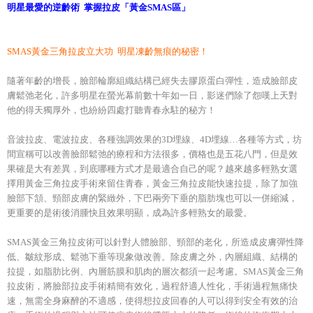
明星最愛的逆齡術 掌握拉皮「黃金SMAS區」
SMAS黃金三角拉皮立大功 明星凍齡無痕的秘密！
隨著年齡的增長，臉部輪廓組織結構已經失去膠原蛋白彈性，造成臉部皮
膚鬆弛老化，許多明星在螢光幕前數十年如一日，影迷們除了怨嘆上天對
他的得天獨厚外，也紛紛四處打聽青春永駐的秘方！
音波拉皮、電波拉皮、各種強調效果的3D埋線、4D埋線…各種等方式，坊
間宣稱可以改善臉部鬆弛的療程和方法很多，價格也是五花八門，但是效
果確是大有差異，到底哪種方式才是最適合自己的呢？越來越多輕熟女選
擇用黃金三角拉皮手術來留住青春，黃金三角拉皮能快速拉提，除了加強
臉部下頷、頸部皮膚的緊緻外，下巴兩旁下垂的脂肪塊也可以一併縮減，
更重要的是術後消腫快且效果明顯，成為許多輕熟女的最愛。
SMAS黃金三角拉皮術可以針對人體臉部、頸部的老化，所造成皮膚彈性降
低、皺紋形成、鬆弛下垂等現象做改善。除皮膚之外，內層組織、結構的
拉提，如脂肪比例、內層筋膜和肌肉的層次都須一起考慮。SMAS黃金三角
拉皮術，將臉部拉皮手術精簡有效化，過程舒適人性化，手術過程無痛快
速，無需全身麻醉的不適感，使得想拉皮回春的人可以得到安全有效的治