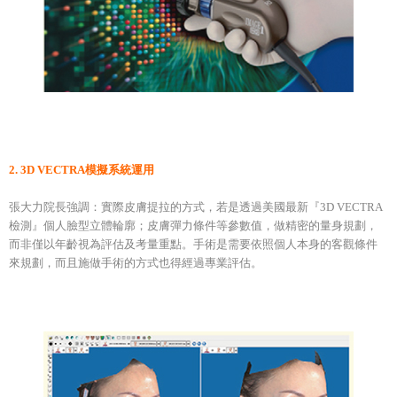
2. 3D VECTRA模擬系統運用
張大力院長強調：實際皮膚提拉的方式，若是透過美國最新『3D VECTRA
檢測』個人臉型立體輪廓；皮膚彈力條件等參數值，做精密的量身規劃，
而非僅以年齡視為評估及考量重點。手術是需要依照個人本身的客觀條件
來規劃，而且施做手術的方式也得經過專業評估。