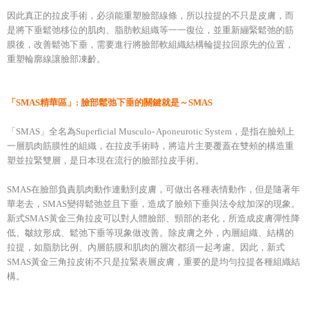
因此真正的拉皮手術，必須能重塑臉部線條，所以拉提的不只是皮膚，而
是將下垂鬆弛移位的肌肉、脂肪軟組織等一一復位，並重新繃緊鬆弛的筋
膜後，改善鬆弛下垂，需要進行將臉部軟組織結構輪提拉回原先的位置，
重塑輪廓線讓臉部凍齡。
「SMAS精華區」: 臉部鬆弛下垂的關鍵就是～SMAS
「SMAS」全名為Superficial Musculo- Aponeurotic System，是指在臉頰上
一層肌肉筋膜性的組織，在拉皮手術時，將這片主要覆蓋在雙頰的構造重
塑並拉緊雙層，是日本現在流行的臉部拉皮手術。
SMAS在臉部負責肌肉動作連動到皮膚，可做出各種表情動作，但是隨著年
華老去，SMAS變得鬆弛並且下垂，造成了臉頰下垂與法令紋加深的現象。
新式SMAS黃金三角拉皮可以對人體臉部、頸部的老化，所造成皮膚彈性降
低、皺紋形成、鬆弛下垂等現象做改善。除皮膚之外，內層組織、結構的
拉提，如脂肪比例、內層筋膜和肌肉的層次都須一起考慮。因此，新式
SMAS黃金三角拉皮術不只是拉緊表層皮膚，重要的是均勻拉提各種組織結
構。