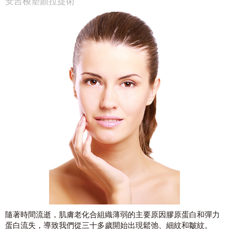
安吉梭塑顏拉提術
隨著時間流逝，肌膚老化合組織薄弱的主要原因膠原蛋白和彈力
蛋白流失，導致我們從三十多歲開始出現鬆弛、細紋和皺紋。