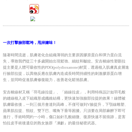
一次打擊臉部鬆垮，甩掉嬸味！
隨著時間流逝，肌膚老化合組織薄弱的主要原因膠原蛋白和彈力蛋白流
失，導致我們從三十多歲開始出現鬆弛、細紋和皺紋。安吉梭線性塑顏拉
提主要是人體可吸收性的PDO(polydioxanone)材質，透過植入肌膚真皮層進
行臉部拉提，以異物反應在肌膚內造成長時間持續性的刺激膠原蛋白增
生，並同時促進肌膚修復能力，改善老化鬆弛肌膚。
安吉梭線材又稱「羽毛線拉提」、「絲線拉皮」，利用特殊設計如羽毛般
的縫線植入皮下組織形成纖維結構，更快速加強臉部拉提的效果！線體被
肌膚吸收後，一到三個月會達到高峰，不僅可做到V臉提升，下顎線雕塑、
蘋果肌拉提、頸紋、雙下巴、嘴角下垂等困擾。只須要在局部麻醉下即可
進行，手術時間約一小時，傷口如針孔般細微、復原快速不留痕跡，是害
怕拉皮手術後遺症的熟女族群『凍齡』的最佳秘密武器。