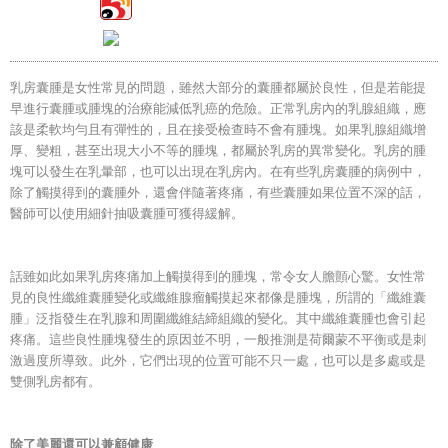
乳房囊腫是女性常見的問題，雖然大部分的囊腫都屬於良性，但是若能提
早進行囊腫或腫塊的治療能減低乳癌的危險。正常乳房內的乳腺組織，應
該是柔軟均勻且有彈性的，且在接受檢查時不會有腫塊。如果乳腺組織增
厚、變粗，甚至出現大小不等的腫塊，都屬於乳房的異常變化。乳房的腫
塊可以發生在乳暈部，也可以出現在乳房內。在有些乳房囊腫的病例中，
除了觸摸得到的囊腫外，還會伴隨著疼痛，有些囊腫如果位置不深的話，
醫師可以使用細針抽吸囊腫可獲得緩解。
話雖如此如果乳房疼痛加上觸摸得到的腫塊，常令女人膽顫心驚。女性常
見的良性纖維囊腫變化或纖維腺瘤觸摸起來都像是腫塊，所謂的「纖維囊
腫」泛指發生在乳腺和周圍纖維結締組織的變化。其中纖維囊腫也會引起
疼痛。這些良性腫塊發生的原因並不明，一般推測是荷爾蒙不平衡或是刺
激過度所導致。此外，它們出現的位置可能不只一處，也可以是多處或是
雙側乳房都有。
除了美麗還可以兼顧健康