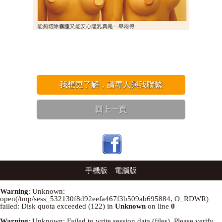
我想更了解，請專人與我聯繫
回上一頁
手機版
電腦版
Warning
: Unknown:
open(/tmp/sess_532130f8d92eefa467f3b509ab695884, O_RDWR)
failed: Disk quota exceeded (122) in
Unknown
on line
0
Warning
: Unknown: Failed to write session data (files). Please verify