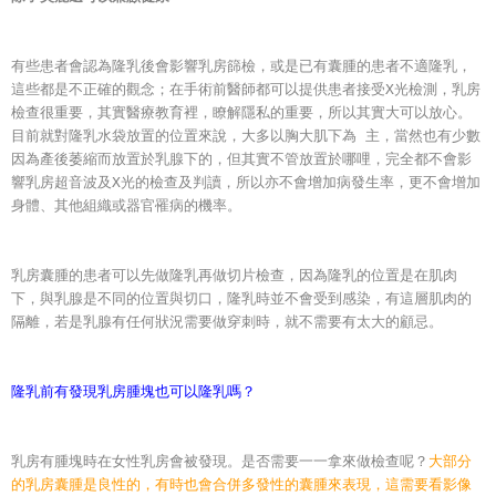
有些患者會認為
隆乳
後會影響乳房篩檢，或是已有囊腫的患者不適隆乳，
這些都是不正確的觀念；在手術前醫師都可以提供患者接受X光檢測，乳房
檢查很重要，其實醫療教育裡，瞭解隱私的重要，所以其實大可以放心。
目前就對隆乳水袋放置的位置來說，大多以胸大肌下為 主，當然也有少數
因為產後萎縮而放置於乳腺下的，但其實不管放置於哪哩，完全都不會影
響乳房超音波及X光的檢查及判讀，所以亦不會增加病發生率，更不會增加
身體、其他組織或器官罹病的機率。
乳房囊腫的患者可以先做
隆乳再做切片檢查，因為隆乳的位置是在肌肉
下，與乳腺是不同的位置與切口，隆乳時並不會受到感染，有這層肌肉的
隔離，若是乳腺有任何狀況需要做穿刺時，就不需要有太大的顧忌。
隆乳前有發現乳房腫塊也可以隆乳嗎？
乳房有腫塊時在女性乳房會被發現。是否需要一一拿來做檢查呢？
大部分
的乳房囊腫是良性的，有時也會合併多發性的囊腫來表現，這需要看影像