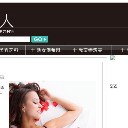
福
555
膠原
化、
。