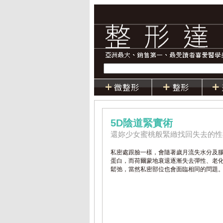
5D陰道緊實術
還妳少女蜜桃般緊緻找回失去的性
私密處跟臉一樣，會隨著歲月流失水分及
蛋白，而荷爾蒙地衰退逐漸失去彈性、老
鬆弛，當然私密部位也會面臨相同的問題