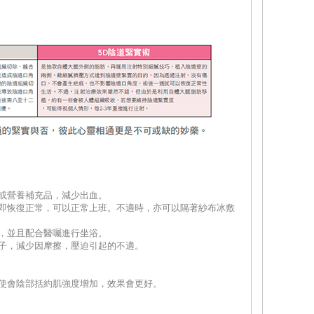
物或營養補充品，減少出血。
後即恢復正常，可以正常上班。不適時，亦可以隔著紗布冰敷
澡，並且配合醫囑進行坐浴。
裙子，減少因摩擦，壓迫引起的不適。
，使會陰部括約肌強度增加，效果會更好。