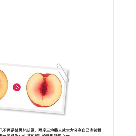
，已不再是禁忌的話題。兩岸三地藝人就大方分享自己產後對
也一度成為女性朋友探討的熱點話題之一。