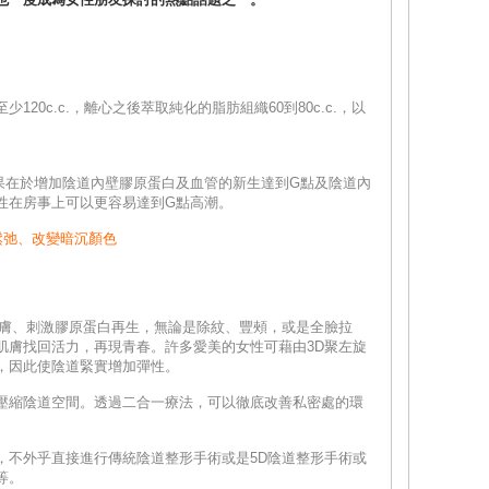
20c.c.，離心之後萃取純化的脂肪組織60到80c.c.，以
）效果在於增加陰道內壁膠原蛋白及血管的新生達到G點及陰道內
性在房事上可以更容易達到G點高潮。
化鬆弛、改變暗沉顏色
能活化肌膚、刺激膠原蛋白再生，無論是除紋、豐頰，或是全臉拉
肌膚找回活力，再現青春。許多愛美的女性可藉由3D聚左旋
，因此使陰道緊實增加彈性。
壓縮陰道空間。透過二合一療法，可以徹底改善私密處的環
，不外乎直接進行傳統陰道整形手術或是5D陰道整形手術或
等。