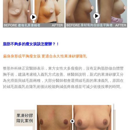
脂肪不夠多的瘦女孩該怎麼辦？！
扁身身形或平胸瘦女孩 更適合永久性果凍矽膠隆乳
整形外科林正宜醫師表示，東方女性大多瘦瘦的，沒有足夠脂肪做自體豐
胸手術，建議考慮植入義乳方式改善。林醫師說明，新式的果凍矽膠又分
為光滑面與絨毛面兩種，大部分醫師都會選擇絨毛面的果凍義乳，原因在
於絨毛面義乳在隆乳術後比較能夠減低疼痛感並可減少術後按摩的時間。