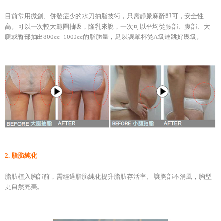
目前常用微創、併發症少的水刀抽脂技術，只需靜脈麻醉即可，安全性
高。可以一次較大範圍抽吸，隆乳來說，一次可以平均從腰部、腹部、大
腿或臀部抽出800cc~1000cc的脂肪量，足以讓罩杯從A級連跳好幾級。
2. 脂肪純化
脂肪植入胸部前，需經過脂肪純化提升脂肪存活率。 讓胸部不消風，胸型
更自然完美。