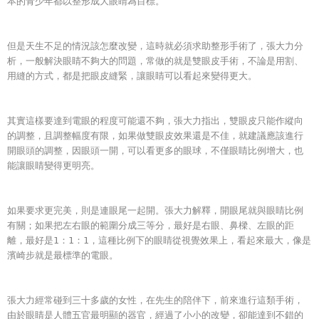
本的青少年都以整形成大眼睛為目標。
但是天生不足的情況該怎麼改變，這時就必須求助整形手術了，張大力分
析，一般解決眼睛不夠大的問題，常做的就是雙眼皮手術，不論是用割、
用縫的方式，都是把眼皮縫緊，讓眼睛可以看起來變得更大。
其實這樣要達到電眼的程度可能還不夠，張大力指出，雙眼皮只能作縱向
的調整，且調整幅度有限，如果做雙眼皮效果還是不佳，就建議應該進行
開眼頭的調整，因眼頭一開，可以看更多的眼球，不僅眼睛比例增大，也
能讓眼睛變得更明亮。
如果要求更完美，則是連眼尾一起開。張大力解釋，開眼尾就與眼睛比例
有關；如果把左右眼的範圍分成三等分，最好是右眼、鼻樑、左眼的距
離，最好是1：1：1，這種比例下的眼睛從視覺效果上，看起來最大，像是
濱崎步就是最標準的電眼。
張大力經常碰到三十多歲的女性，在先生的陪伴下，前來進行這類手術，
由於眼睛是人體五官最明顯的器官，經過了小小的改變，卻能達到不錯的