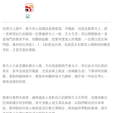
在西方人眼中，東方美人就應該是柳葉眉、丹鳳眼，但是反觀東方人，卻
一直希望自己的眼睛一定要像西方人一樣，又大又亮；所以開雙眼皮一直
是熱門的整形手術，但醫師提醒，想要有雙迷人的電眼，一定要注意比例
問題，最好的比例是1：1：1的黃金比例，也就是左右眼加上兩眼的距離是
等距，才是完美的電眼。
東方人大多是屬於蒙古人種，天生就是眼睛不會太大，所以從古代以來的
美女，多半也就是丹鳳眼，尤其如果上眼皮（俗稱蒙古皮）下垂得特別嚴
重，更顯得眼睛狹小，整形外科醫師張大力解析，幾乎有一半的台灣人，
都有這樣的特質。
隨著社會西化進展，越來越多人喜歡自己的眼睛又大又明亮，這種現象在
亞洲各國又特別明顯，其中演藝人員又莫此為甚；以我們鄰近的日本來
說，最明顯的代表人物就是流行教主濱崎步，因為她所帶動的風潮，讓日