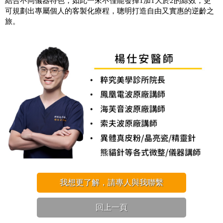
結合不同儀器特色，如此一來不僅能發揮
1
加
1
大於
2
的綜效，更
可規劃出專屬個人的客製化療程，聰明打造自由又實惠的逆齡之
旅。
我想更了解，請專人與我聯繫
回上一頁