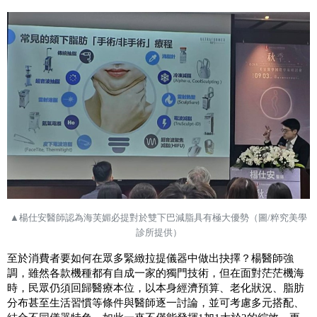
▲
楊仕安醫師認為海芙媚必提對於
雙下巴減脂具有極大優勢（圖
/
粹究美學
診所提供）
至於消費者要如何在眾多緊緻拉提儀器中做出抉擇？楊醫師強
調，雖然各款機種都有自成一家的獨門技術，但在面對茫茫機海
時，民眾仍須回歸醫療本位，以本身經濟預算、老化狀況、脂肪
分布甚至生活習慣等條件與醫師逐一討論，並可考慮多元搭配、