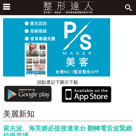
請點選以下圖示下載
美麗新知
索夫波、海芙媚必提接連來台 翻轉電音波緊緻
拉提市場