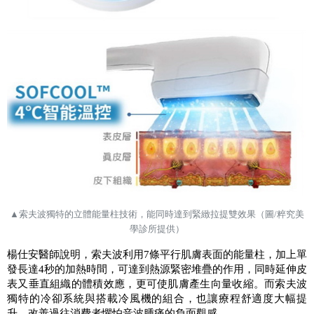
▲
索夫波獨特的立體能量柱技術，能同時達到緊緻拉提雙效果
（圖
/
粹究美
學診所提供）
楊仕安醫師說明，索夫波利用
7
條平行肌膚表面的能量柱，加上單
發長達
4
秒的加熱時間，可達到熱源緊密堆疊的作用，同時延伸皮
表又垂直組織的體積效應，更可使肌膚產生向量收縮。而索夫波
獨特的冷卻系統與搭載冷風機的組合，也讓療程舒適度大幅提
升，改善過往消費者懼怕音波腫痛的負面觀感。