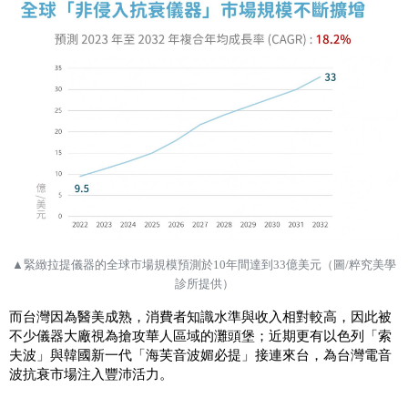
▲
緊緻拉提儀器的全球市場規模預測於
10
年間達到
33
億美元
（圖
/
粹究美學
診所提供）
而台灣因為醫美成熟，消費者知識水準與收入相對較高，因此被
不少儀器大廠視為搶攻華人區域的灘頭堡；近期更有以色列「索
夫波」與韓國新一代「海芙音波媚必提」接連來台，為台灣電音
波抗衰市場注入豐沛活力。