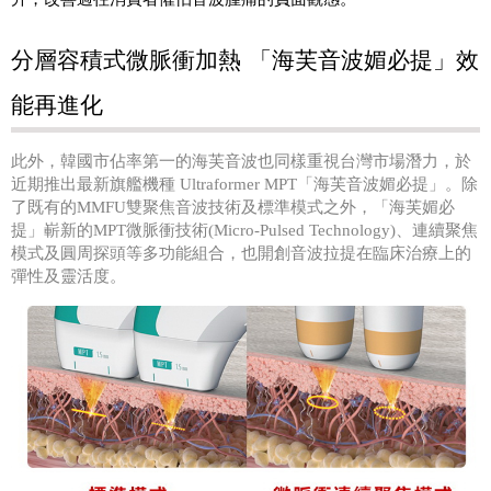
分層容積式微脈衝加熱
「海芙音波媚必提」效
能再進化
此外，韓國市佔率第一的海芙音波也同樣重視台灣市場潛力，於
近期推出最新旗艦機種
Ultraformer MPT
「海芙音波媚必提」。除
了既有的
MMFU
雙聚焦音波技術及標準模式之外，「海芙媚必
提」嶄新的
MPT
微脈衝技術
(Micro-Pulsed Technology)
、連續聚焦
模式及圓周探頭等多功能組合，也開創音波拉提在臨床治療上的
彈性及靈活度。