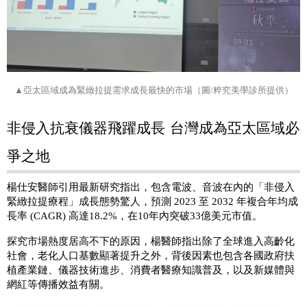
▲
亞太區域成為緊緻拉提需求成長最快的市場
（圖
/
粹究美學診所提供）
非侵入抗衰儀器飛躍成長
台灣成為亞太區域必
爭之地
楊仕安醫師引用最新研究指出，包含電波、音波在內的「非侵入
緊緻拉提療程」成長態勢驚人，預測
2023
至
2032
年複合年均成
長率
(CAGR)
高達
18.2%
，在
10
年內突破
33
億美元市值。
探究市場熱度居高不下的原因，楊醫師指出除了全球進入高齡化
社會，老化人口基數顯著提升之外，背後因素也包含各國政府扶
植產業鏈、儀器技術進步、消費者醫療知識普及，以及新媒體與
網紅等傳播效益有關。