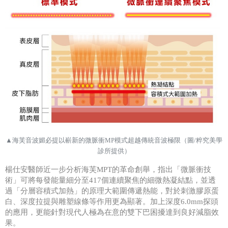
▲
海芙音波媚必提以嶄新的微脈衝
MP
模式超越傳統音波極限
（圖
/
粹究美學
診所提供）
楊仕安醫師近一步分析海芙
MPT
的革命創舉，指出「微脈衝技
術」可將每發能量細分至
417
個連續聚焦的細微熱凝結點，並透
過「分層容積式加熱」的原理大範圍傳遞熱能，對於刺激膠原蛋
白、深度拉提與雕塑線條等作用更為顯著。加上深度
6.0mm
探頭
的應用，更能針對現代人極為在意的雙下巴困擾達到良好減脂效
果。