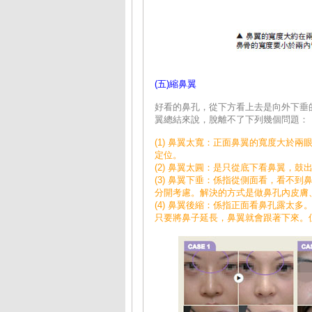
(五)縮鼻翼
好看的鼻孔，從下方看上去是向外下垂
翼總結來說，脫離不了下列幾個問題：
(1) 鼻翼太寬：正面鼻翼的寬度大於
定位。
(2) 鼻翼太圓：是只從底下看鼻翼，
(3) 鼻翼下垂：係指從側面看，看不
分開考慮。解決的方式是做鼻孔內皮膚
(4) 鼻翼後縮：係指正面看鼻孔露太
只要將鼻子延長，鼻翼就會跟著下來。