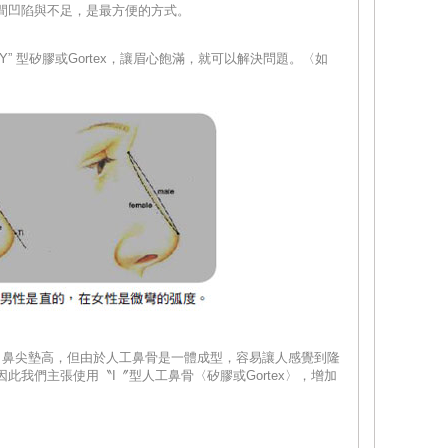
間凹陷與不足，是最方便的方式。
” 型矽膠或Gortex，讓眉心飽滿，就可以解決問題。〈如
、鼻尖墊高，但由於人工鼻骨是一體成型，容易讓人感覺到隆
此我們主張使用〝I〞型人工鼻骨〈矽膠或Gortex〉，增加