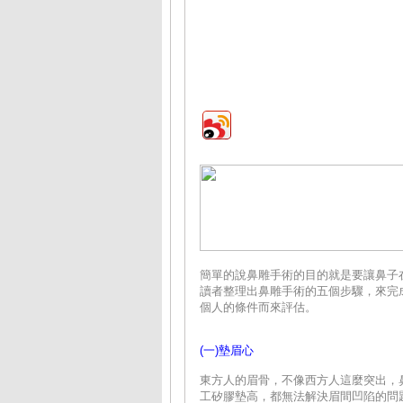
簡單的說鼻雕手術的目的就是要讓鼻子
讀者整理出鼻雕手術的五個步驟，來完
個人的條件而來評估。
(一)墊眉心
東方人的眉骨，不像西方人這麼突出，
工矽膠墊高，都無法解決眉間凹陷的問