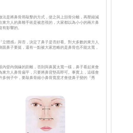
做法是將鼻骨用敲擊的方式，使之與上頷骨分離，再壓縮減
在東方人的鼻雕手術是被忽視的，大家都以為小小的兩片鼻
沒有影響的。
『立體感』與否，決定了鼻子是否好看。對大多數的東方人
側面鼻子要挺，還有一點被大家忽略的是鼻骨也不能太寬，
眼內眥內側緣的距離，否則與鼻翼太寬一樣，鼻子看起來會
為東方人鼻骨扁平，只要將鼻背墊高即可。事實上，這樣會
許多例子中，要敲鼻骨縮小鼻骨寬度才會使鼻子變的『秀