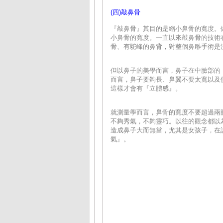
(四)敲鼻骨
『敲鼻骨』其目的是縮小鼻骨的寬度。
小鼻骨的寬度。一直以來敲鼻骨的技術
骨、有駝峰的鼻背，對整個鼻雕手術是
但以鼻子的美學而言，鼻子在中臉部的
而言，鼻子要夠長、鼻翼不要太寬以及
這樣才會有『立體感』。
就測量學而言，鼻骨的寬度不要超過兩
不夠秀氣，不夠靈巧。以往的觀念都以
造成鼻子大而無當，尤其是女孩子，在
氣』。