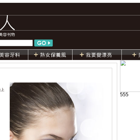
臉上
555