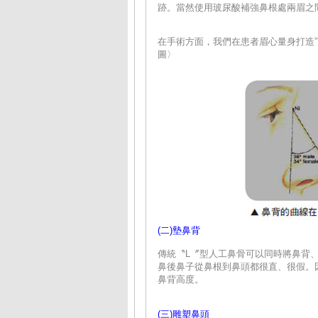
跡。當然使用玻尿酸補強鼻根處兩眉之
在手術方面，我們在患者眉心量身打造”Y
圖〉
(二)墊鼻背
傳統〝L〞型人工鼻骨可以同時將鼻背
鼻後鼻子從鼻根到鼻頭都很直、很假。因
鼻背高度。
(三)雕塑鼻頭