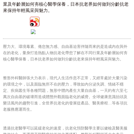
業及年齡層如何夯核心醫學保養，日本抗老界如何做到分齡抗老
來保持年輕風采與魅力。
壓力大、環境毒素、倦怠無力感、自由基迫害伴隨而來的是造成內在與外
在的老化，量身打造熱點人物抗老化帶您了解在不同行業及年齡層如何夯
核心醫學保養，日本抗老界如何做到分齡抗老來保持年輕風采與魅力。
整形外科醫師張大力表示，現代人生活作息不正常，又經常處於大量污染
的環境之中，以及面臨無所不在的壓力，導致如內分泌失調、情緒不穩
定、疾病叢生等各種問題，無形中體內產生大量自由基，一天約有六至七
萬次自由基的破壞而造成體態外觀面臨老化的威脅。全球健康意識抬頭及
樂活風尚的趨勢引進，全世界抗老化的發展從產品、醫美療程…等各項抗
老服務應運而生。
透過抗老醫學可以延緩老化的速度，抗老化預防醫學主要以健檢及醫美服