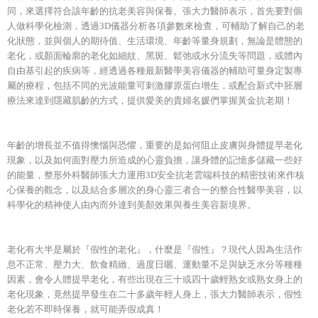
同，來選擇符合該年齡的抗老美容與保養。張大力醫師表示，首先要對個
人做科學化檢測，透過3D儀器分析各項參數來檢查，可輔助了解自己的老
化狀態，並與個人的期待值、生活環境、年齡等量身規劃，無論是體態的
老化，或顏面輪廓的老化如細紋、黑斑、鬆弛或水分流失等問題，或體內
自由基引起的疾病等，經透過各種最新醫學美容儀器的輔助可量身定製專
屬的療程，包括不同的光波能量可刺激膠原蛋白增生，或配合新式中胚層
療法來達到隱藏肌齡的方式，提供愛美的貴婦名媛們掌握黃金抗老期！
年齡的增長並不值得懊惱與恐懼，重要的是如何阻止皮膚與身體提早老化
現象，以及如何面對壓力所造成的心靈負擔，讓身體的記憶多儲藏一些好
的能量，整形外科醫師張大力運用3D安全抗老雲端科技的精密技術來作核
心保養的觀念，以及結合多層次的身心靈三者合一的整合性醫學美容，以
科學化的精神使人由內而外達到美顏效果與養生美容新境界。
老化有大半是屬於『假性的老化』，什麼是『假性』？現代人因為生活作
息不正常、壓力大、飲食精緻、過度日曬、運動量不足與缺乏水分等種種
因素，會令人體提早老化，有些出現在三十或四十歲輕熟女或熟女身上的
老化現象，竟然提早發生在二十多歲年輕人身上，張大力醫師表示，假性
老化若不即時保養，就可能弄假成真！