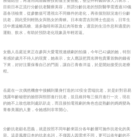
務做結合，再運用高階醫療技術做主要搭配，整型外科醫師張大力表示，
目前日本正流行分齡抗老醫療美容，所謂分齡抗老的預防醫學需透過3D儀
器各項檢查，從參數值可透視出不同條件的老化，再依個別狀況進行分齡
抗老，因此受到輕熟女與熟女的青睞。日本南雲吉則博士也提出，日常生
活中應遠離高糖、過多咖啡和茶及紅肉等飲食，適宜的生活作息和適度的
運動、飲水，有助於預防老化現象及年輕若返。
女藝人岳庭近來正在參與大愛電視連續劇的拍攝，今年已42歲的她，特別
有感於歲月不待人的現實，她表示，女人應該把買名牌包貴重首飾的錢省
下來，好好注重保養自己的門面，讓自己青春洋溢，於是開始接受抗老療
程。
岳庭在一次偶然機會中接觸到量身打造的3D安全雲端抗老，於是針對容易
洩露年齡秘密的臉部與頸部進行抗老，並且維持每三個月進行一次，現在
的她不上妝也敢到處趴趴走，而且接拍電視劇的角色也從熟齡的媽媽變為
青春美麗的人妻，令她感到非常開心。
分齡抗老顧名思義，就是按照不同年齡來區分各年齡層可施作抗老化的美
容。這是風靡日本的抗老名詞，不僅因人因需求不同，更可以依年齡的不