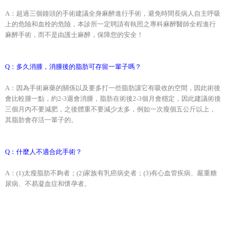
A：超過三個鐘頭的手術建議全身麻醉進行手術，避免時間長病人自主呼吸
上的危險和血栓的危險，本診所一定聘請有執照之專科麻醉醫師全程進行
麻醉手術，而不是由護士麻醉，保障您的安全！
Q：多久消腫，消腫後的脂肪可存留一輩子嗎？
A：因為手術麻藥的關係以及要多打一些脂肪讓它有吸收的空間，因此術後
會比較腫一點，約2-3週會消腫，脂肪在術後2-3個月會穩定，因此建議術後
三個月內不要減肥，之後體重不要減少太多，例如一次瘦個五公斤以上，
其脂肪會存活一輩子的。
Q：什麼人不適合此手術？
A：(1)太瘦脂肪不夠者；(2)家族有乳癌病史者；(3)有心血管疾病、嚴重糖
尿病、不易凝血症和懷孕者。