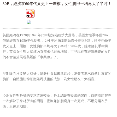
30B，經濟在60年代又更上一層樓，女性胸部平均再大了半吋！
英國經濟在1920到1940年代中期深陷經濟大蕭條，英國女性罩杯僅28A，
但隨經濟在1950年代反彈，女性平均胸圍開始慢慢長到30B，經濟在60年
代又更上一層樓，女性胸部平均再大了半吋！90年代，隨著隆乳手術風
行，英國女性對大罩杯內衣需求也跟著增加，可見現在有經濟基礎的女性
們不會羞於展現美麗的「事業線」了。
早期隆乳只要變大就好，隨著社會越來越進步，消費者追求自然且真實的
胸部，自體脂肪幹細胞隆乳技術的成熟，為女性朋友一大福音。
亞洲女性對身材的要求普遍較高，身上總是有礙眼的贅肉，自體脂肪豐胸
一次解決了身材所有的問題，豐胸兼抽脂瘦身一次完成，不用分兩次手
術，且復原期快。