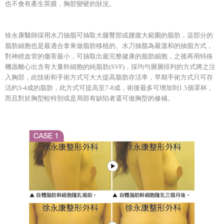
也不會有產生莢膜，胸部變硬的狀況。
徐永康醫師採用水刀抽脂可抽取大腿臀部或腰腹大範圍的脂肪，這部分的
脂肪細胞也是最適合拿來做脂肪移植的。水刀抽脂為最溫和的抽脂方式，
對神經血管的傷害最小，可抽取出最完整健康的脂肪細胞，之後再用特殊
機器離心出含有大量幹細胞的純脂肪(SVF)，採均勻層層排列的方式將之注
入胸部，此技術和手術方式可大大提高脂肪存活率，早期手術方式只可存
活約3-4成的脂肪，此方式可提高至7-8成，術後最多可增加到1.5個罩杯，
而且對於胸型較特別或是局部有缺陷者還可做胸型的修補。