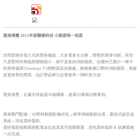
塑身擂臺 2012年新醫療科技 小腹婆唯一剋星
坊間宣稱非侵入式的塑身儀器，大多需多次治療，標榜的塑身功能，有些
只是暫時性將脂肪體積縮小，卻不是真的消除脂肪。在國外已風行一陣子
的塑身儀器Ultrashape V3標靶震波溶脂儀，無痛無傷口擊碎消除脂肪，無疑
是塑身界的黑馬，估計勢必將引起塑身界一陣軒然大波!
塑身資歷：走遍全球超過50個國家，超過20萬個治療案例。
塑身戰鬥配備：3D即時動態影像科技→精準掃瞄脂肪位置，聚焦式超音波
系統→溶化震碎脂肪。
震碎脂肪細胞膜搭配電波拉皮及真空負壓吸脂，溶化震碎脂肪 & 肌膚緊緻
一次完成。