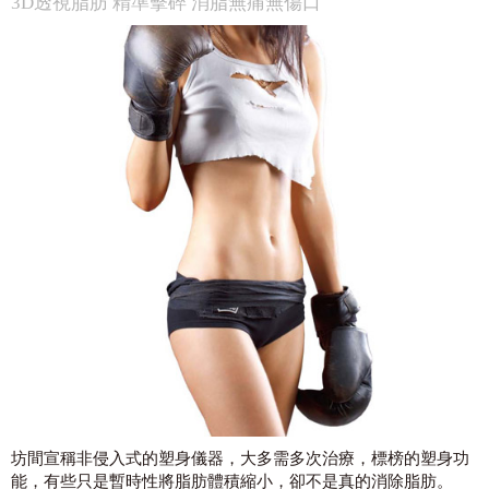
3D透視脂肪 精準擊碎 消脂無痛無傷口
坊間宣稱非侵入式的塑身儀器，大多需多次治療，標榜的塑身功
能，有些只是暫時性將脂肪體積縮小，卻不是真的消除脂肪。