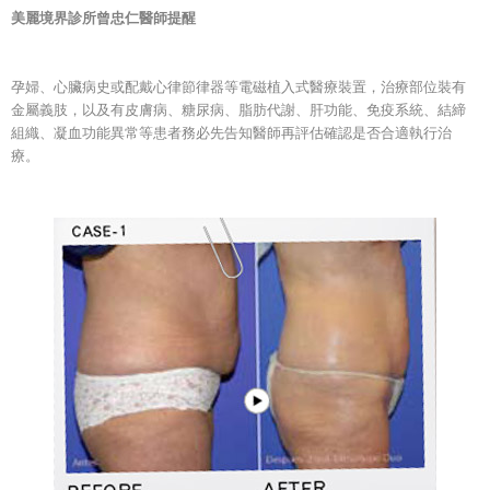
美麗境界診所曾忠仁醫師提醒
孕婦、心臟病史或配戴心律節律器等電磁植入式醫療裝置，治療部位裝有
金屬義肢，以及有皮膚病、糖尿病、脂肪代謝、肝功能、免疫系統、結締
組織、凝血功能異常等患者務必先告知醫師再評估確認是否合適執行治
療。