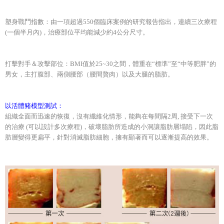
塑身戰鬥指數：由一項超過550個臨床案例的研究報告指出，連續三次療程
(一個半月內)，治療部位平均能減少約4公分尺寸。
打擊對手＆攻擊部位：BMI值於25~30之間，體重在“標準”至“中等肥胖”的
男女，主打腹部、兩側腰部（腰間贅肉）以及大腿的脂肪。
以活體豬模型測試：
組織全面而迅速的恢復，沒有纖維化情形，能夠在每間隔2周, 接受下一次
的治療 (可以設計多次療程)，破壞脂肪所造成的小洞讓脂肪層塌陷，因此脂
肪層變得更扁平，針對消滅脂肪細胞，擁有顯著而可以逐漸提高的效果。