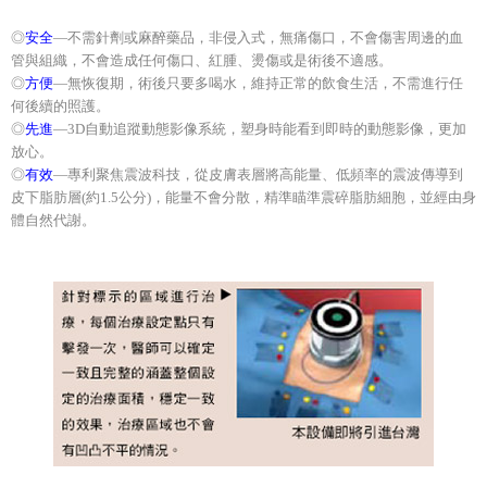
◎
安全
—不需針劑或麻醉藥品，非侵入式，無痛傷口，不會傷害周邊的血
管與組織，不會造成任何傷口、紅腫、燙傷或是術後不適感。
◎
方便
—無恢復期，術後只要多喝水，維持正常的飲食生活，不需進行任
何後續的照護。
◎
先進
—3D自動追蹤動態影像系統，塑身時能看到即時的動態影像，更加
放心。
◎
有效
—專利聚焦震波科技，從皮膚表層將高能量、低頻率的震波傳導到
皮下脂肪層(約1.5公分)，能量不會分散，精準瞄準震碎脂肪細胞，並經由身
體自然代謝。