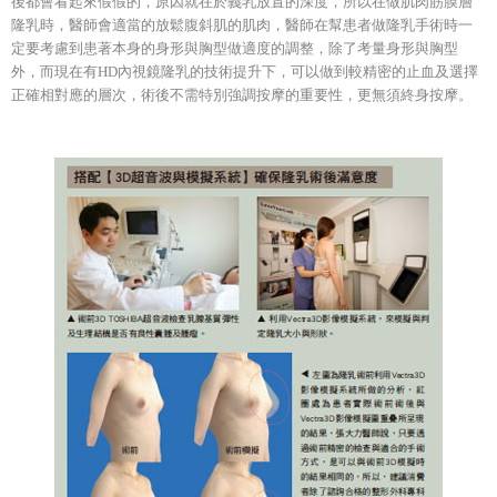
後都會看起來假假的，原因就在於義乳放置的深度，所以在做肌肉筋膜層
隆乳時，醫師會適當的放鬆腹斜肌的肌肉，醫師在幫患者做隆乳手術時一
定要考慮到患著本身的身形與胸型做適度的調整，除了考量身形與胸型
外，而現在有HD內視鏡隆乳的技術提升下，可以做到較精密的止血及選擇
正確相對應的層次，術後不需特別強調按摩的重要性，更無須終身按摩。