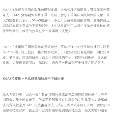
SMAS在臉部負責肌肉動作連動到皮膚，做出各種表情動作，可是隨著年華
老去，SMAS變得鬆弛並且下垂，造成了臉頰下垂與法令紋加深的現象。張
大力醫師對此表示，SMAS拉皮術，不但可以改善鬆弛的皮膚，更能夠改正
因為肌肉鬆弛造成的下臉頰鬆弛，SMAS拉皮術可以將術後臉皮被拉扯的感
覺降到最低，維持的效果也比一般淺層拉皮更久。
SMAS拉皮術除了淺層分離皮瓣組織外，再加上強力的特殊縫線技術，將臉
部SMAS層，往上提拉，藉以將靠近鼻子、口腔附近的老化現象，例如法令
紋、嘴角紋、鬆弛的臉頰，甚至一些鬆弛的脖子，都能得到更多、更久的
改善。術後復原時間快，傷口短，適合三十幾歲到五十幾歲之間的客人。
SMAS拉皮術 + 八爪釘徹底解決中下臉困擾
張大力醫師說，因為一般早期的淺層拉皮或是第二層筋膜層拉皮術，許多
消費者術後中臉改善了，但是下臉部還是有點垂垂的，對此張大力醫師解
決的方式就是用SMAS拉皮術再加上八爪釘，利用八爪釘可以將下臉部肌肉
層整塊拉提起來，甚至還可以針對臉型去調整高低位置，張大力醫師還表