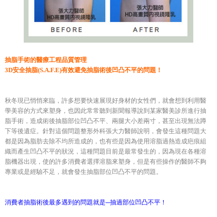
抽脂手術的醫療工程品質管理
3D安全抽脂(S.A.F.E)有效避免抽脂術後凹凸不平的問題！
秋冬現已悄悄來臨，許多想要快速展現好身材的女性們，就會想到利用醫
學美容的方式來塑身，也因此常常聽到新聞報導說到某家醫美診所進行抽
脂手術，造成術後抽脂部位凹凸不平、兩腿大小差兩寸，甚至出現無法蹲
下等後遺症。針對這個問題整形外科張大力醫師說明，會發生這種問題大
都是因為脂肪去除不均所造成的，也有些是因為使用溶脂過熱造成疤痕組
織而產生凹凸不平的狀況，這種問題目前是最常發生的，因為現在各種溶
脂機器出現，使的許多消費者選擇溶脂來塑身，但是有些操作的醫師不夠
專業或是經驗不足，就會發生抽脂部位凹凸不平的問題。
消費者抽脂術後最多遇到的問題就是─抽過部位凹凸不平！