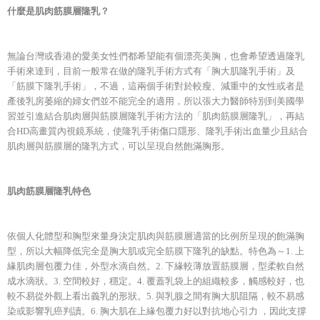
什麼是肌肉筋膜層隆乳？
無論台灣或香港的愛美女性們都希望能有個漂亮美胸，也會希望透過隆乳
手術來達到，目前一般常在做的隆乳手術方式有「胸大肌隆乳手術」及
「筋膜下隆乳手術」，不過，這兩個手術對於較瘦、減重中的女性或者是
產後乳房萎縮的婦女們並不能完全的適用，所以張大力醫師特別到美國學
習並引進結合肌肉層與筋膜層隆乳手術方法的「肌肉筋膜層隆乳」，再結
合HD高畫質內視鏡系統，使隆乳手術傷口隱形、隆乳手術出血量少且結合
肌肉層與筋膜層的隆乳方式，可以呈現自然飽滿胸形。
肌肉筋膜層隆乳特色
依個人化體型和胸型來量身決定肌肉與筋膜層適當的比例所呈現的飽滿胸
型，所以大幅降低完全是胸大肌或完全筋膜下隆乳的缺點。特色為～1. 上
緣肌肉層包覆力佳，外型水滴自然。2. 下緣較薄放置筋膜層，型柔軟自然
成水滴狀。3. 空間較好，穩定。4. 覆蓋乳袋上的組織較多，觸感較好，也
較不易從外觀上看出義乳的形狀。5. 與乳腺之間有胸大肌阻隔，較不易感
染或影響乳癌判讀。6. 胸大肌在上緣包覆力好以對抗地心引力 ，因此支撐