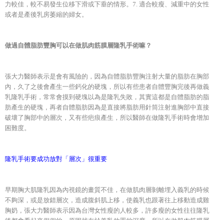
力較佳，較不易發生位移下滑或下垂的情形。7. 適合較瘦、減重中的女性
或者是產後乳房萎縮的婦女。
做過自體脂肪豐胸可以在做肌肉筋膜層隆乳手術嘛？
張大力醫師表示是會有風險的，因為自體脂肪豐胸注射大量的脂肪在胸部
內，久了之後會產生一些鈣化的硬塊，所以有些患者自體豐胸完後再做義
乳隆乳手術，常常會摸到硬塊以為是隆乳失敗，其實這都是自體脂肪的脂
肪產生的硬塊，再者自體脂肪因為是直接將脂肪用針筒注射進胸部中直接
破壞了胸部中的層次，又有些疤痕產生，所以醫師在做隆乳手術時會增加
困難度。
隆乳手術要成功放對「層次」很重要
早期胸大肌隆乳因為內視鏡的畫質不佳，在做肌肉層剝離埋入義乳的時候
不夠深，或是放錯層次，造成腹斜肌上移，使義乳也跟著往上移動造成雞
胸奶，張大力醫師表示因為台灣女性瘦的人較多，許多瘦的女性往往隆乳