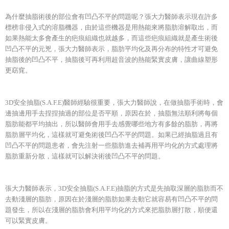
為什麼抽脂術後的部位會有凹凸不平的問題呢？張大力醫師表示現在許多
標榜非侵入式的溶脂機器，由於這些機器是用熱能來將脂肪溶解取出，而
如果熱能太多會產生的疤痕組織也就越多，而這些疤痕組織就是產生術後
凹凸不平的元兇，張大力醫師表示，脂肪平均化及再分布的特性才可避免
抽脂後的凹凸不平，抽脂後可再利用超音波的熱能緊實皮膚，讓曲線塑形
更窈窕。
3D安全抽脂(S.A.F.E)醫師經驗很重要，張大力醫師說，在做抽脂手術時，會
邊抽邊用手去捏捏抽過的部位是否平順，原因在於，抽脂無法順利將每個
脂肪能都平均抽出，所以醫師會用手去感覺哪些地方有多餘的脂肪，再將
脂肪層平均化，這樣就可避免術後凹凸不平的問題。如果已經抽脂過且有
凹凸不平的問題患者，會先注射一些脂肪進去補再用平均化的方式處理將
脂肪重新分散，這樣就可以解決術後凹凸不平的問題。
張大力醫師表示，3D安全抽脂(S.A.F.E)抽脂的方式是先抽取深層的脂肪而不
去動淺層的脂肪，原因在於淺層的脂肪如果去動它就容易有凹凸不平的問
題發生，所以在淺層的脂肪會利用平均化的方式來把脂肪層打散，順便還
可以緊實皮膚。