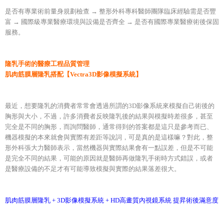
是否有專業術前量身規劃檢查 → 整形外科專科醫師團隊臨床經驗需是否豐
富 → 國際級專業醫療環境與設備是否齊全 → 是否有國際專業醫療術後保固
服務。
隆乳手術的醫療工程品質管理
肌肉筋膜層隆乳搭配【Vectra3D影像模擬系統】
最近，想要隆乳的消費者常常會透過所謂的3D影像系統來模擬自己術後的
胸形與大小，不過，許多消費者反映隆乳後的結果與模擬時差很多，甚至
完全是不同的胸形，而詢問醫師，通常得到的答案都是這只是參考而已、
機器模擬的本來就會與實際有差距等說詞，可是真的是這樣嘛？對此，整
形外科張大力醫師表示，當然機器與實際結果會有一點誤差，但是不可能
是完全不同的結果，可能的原因就是醫師再做隆乳手術時方式錯誤，或者
是醫療設備的不足才有可能導致模擬與實際的結果落差很大。
肌肉筋膜層隆乳 + 3D影像模擬系統 + HD高畫質內視鏡系統 提昇術後滿意度