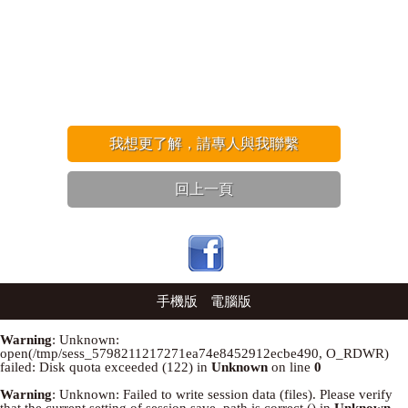
我想更了解，請專人與我聯繫
回上一頁
手機版
電腦版
Warning
: Unknown:
open(/tmp/sess_5798211217271ea74e8452912ecbe490, O_RDWR)
failed: Disk quota exceeded (122) in
Unknown
on line
0
Warning
: Unknown: Failed to write session data (files). Please verify