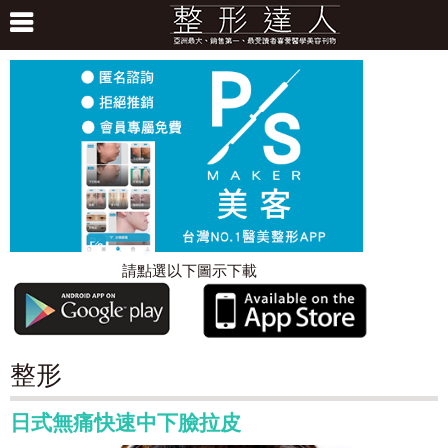
請點選以下圖示下載
整形
日式無痛快速中下臉拉皮