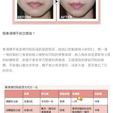
墊鼻溝槽手術怎麼做？
鼻溝槽手術是將凹陷區域的底部墊高，經由口腔黏膜很小的切口，將一邊
一塊特製的三角形的植入物墊在凹陷的骨骼表面，植入物本身是柔軟有Ｑ度
的矽膠材質，術後不會有突兀堅硬的異物感，又能適當的撐起凹陷的範
圍。手術傷口癒合非常快，幾乎很少有併發症，沒多久後，甚至會忘了它
的存在。