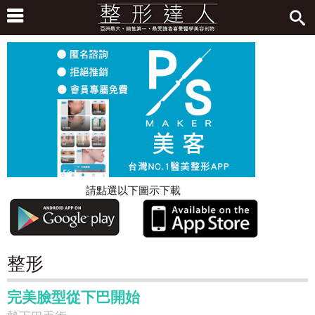
請點選以下圖示下載
整形
完美臉型從下巴開始