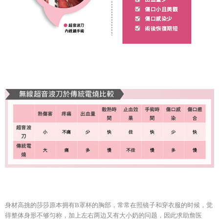
身材高挑的莎莎原本拥有B罩杯的胸部，常常在照镜子和穿衣服的时候，觉
得整体身形不够匀称，加上左右两边又有大小奶的问题，因此求助詹医