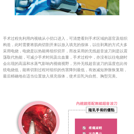
手术过程先利用内视镜从小切口进入，可清楚看到手术区域的器官及组织
构造，此时需要将肌肉切割开来以放入填充的假体，以往剥离的方式大多
采用电烧，电烧是以热能将组织切开，而改采用的无线超音波刀则是以震
荡取代热能，可减少手术时间及出血量，手术过程中，亦没有以往电烧时
会出现的高温和水蒸气影响内视镜视野，另外无线超音波刀的温度也比传
统电烧低，能将切割过程对组织的伤害降到最低，有效减短肿胀恢复期，
最后精确地在适当位置放入填充假体，使术后乳沟自然、胸型完美。