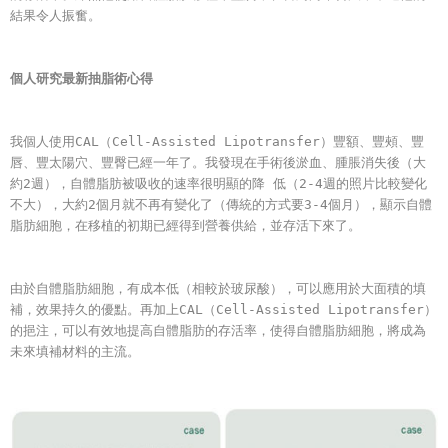
結果令人振奮。
個人研究最新抽脂術心得
我個人使用CAL（Cell-Assisted Lipotransfer）豐額、豐頰、豐
唇、豐太陽穴、豐臀已經一年了。我發現在手術後淤血、腫脹消失後（大
約2週），自體脂肪被吸收的速率很明顯的降 低（2-4週的照片比較變化
不大），大約2個月就不再有變化了（傳統的方式要3-4個月），顯示自體
脂肪細胞，在移植的初期已經得到營養供給，並存活下來了。
由於自體脂肪細胞，有成本低（相較於玻尿酸），可以應用於大面積的填
補，效果持久的優點。再加上CAL（Cell-Assisted Lipotransfer）
的挹注，可以有效地提高自體脂肪的存活率，使得自體脂肪細胞，將成為
未來填補材料的主流。