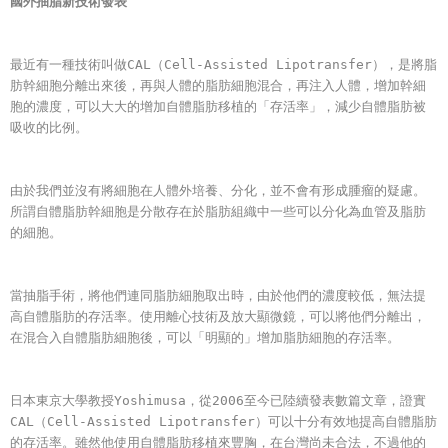
國外抽脂新技術發表
最近有一種技術叫做CAL（Cell-Assisted Lipotransfer），是將脂
肪幹細胞分離出來後，再與人體的脂肪細胞混合，再注入人體，增加幹細
胞的濃度，可以大大的增加自體脂肪移植的「存活率」，減少自體脂肪被
吸收的比例。
由於我們並沒有將細胞在人體外培養、分化，並不會有形成腫瘤的疑慮。
所謂自體脂肪幹細胞是分散存在於脂肪組織中一些可以分化為血管及脂肪
的細胞。
當抽脂手術，將他們連同脂肪細胞取出時，由於他們的濃度較低，無法提
高自體脂肪的存活率。使用離心技術及放大顯微鏡，可以將他們分離出，
在混合入自體脂肪細胞後，可以「明顯的」增加脂肪細胞的存活率。
日本東京大學教授Yoshimusa，從2006至今已陸續發表數篇文章，證實
CAL（Cell-Assisted Lipotransfer）可以十分有效地提高自體脂肪
的存活率。雖然他使用自體脂肪移植來豐胸，在台灣尚未合法，不過他的