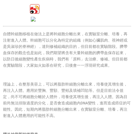
自體幹細胞移植在做法上是將幹細胞分離出來，在實驗室分離、培養，再
注射進入人體。幹細胞可以分化為特定的組織（例如心臟肌肉、視神經或
是吳淑珍的脊神經），達到修補組織的目的，但目前都在實驗階段。臍帶
血保存的觀念也是如此，我們期望將含有大量幹細胞的臍帶血保存起來，
以防日後細胞變性產生疾病時，我們有「原料」去治療、修補。但目前都
在實驗階段，大家如火如荼在研究，日後會一一浮現研究成果。
理論上，在整形美容上，可以將脂肪幹細胞分離出來，培養使其增生後，
再注入人體。應用於豐胸、豐額、豐頰及填補凹陷等。但是目前法令規
定，尚不可將細胞分離於人體外，培養使其增生後，再注入人體。因為目
前尚無法排除過度的分化，是否會造成細胞內DNA變性，進而造成癌症的可
能性。因此，短期內將脂肪幹細胞分離出來，在實驗室分離、培養，再注
射進入人體應用的可能性不高。