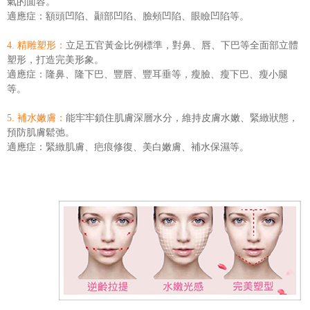
氣的面容。
適應症：額頭凹陷、顳部凹陷、臉頰凹陷、眼瞼凹陷等。
4. 精雕塑形：
立足五官黃金比例標準，對鼻、唇、下巴等全面部立體
塑形，打造完美形象。
適應症：隆鼻、隆下巴、豐唇、豐耳垂等，瘦臉、瘦下巴、瘦小腿
等。
5. 補水嫩膚：
能牢牢鎖住肌膚深層水分，維持皮膚水嫩、緊緻狀態，
預防肌膚鬆弛。
適應症：緊緻肌膚、疤痕修復、美白嫩膚、補水保濕等。