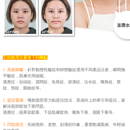
它的效用主要有下列幾點
1. 高效除皺：
針對動態性皺紋和靜態皺紋選用不同產品注射，瞬間撫
平皺紋，肌膚光滑細膩。
適應症：抬頭紋、眉間紋、魚尾紋、淚溝紋、法令紋、嘴角紋、唇
紋、頸紋、眼瞼紋等。
2. 提拉緊緻：
獨創面部受力點提拉技法，形成向上的牽引和提拉，速
解決面部鬆弛下垂問題。
適應症：蘋果肌鬆垂、下頜肌膚鬆弛、嘴角下垂、眉眼下垂等。
3. 凹陷填充：
拒絕憔悴、老態、刻薄的印象，重塑飽滿緊緻、年輕福