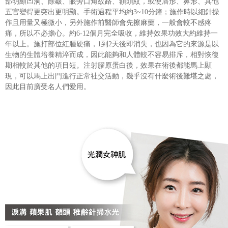
部明顯凹洞、除皺、眼旁口角紋路、額頭紋，或使唇形、鼻形、其他
五官變得更突出更明顯。手術過程平均約3~10分鐘；施作時以細針操
作且用量又極微小，另外施作前醫師會先擦麻藥，一般會較不感疼
痛，所以不必擔心。約6-12個月完全吸收，維持效果功效大約維持一
年以上。施打部位紅腫硬痛，1到2天後即消失，也因為它的來源是以
生物的生體培養精淬而成，因此能夠和人體較不容易排斥，相對恢復
期相較於其他的項目短。注射膠原蛋白後，效果在術後都能馬上顯
現，可以馬上出門進行正常社交活動，幾乎沒有什麼術後難堪之處，
因此目前廣受名人們愛用。