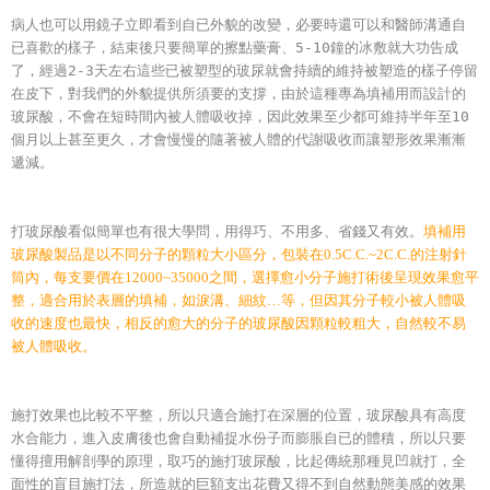
病人也可以用鏡子立即看到自已外貌的改變，必要時還可以和醫師溝通自
已喜歡的樣子，結束後只要簡單的擦點藥膏、5-10鐘的冰敷就大功告成
了，經過2-3天左右這些已被塑型的玻尿就會持續的維持被塑造的樣子停留
在皮下，對我們的外貌提供所須要的支撐，由於這種專為填補用而設計的
玻尿酸，不會在短時間內被人體吸收掉，因此效果至少都可維持半年至10
個月以上甚至更久，才會慢慢的隨著被人體的代謝吸收而讓塑形效果漸漸
遞減。
打玻尿酸看似簡單也有很大學問，用得巧、不用多、省錢又有效。
填補用
玻尿酸製品是以不同分子的顆粒大小區分，包裝在0.5C.C.~2C.C.的注射針
筒內，每支要價在12000~35000之間，選擇愈小分子施打術後呈現效果愈平
整，適合用於表層的填補，如淚溝、細紋…等，但因其分子較小被人體吸
收的速度也最快，相反的愈大的分子的玻尿酸因顆粒較粗大，自然較不易
被人體吸收。
施打效果也比較不平整，所以只適合施打在深層的位置，玻尿酸具有高度
水合能力，進入皮膚後也會自動補捉水份子而膨脹自已的體積，所以只要
懂得擅用解剖學的原理，取巧的施打玻尿酸，比起傳統那種見凹就打，全
面性的盲目施打法，所造就的巨額支出花費又得不到自然動態美感的效果