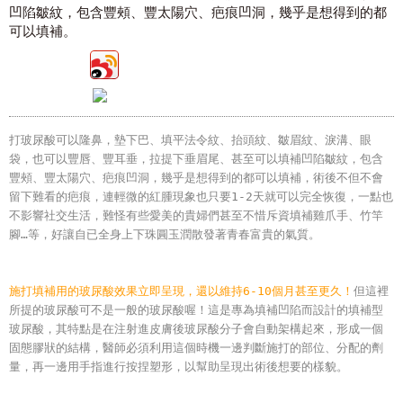
凹陷皺紋，包含豐頰、豐太陽穴、疤痕凹洞，幾乎是想得到的都
可以填補。
打玻尿酸可以隆鼻，墊下巴、填平法令紋、抬頭紋、皺眉紋、淚溝、眼
袋，也可以豐唇、豐耳垂，拉提下垂眉尾、甚至可以填補凹陷皺紋，包含
豐頰、豐太陽穴、疤痕凹洞，幾乎是想得到的都可以填補，術後不但不會
留下難看的疤痕，連輕微的紅腫現象也只要1-2天就可以完全恢復，一點也
不影響社交生活，難怪有些愛美的貴婦們甚至不惜斥資填補雞爪手、竹竿
腳…等，好讓自已全身上下珠圓玉潤散發著青春富貴的氣質。
施打填補用的玻尿酸效果立即呈現，還以維持6-10個月甚至更久
！
但這裡
所提的玻尿酸可不是一般的玻尿酸喔！這是專為填補凹陷而設計的填補型
玻尿酸，其特點是在注射進皮膚後玻尿酸分子會自動架構起來，形成一個
固態膠狀的結構，醫師必須利用這個時機一邊判斷施打的部位、分配的劑
量，再一邊用手指進行按捏塑形，以幫助呈現出術後想要的樣貌。