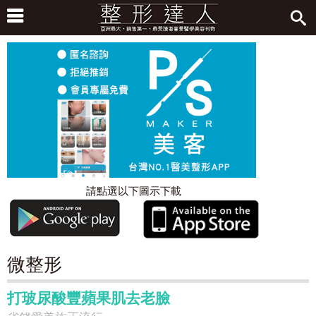
請點選以下圖示下載
微整形
打玻尿酸豐蘋果肌去老臉