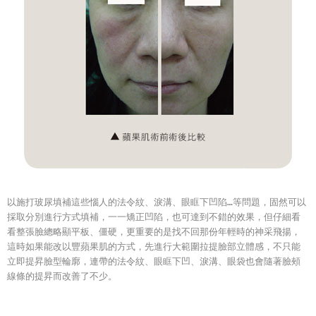
以施打玻尿填補這些惱人的法令紋、淚溝、眼眶下凹陷…等問題，固然可以
採取分別進行方式填補，一一矯正凹陷，也可達到不錯的效果，但仔細看
看整張臉總略顯平板、僵硬，更重要的是找不回那份年輕時的神采飛揚，
這時如果能改以豐蘋果肌的方式，先進行大範圍拉提臉部立體感，不只能
立即提昇臉型輪廓，連帶的法令紋、眼眶下凹、淚溝、眼袋也會隨著臉頰
線條的提昇而改善了不少。