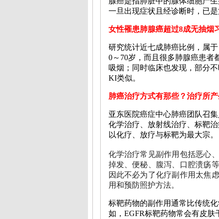
腺癌是指肺脏中的腺体细胞产生
一旦出现症状且经诊断时，已是
女性罹患肺腺癌超过8成无抽烟
研究统计近七成肺癌比例，属于
0～70岁，而且很多肺腺癌患
吸烟；同时临床也发现，部分不吸
KI类似。
肺癌治疗方式有那些？治疗所产
亚东医院癌症中心肺癌团队召集
化学治疗、放射线治疗、标靶治
以化疗、放疗与标靶为最大宗。
化学治疗常见副作用包括恶心
掉发、便秘、腹泻、口腔溃疡
因此不必为了化疗副作用太焦
用和预防照护方法。
标靶药物的副作用通常比传统化
如，EGFR标靶药物常会有皮