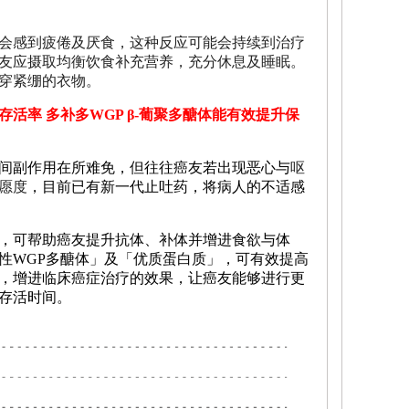
会感到疲倦及厌食，这种反应可能会持续到治疗
建议癌友应摄取均衡饮食补充营养，充分休息及睡眠。
穿紧绷的衣物。
患存活率
多补多
WGP β-
葡聚多醣体能有效提升保
间副作用在所难免，但往往癌友若出现恶心与
呕
愿度
，目前已有新一代止吐药，将病人的不适感
，可帮助癌友提升抗体、补体并增进食欲与体
性WGP多醣体」及「优质蛋白质」，可有效提高
，增进临床癌症治疗的效果，让癌友能够进行更
存活时间。