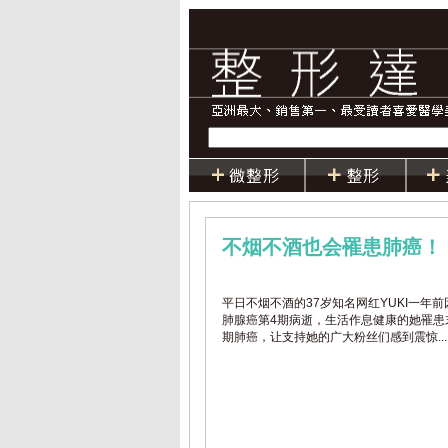
不烟不酒也会罹患肺癌！
平日不烟不酒的37岁知名网红YUKI一年前
肺腺癌第4期病逝，生活作息健康的她罹患
期肺癌，让支持她的广大粉丝们感到震惊...