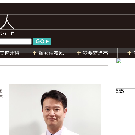
555
因
末