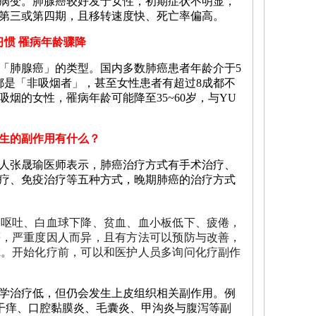
病变。肺腺癌较好发于女性，初期症状不明显，
第三或第四期，且移转速度快、死亡率偏高。
习惯
罹病年龄骤降
「肺腺癌」的类型。国内多数肺癌患者年龄介于5
者都是「非吸烟者」，甚至女性患者有超过8成都不
烟的女性，罹病年龄可能降至35~60岁，与YU
生的副作用有什么？
人张晟瑜医师表示，肺癌治疗方式有手术治疗、
疗、免疫治疗等五种方式，晚期肺癌的治疗方式
、呕吐、白血球下降、贫血、血小板低下、疲倦，
等，严重度因人而异，且有方法可以预防与改善，
虑。开始化疗前，可以和医护人员多询问化疗副作
学治疗低，但仍会发生上皮组织相关副作用。例
肤干痒、口腔黏膜炎、毛囊炎、甲沟炎与腹泻等副