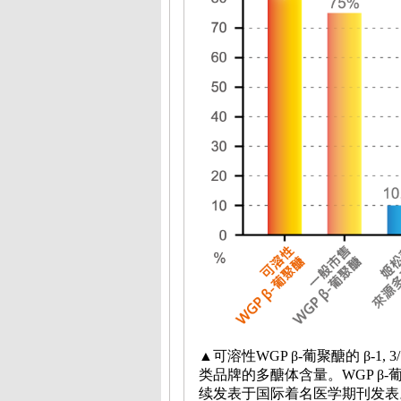
▲
可溶性
WGP β-
葡聚醣的
β-1, 3/
类品牌的多醣体含量。
WGP β-
葡
续发表于国际着名医学期刊发表