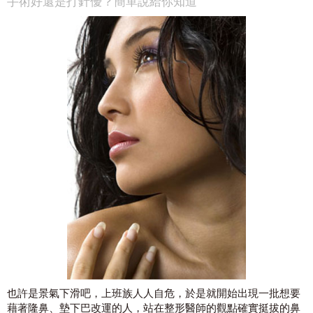
手術好還是打針優？簡單說給你知道
也許是景氣下滑吧，上班族人人自危，於是就開始出現一批想要
藉著隆鼻、墊下巴改運的人，站在整形醫師的觀點確實挺拔的鼻