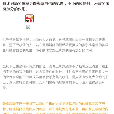
形比扁塌的鼻樑更能顯露自信的氣度，小小的改變對上班族的確
有加分的作用。
也許是景氣下滑吧，上班族人人自危，於是就開始出現一批想要藉著隆
鼻、墊下巴改運的人，站在整形醫師的觀點確實挺拔的鼻形比扁塌的鼻樑
更能顯露自信的氣度，小小的改變對上班族的確有加分的作用。
至於下巴也是很有意思的部位，因為上班族總少不了動嘴說話溝通，在滔
滔不絕的自我行銷時，對方望著你的眼神，往往會不自覺的往嘴巴看，一
個比例合適的下巴就成為整個臉形完美的收尾，男人要有較寬大立體的下
巴，讓人覺得老實可靠，女人則要有俏麗靈秀的下巴，讓人覺得甜美可
愛。
隆鼻和隆下巴一樣都可以藉由手術的方式把適當尺吋的矽膠鼻骨和下巴
骨，經過醫師按照病人的臉形，加工雕刻到分毫不差，再由鼻孔或嘴巴內