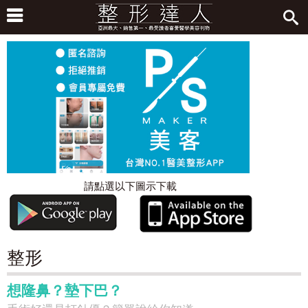
請點選以下圖示下載
整形
想隆鼻？墊下巴？