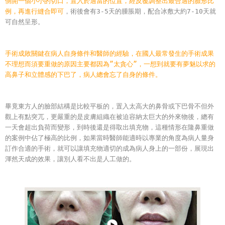
側開一個小小的切口，置入於適當的位置，經反覆調整出最合適的臉形比
例，再進行縫合即可
，術後會有3-5天的腫脹期，配合冰敷大約7-10天就
可自然呈形。
手術成敗關鍵在病人自身條件和醫師的經驗，在國人最常發生的手術成果
不理想而須要重做的原因主要都因為”太貪心”，一想到就要有夢魅以求的
高鼻子和立體感的下巴了，病人總會忘了自身的條件。
畢竟東方人的臉部結構是比較平板的，置入太高大的鼻骨或下巴骨不但外
觀上有點突兀，更嚴重的是皮膚組織在被迫容納太巨大的外來物後，總有
一天會超出負荷而變形，到時後還是得取出填充物，這種情形在隆鼻重做
的案例中佔了極高的比例，如果當時醫師能適時以專業的角度為病人量身
訂作合適的手術，就可以讓填充物適切的成為病人身上的一部份，展現出
渾然天成的效果，讓別人看不出是人工做的。