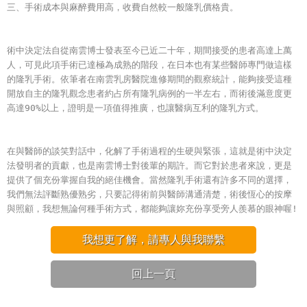
三、手術成本與麻醉費用高，收費自然較一般隆乳價格貴。
術中決定法自從南雲博士發表至今已近二十年，期間接受的患者高達上萬
人，
可見此項手術已達極為成熟的階段
，
在日本也有某些醫師專門做這樣
的隆乳手術。依筆者在南雲乳房醫院進修期間的觀察統計
，
能夠接受這種
開放自主的隆乳觀念患者約占所有隆乳病例的一半左右
，
而術後滿意度更
高達90%以上
，
證明是一項值得推廣
，
也讓醫病互利的隆乳方式。
在與醫師的談笑對話中
，
化解了手術過程的生硬與緊張，這就是術中決定
法發明者的貢獻
，
也是南雲博士對後輩的期許。而它對於患者來說
，
更是
提供了個充份掌握自我的絕佳機會。當然隆乳手術還有許多不同的選擇
，
我們無法評斷熟優熟劣
，
只要記得術前與醫師溝通清楚
，
術後恆心的按摩
與照顧
，我想無論何種手術方式，都能夠讓妳充份享受旁人羨慕的眼神喔!
我想更了解，請專人與我聯繫
回上一頁