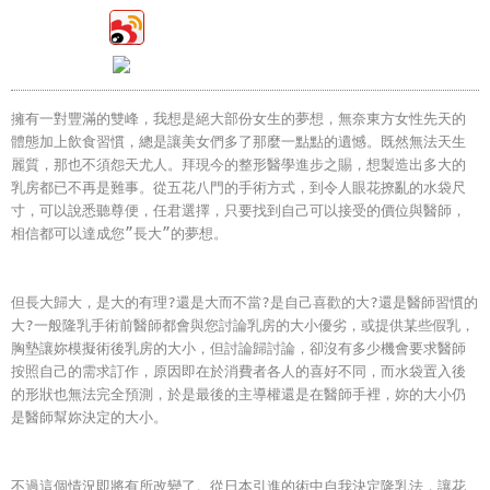
擁有一對豐滿的雙峰，我想是絕大部份女生的夢想
，
無奈東方女性先天的
體態加上飲食習慣
，
總是讓美女們多了那麼一點點的遺憾。既然無法天生
麗質
，
那也不須怨天尤人。拜現今的整形醫學進步之賜
，
想製造出多大的
乳房都已不再是難事。從五花八門的手術方式，到令人眼花撩亂的水袋尺
寸
，
可以說悉聽尊便
，
任君選擇
，
只要找到自己可以接受的價位與醫師
，
相信都可以達成您”長大”的夢想。
但長大歸大，是大的有理?還是大而不當?是自己喜歡的大?還是醫師習慣的
大?一般隆乳手術前醫師都會與您討論乳房的大小優劣
，
或提供某些假乳
，
胸墊讓妳模擬術後乳房的大小
，
但討論歸討論，卻沒有多少機會要求醫師
按照自己的需求訂作
，
原因即在於消費者各人的喜好不同
，
而水袋置入後
的形狀也無法完全預測
，
於是最後的主導權還是在醫師手裡
，
妳的大小仍
是醫師幫妳決定的大小。
不過這個情況即將有所改變了。從日本引進的術中自我決定隆乳法，
讓花