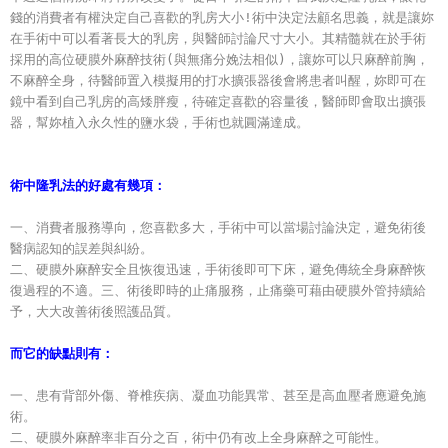
錢的消費者有權決定自己喜歡的乳房大小!術中決定法顧名思義
，
就是讓妳
在手術中可以看著長大的乳房，與醫師討論尺寸大小。其精髓就在於手術
採用的高位硬膜外麻醉技術(與無痛分娩法相似)，讓妳可以只麻醉前胸
，
不麻醉全身
，
待醫師置入模擬用的打水擴張器後會將患者叫醒
，
妳即可在
鏡中看到自己乳房的高矮胖瘦
，
待確定喜歡的容量後
，
醫師即會取出擴張
器
，
幫妳植入永久性的鹽水袋
，手術也就圓滿達成。
術中隆乳法的好處有幾項：
一、消費者服務導向，
您喜歡多大
，
手術中可以當場討論決定
，
避免術後
醫病認知的誤差與糾紛。
二、硬膜外麻醉安全且恢復迅速
，
手術後即可下床
，
避免傳統全身麻醉恢
復過程的不適。
三、術後即時的止痛服務，止痛藥可藉由硬膜外管持續給
予
，
大大改善術後照護品質。
而它的缺點則有：
一、患有背部外傷、脊椎疾病、凝血功能異常、甚至是高血壓者應避免施
術。
二、硬膜外麻醉率非百分之百，術中仍有改上全身麻醉之可能性。