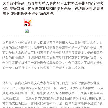
大革命性突破，然而對於植入鼻內的人工材料因長期的安全性與
穩定度等疑慮，仍然侷限於狹隘的現有產品，這讓醫師與消費者
無不引頸期盼著更好更新的選擇。
近年隆鼻的技術日新月異，從最早前的單純植入人工鼻骨演進到現今更為
精細的韓式鼻雕手術，幾乎可以說是隆鼻整形手術的一大革命性突破，然
而對於植入鼻內的人工材料因長期的安全性與穩定度等疑慮，仍然侷限於
狹隘的現有產品，這讓醫師與消費者無不引頸期盼著更好更新的選擇。今
年衛生署正式核准了卡麥拉複合式鼻模軟骨，結合了傳統人工材料的優點
於一身，似乎是值得大家了解與運用的最新人工鼻內植入物。
傳統人工鼻內植入物最廣為大家所周知的，就是一般的矽膠鼻模軟骨或
Goretex了。矽膠鼻模有著植入簡單，取出容易，且價格經濟等優點，但因
其無法與身體相容，所以感染與發炎排斥等機率較高，日久後可能產生鈣
化或脆化(圖一，自患者鼻內取出的鈣化鼻模與新的鼻模比較)，更因它的尺
寸與樣式較為固定，客制化的彈性較小，讓一些鼻背皮膚條件不足的消費