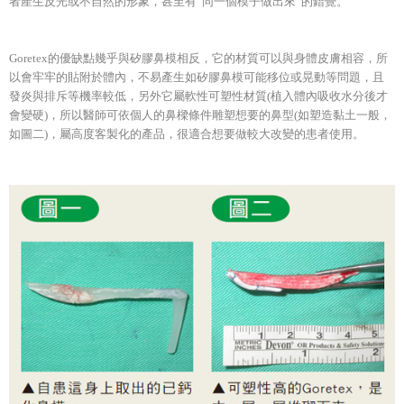
者產生反光或不自然的形象，甚至有”同一個模子做出來”的錯覺。
Goretex的優缺點幾乎與矽膠鼻模相反，它的材質可以與身體皮膚相容，所
以會牢牢的貼附於體內，不易產生如矽膠鼻模可能移位或晃動等問題，且
發炎與排斥等機率較低，另外它屬軟性可塑性材質(植入體內吸收水分後才
會變硬)，所以醫師可依個人的鼻樑條件雕塑想要的鼻型(如塑造黏土一般，
如圖二)，屬高度客製化的產品，很適合想要做較大改變的患者使用。