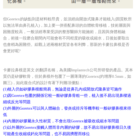
但Goretex的缺點則是材料較昂貴，並須經由開放式隆鼻才能植入(因質軟所
以無法單由鼻孔植入)，加上要一併搭配鼻頭的自體軟骨移植，技術層面與
困難度較高，一般須經專業受訓的整形醫師方能施術，且因與身體相融
合，術後一段磨合期間內可能會有不同程度的吸收或縮水，日後如要取出
也會稍為困難些。綜觀上述兩種材質皆各有利弊，那新的卡麥拉鼻模是否
會更好呢?
卡麥拉鼻模是英文 的翻譯名稱，為美國Implantech公司所研發的產品。其本
質仍是矽膠軟骨，但於鼻模外包覆了一層薄薄的Goretex(約增厚0.5mm，如
圖三)，如此復合式的設計有著下列幾項優點：
(1)植入仍如矽膠鼻模般簡易，無論是從鼻孔內或開放式隆鼻皆可施作
(2)因Goretex包覆的關係它較一般矽膠鼻骨粗一些，植入後不易出現鼻樑過
細或反光等問題
(3)外層的Goretex可以與人體融合，發炎或排斥等機率較一般矽膠鼻模來得
低
(4)內層的矽膠屬永久性材質，不會出現Goretex被吸收或縮水等問題
(5)以外層的Goretex接觸人體而非內層的矽膠，故不易出現矽膠鼻模日久後
可能產生收縮或鈣化等問題，也不易因擠壓而移位