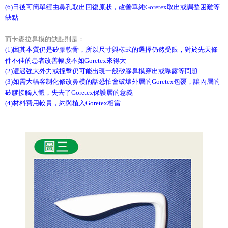
(6)日後可簡單經由鼻孔取出回復原狀，改善單純Goretex取出或調整困難等
缺點
而卡麥拉鼻模的缺點則是：
(1)因其本質仍是矽膠軟骨，所以尺寸與樣式的選擇仍然受限，對於先天條
件不佳的患者改善幅度不如Goretex來得大
(2)遭遇強大外力或撞擊仍可能出現一般矽膠鼻模穿出或曝露等問題
(3)如需大幅客制化修改鼻模的話恐怕會破壞外層的Goretex包覆，讓內層的
矽膠接觸人體，失去了Goretex保護層的意義
(4)材料費用較貴，約與植入Goretex相當