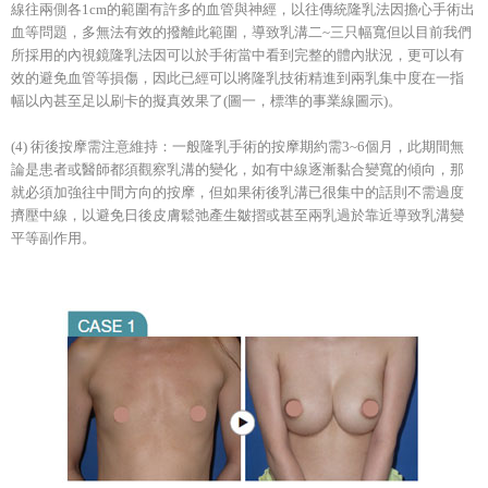
線往兩側各1cm的範圍有許多的血管與神經，以往傳統隆乳法因擔心手術出
血等問題，多無法有效的撥離此範圍，導致乳溝二~三只幅寬但以目前我們
所採用的內視鏡隆乳法因可以於手術當中看到完整的體內狀況，更可以有
效的避免血管等損傷，因此已經可以將隆乳技術精進到兩乳集中度在一指
幅以內甚至足以刷卡的擬真效果了(圖一，標準的事業線圖示)。
(4) 術後按摩需注意維持：一般隆乳手術的按摩期約需3~6個月，此期間無
論是患者或醫師都須觀察乳溝的變化，如有中線逐漸黏合變寬的傾向，那
就必須加強往中間方向的按摩，但如果術後乳溝已很集中的話則不需過度
擠壓中線，以避免日後皮膚鬆弛產生皺摺或甚至兩乳過於靠近導致乳溝變
平等副作用。