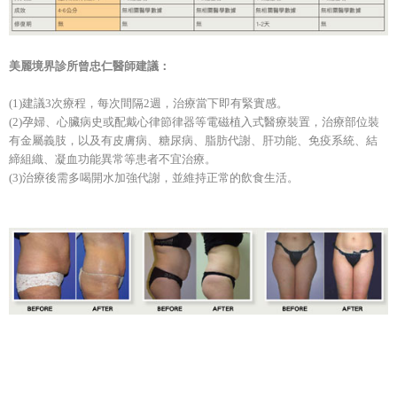
美麗境界診所曾忠仁醫師建議：
(1)建議3次療程，每次間隔2週，治療當下即有緊實感。
(2)孕婦、心臟病史或配戴心律節律器等電磁植入式醫療裝置，治療部位裝
有金屬義肢，以及有皮膚病、糖尿病、脂肪代謝、肝功能、免疫系統、結
締組織、凝血功能異常等患者不宜治療。
(3)治療後需多喝開水加強代謝，並維持正常的飲食生活。