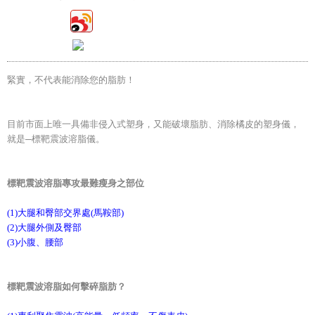
緊實，不代表能消除您的脂肪！
目前市面上唯一具備非侵入式塑身，又能破壞脂肪、消除橘皮的塑身儀，
就是─標靶震波溶脂儀。
標靶震波溶脂專攻最難瘦身之部位
(1)大腿和臀部交界處(馬鞍部)
(2)大腿外側及臀部
(3)小腹、腰部
標靶震波溶脂如何擊碎脂肪？