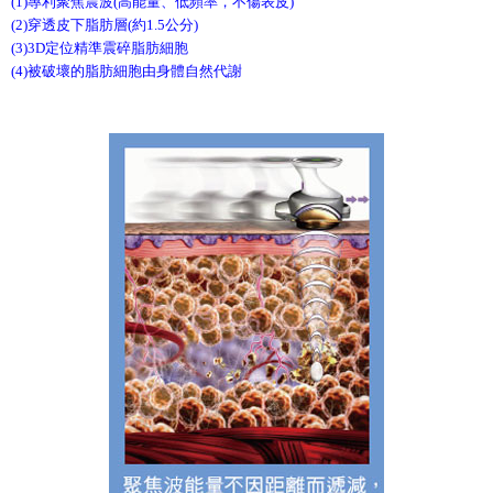
(1)專利聚焦震波(高能量、低頻率，不傷表皮)
(2)穿透皮下脂肪層(約1.5公分)
(3)3D定位精準震碎脂肪細胞
(4)被破壞的脂肪細胞由身體自然代謝