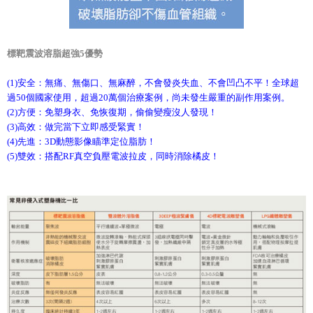
標靶震波溶脂超強5優勢
(1)安全：無痛、無傷口、無麻醉，不會發炎失血、不會凹凸不平！全球超
過50個國家使用，超過20萬個治療案例，尚未發生嚴重的副作用案例。
(2)方便：免塑身衣、免恢復期，偷偷變瘦沒人發現！
(3)高效：做完當下立即感受緊實！
(4)先進：3D動態影像瞄準定位脂肪！
(5)雙效：搭配RF真空負壓電波拉皮，同時消除橘皮！