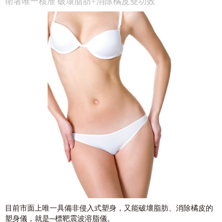
衛署唯一核准 破壞脂肪+消除橘皮雙功效
目前市面上唯一具備非侵入式塑身，又能破壞脂肪、消除橘皮的
塑身儀，就是─標靶震波溶脂儀。