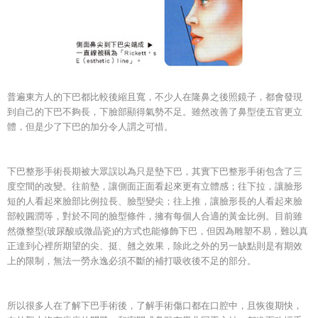
普遍東方人的下巴都比較後縮且寬，不少人在隆鼻之後照鏡子，都會發現
到自己的下巴不夠長，下臉部顯得氣勢不足。雖然改善了鼻型使五官更立
體，但是少了下巴的加分令人謂之可惜。
下巴整形手術長期被大眾誤以為只是墊下巴，其實下巴整形手術包含了三
度空間的改變。往前墊，讓側面正面看起來更有立體感；往下拉，讓臉形
短的人看起來臉部比例拉長、臉型變尖；往上推，讓臉形長的人看起來臉
部較圓潤等，對於不同的臉型條件，擁有每個人合適的黃金比例。目前雖
然微整型(玻尿酸或微晶瓷)的方式也能修飾下巴，但因為雕塑不易，難以真
正達到心裡所期望的尖、挺、翹之效果，除此之外的另一缺點則是有期效
上的限制，無法一勞永逸必須不斷的補打吸收後不足的部分。
所以很多人在了解下巴手術後，了解手術傷口都在口腔中，且恢復期快，