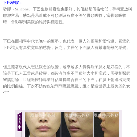
下巴矽膠：
矽膠（Silicone）下巴生物相容性也很好，其優點是價格較低，手術置放與
雕塑容易；缺點是易造成不可預測及程度不等的骨頭吸收，當骨頭吸收
時，會影響到美觀的維持與穩定性。
下巴在面相學中代表晚年的運勢，也代表一個人的福氣和愛情運。圓潤的
下巴讓人有溫柔寬厚的感覺，反之，尖長的下巴讓人有嚴肅剛毅的感覺。
但是隨著現代人想法觀念的改變，越來越多人覺得瓜子臉才是好看的，不
論是下巴人工骨或是矽膠，都皆有許多不同種的大小和樣式，需要和醫師
審慎討論，且經過醫師專業評估選擇適合自己的下巴，在臉上創造出完美
的比例曲線。下次不妨你也能問問魔鏡魔鏡，誰才是這世界上最美麗的女
生?