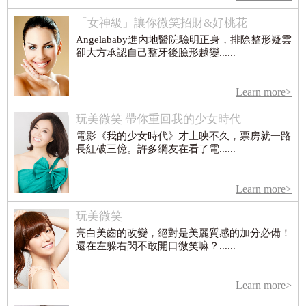
「女神級」讓你微笑招財&好桃花
Angelababy進內地醫院驗明正身，排除整形疑雲
卻大方承認自己整牙後臉形越變......
Learn more>
玩美微笑 帶你重回我的少女時代
電影《我的少女時代》才上映不久，票房就一路
長紅破三億。許多網友在看了電......
Learn more>
玩美微笑
亮白美齒的改變，絕對是美麗質感的加分必備！
還在左躲右閃不敢開口微笑嘛？......
Learn more>