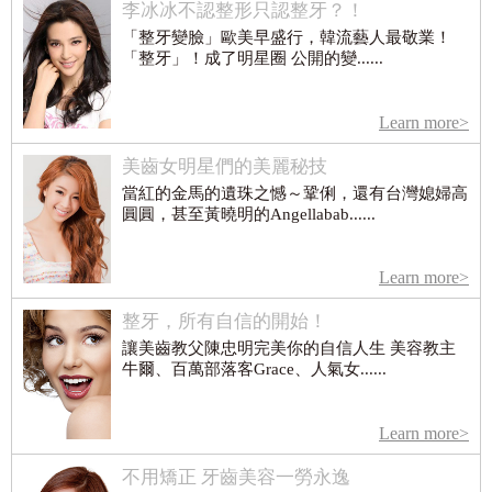
李冰冰不認整形只認整牙？！
「整牙變臉」歐美早盛行，韓流藝人最敬業！
「整牙」！成了明星圈 公開的變......
Learn more>
美齒女明星們的美麗秘技
當紅的金馬的遺珠之憾～鞏俐，還有台灣媳婦高
圓圓，甚至黃曉明的Angellabab......
Learn more>
整牙，所有自信的開始！
讓美齒教父陳忠明完美你的自信人生 美容教主
牛爾、百萬部落客Grace、人氣女......
Learn more>
不用矯正 牙齒美容一勞永逸