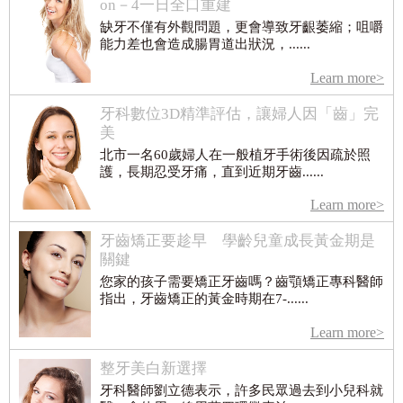
on－4一日全口重建
缺牙不僅有外觀問題，更會導致牙齦萎縮；咀嚼
能力差也會造成腸胃道出狀況，......
Learn more>
牙科數位3D精準評估，讓婦人因「齒」完
美
北市一名60歲婦人在一般植牙手術後因疏於照
護，長期忍受牙痛，直到近期牙齒......
Learn more>
牙齒矯正要趁早 學齡兒童成長黃金期是
關鍵
您家的孩子需要矯正牙齒嗎？齒顎矯正專科醫師
指出，牙齒矯正的黃金時期在7-......
Learn more>
整牙美白新選擇
牙科醫師劉立德表示，許多民眾過去到小兒科就