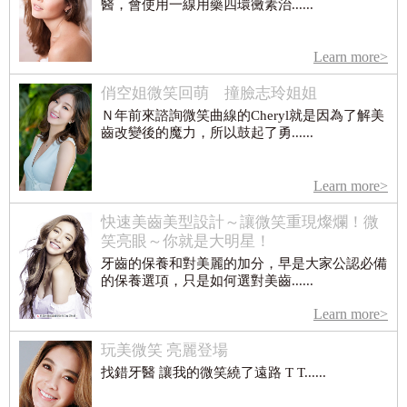
醫，會使用一線用藥四環黴素治......
Learn more>
俏空姐微笑回萌 撞臉志玲姐姐
Ｎ年前來諮詢微笑曲線的Cheryl就是因為了解美
齒改變後的魔力，所以鼓起了勇......
Learn more>
快速美齒美型設計～讓微笑重現燦爛！微
笑亮眼～你就是大明星！
牙齒的保養和對美麗的加分，早是大家公認必備
的保養選項，只是如何選對美齒......
Learn more>
玩美微笑 亮麗登場
找錯牙醫 讓我的微笑繞了遠路 T T......