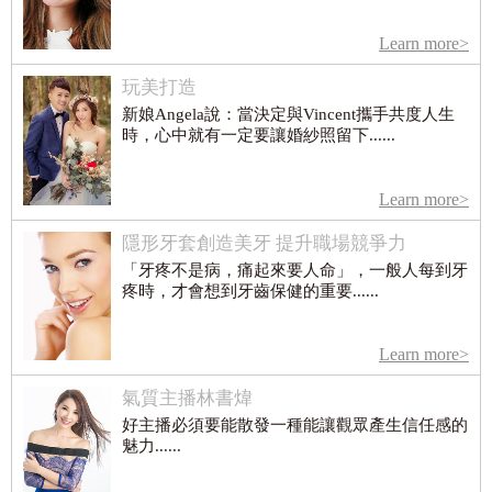
Learn more>
玩美打造
新娘Angela說：當決定與Vincent攜手共度人生
時，心中就有一定要讓婚紗照留下......
Learn more>
隱形牙套創造美牙 提升職場競爭力
「牙疼不是病，痛起來要人命」，一般人每到牙
疼時，才會想到牙齒保健的重要......
Learn more>
氣質主播林書煒
好主播必須要能散發一種能讓觀眾產生信任感的
魅力......