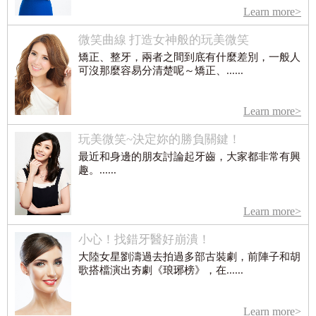
Learn more>
微笑曲線 打造女神般的玩美微笑
矯正、整牙，兩者之間到底有什麼差別，一般人
可沒那麼容易分清楚呢～矯正、......
Learn more>
玩美微笑~決定妳的勝負關鍵！
最近和身邊的朋友討論起牙齒，大家都非常有興
趣。......
Learn more>
小心！找錯牙醫好崩潰！
大陸女星劉濤過去拍過多部古裝劇，前陣子和胡
歌搭檔演出夯劇《琅琊榜》，在......
Learn more>