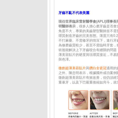
牙齒不亂不代表美麗
現任世界臨床雷射醫學會(APLI)理
明醫師表示
，很多人擔心磨牙齒是否會
角度不大，專業的美齒塑型醫師並不需
瑯質創造牙齒的完美形態。薄度只有0.
不打麻藥、不需修牙的情況下，進行牙
為修磨齒質較少，甚至不需臨時牙套，
術後能解決上下牙齒咬合有縫隙的問題
薄美容貼片的硬度與琺瑯質接近，不易
與色澤。
微創超薄美容貼片
與
鑽白全瓷冠
適用的
之外。陳忠明表示，根據國外成功案例
微創超薄美容貼片有效改善，但仍須經
重暴牙，以及下巴嚴重後縮如戽斗，就