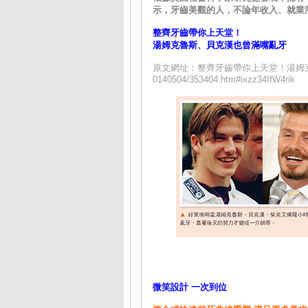
示，牙齒美觀的人，不論年收入、就業
整齊牙齒帶你上天堂！
湯姆克魯斯、貝克漢也曾滿嘴亂牙
原文網址：整齊牙齒帶你上天堂！湯姆克魯斯、貝克
0140504/353404.htm#ixzz34IfW4rik
微笑設計 一次到位