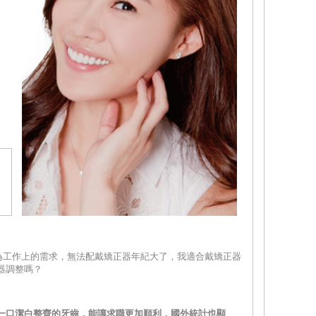
因為工作上的需求，無法配戴矯正器年紀大了，我適合戴矯正器
器調整嗎？
一口潔白整齊的牙齒，能讓求職更加順利，國外統計也顯