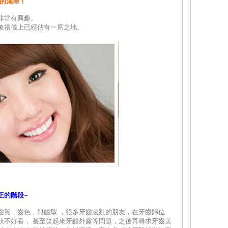
齒的渴望！
非常有興趣。
象禮儀上已經佔有一席之地。
正的階段~
齒質，齒色，與齒型 ，很多牙齒凌亂的朋友，在牙齒歸位
狀不好看， 甚至笑起來牙齦外露等問題，之後再尋求牙齒美