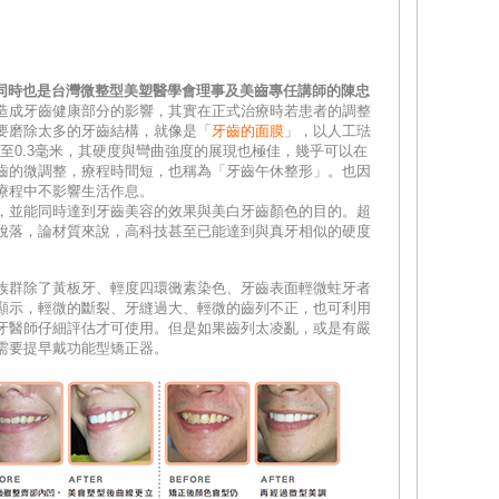
事長同時也是台灣微整型美塑醫學會理事及美齒專任講師的陳忠
造成牙齒健康部分的影響，其實在正式治療時若患者的調整
要磨除太多的牙齒結構，就像是「
牙齒的面膜
」，以人工琺
2至0.3毫米，其硬度與彎曲強度的展現也極佳，幾乎可以在
齒的微調整，療程時間短，也稱為「牙齒午休整形」。也因
療程中不影響生活作息。
，並能同時達到牙齒美容的效果與美白牙齒顏色的目的。超
脫落，論材質來說，高科技甚至已能達到與真牙相似的硬度
族群除了黃板牙、輕度四環黴素染色、牙齒表面輕微蛀牙者
顯示，輕微的斷裂、牙縫過大、輕微的齒列不正，也可利用
牙醫師仔細評估才可使用。但是如果齒列太凌亂，或是有嚴
需要提早戴功能型矯正器。