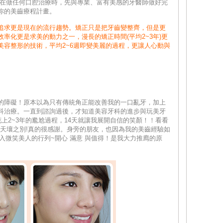
，在做任何口腔治療時，先與專業、富有美感的牙醫師做好完
你的美齒療程計畫。
追求更是現在的流行趨勢。矯正只是把牙齒變整齊，但是更
率化更是求美的動力之一，漫長的矯正時間(平均2~3年)更
美容整形的技術，平均2~6週即變美麗的過程，更讓人心動與
的障礙！原本以為只有傳統角正能改善我的一口亂牙，加上
科治療。一直到諮詢過後，才知道美容牙科的進步與玩美牙
上2~3年的尷尬過程，14天就讓我展開自信的笑顏！！看看
的天壤之別!真的很感謝。身旁的朋友，也因為我的美齒經驗如
加入微笑美人的行列~開心 滿意 與值得！是我大力推廌的原