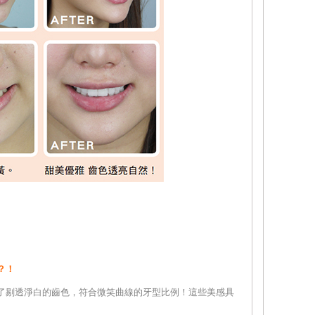
？！
了剔透淨白的齒色，符合微笑曲線的牙型比例！這些美感具