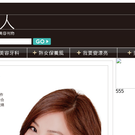
555
作
適合
戴矯