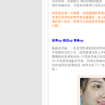
容的幫助，美齒教父 陳忠明醫師建議
整的美齒諮詢，才能為你量身訂做是合
科技進步是一大因素，自然微調的美感
多美白與美型的需求無法被滿足，加上效
讓許多人怯步，取而代之的是前牙快速
行動。
效率up 桃花up 青春up
亂亂的牙齒，一直是我對著鏡頭拍照時
平面模特兒的工作，讓我遲遲沒有上牙
醫團隊的美感和技術~不需拔牙矯正與花
14 天前還很凌亂的牙齒，與現在美齒
此快速與舒適(重點是~效果太好了)！
因！