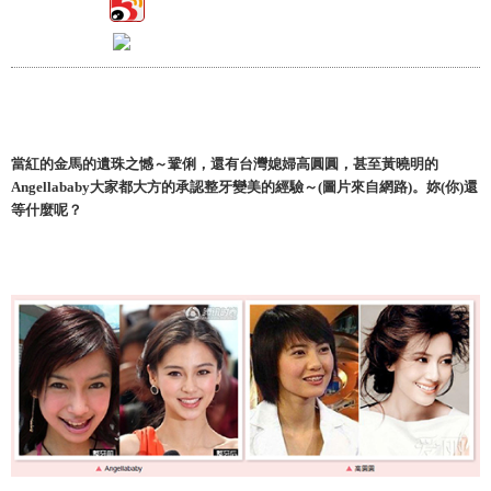
當紅的金馬的遺珠之憾～鞏俐，還有台灣媳婦高圓圓，甚至黃曉明的
Angellababy大家都大方的承認整牙變美的經驗～(圖片來自網路)。妳(你)還
等什麼呢？