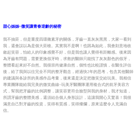
甜心姊姊~微笑讓青春逆齡的秘密
我不抽菸，但是重度四環黴素牙的關係，牙齒一直灰灰黑黑，大家一看到
我，還會誤以為是個大菸槍。其實我不是啊！也因為如此，我會刻意地收
斂起笑容，怕給人的印象感覺不好，但是我也讓人覺得有距離感。後來因
為牙齒有問題，需要更換假牙時，求救的醫師只能找了灰灰顏色的假牙，
整體看起來好不自然。我很崇尚健康自然，個性也比較謹慎，在醫生評估
後，給了我與以往完全不同的整牙觀念，經過快2年的思考，包含其他醫師
的建議與各診所的美感作品考量，後來還是決定把微笑交給玩美。我相信
專業團隊能給我完美的微笑曲線~玩美牙醫團隊運用複合式的前牙美容方
式，幫我把牙齒的比例調整，讓笑容更符合臉型與我的身材，我才知道，
所謂牙齒的整體美感，還須結合個人身形設計，這讓我開心又驚喜！我很
滿意自己對牙齒的投資，笑得有質感，笑得燦爛，原來這麼令人充滿自
信。