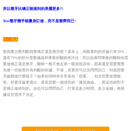
所以整牙比矯正能達到的美麗更多?!
Yes!整牙幾乎能量身訂做，而不是整齊而已~
貼心建議
那我要怎麼判斷我要矯正還是整牙呢？基本上，肉眼看到的牙齒只有30%，
還有70%的部分需要儀器和專業的醫師來評估，所以如果問專業的醫師你需
要做矯正還是整牙，醫師一般不會在第一眼就告訴你，因為還是需要實際
先做一些檢查作為判斷的依據。不過，其實你可以先問問自己：到底想要
牙齒變成什麼樣子？如果你同時有非常多的「想要」，包含想要改變臉
形、想要牙齒更透白、甚至想要一個漂亮的「微笑曲線」，那這些絕對不
是矯正做得到的。你也可以問問自己，打算花多少時間、多少金錢，再根
據這些需求下決定。