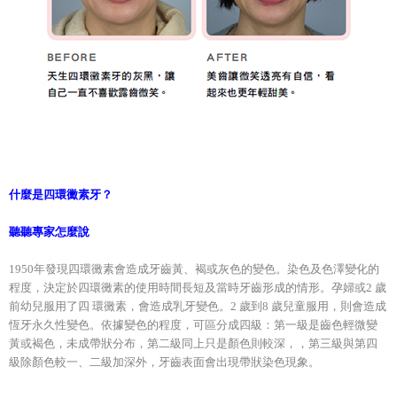
什麼是四環黴素牙？
聽聽專家怎麼說
1950年發現四環黴素會造成牙齒黃、褐或灰色的變色。染色及色澤變化的
程度，決定於四環黴素的使用時間長短及當時牙齒形成的情形。孕婦或2 歲
前幼兒服用了四 環黴素，會造成乳牙變色。2 歲到8 歲兒童服用，則會造成
恆牙永久性變色。依據變色的程度，可區分成四級：第一級是齒色輕微變
黃或褐色，未成帶狀分布，第二級同上只是顏色則較深，，第三級與第四
級除顏色較一、二級加深外，牙齒表面會出現帶狀染色現象。