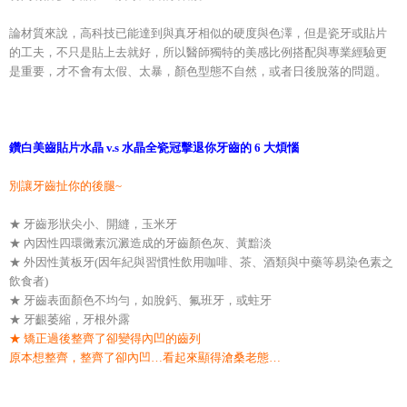
論材質來說，高科技已能達到與真牙相似的硬度與色澤，但是瓷牙或貼片
的工夫，不只是貼上去就好，所以醫師獨特的美感比例搭配與專業經驗更
是重要，才不會有太假、太暴，顏色型態不自然，或者日後脫落的問題。
鑽白美齒貼片水晶 v.s 水晶全瓷冠擊退你牙齒的 6 大煩惱
別讓牙齒扯你的後腿~
★ 牙齒形狀尖小、開縫，玉米牙
★ 內因性四環黴素沉澱造成的牙齒顏色灰、黃黯淡
★ 外因性黃板牙(因年紀與習慣性飲用咖啡、茶、酒類與中藥等易染色素之
飲食者)
★ 牙齒表面顏色不均勻，如脫鈣、氟班牙，或蛀牙
★ 牙齦萎縮，牙根外露
★ 矯正過後整齊了卻變得內凹的齒列
原本想整齊，整齊了卻內凹…看起來顯得滄桑老態…