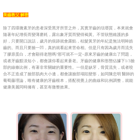
美齒教父 解密
除了四環黴素牙的患者深受黑牙所苦之外，其實牙齒的琺瑯質，本來就會
隨著年紀增長而變薄磨耗，露出象牙質而變得褐黃。不管狀態維護的多
好，只要開口說話，歲月的痕跡就會露餡，枯髮黃牙的年紀是無法明眸皓
齒的。而且只要臉一凹，真的就看起來苦命相。但是只有因為歲月而流失
了膠原蛋白，才會顯得老態嗎?那可就不一定~原來牙齒的健康出了問題，
或者牙齒黯淡短小，都會讓你看起來蒼老。牙齒的健康和形態佔據下1/3臉
部的線條比例，有著非常關鍵的重要性。一但是缺牙，骨質流失，或者咬
合不正造成了臉部肌肉大小邊，都會讓臉部塌陷變形，如同陳忠明 醫師的
葡萄藤理論，唯有健康的牙齒根本，搭配視覺上的曲線和比例調整，就能
健康美麗同時擁有，甚至有微整效果。