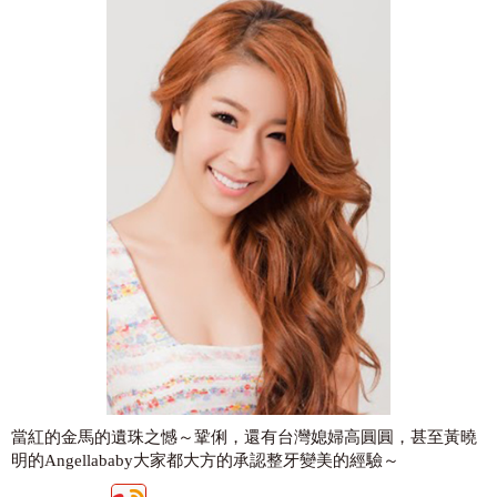
當紅的金馬的遺珠之憾～鞏俐，還有台灣媳婦高圓圓，甚至黃曉
明的Angellababy大家都大方的承認整牙變美的經驗～