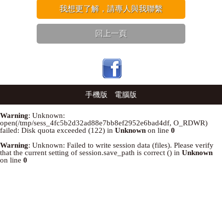
我想更了解，請專人與我聯繫
回上一頁
手機版
電腦版
Warning
: Unknown:
open(/tmp/sess_4fc5b2d32ad88e7bb8ef2952e6bad4df, O_RDWR)
failed: Disk quota exceeded (122) in
Unknown
on line
0
Warning
: Unknown: Failed to write session data (files). Please verify
that the current setting of session.save_path is correct () in
Unknown
on line
0