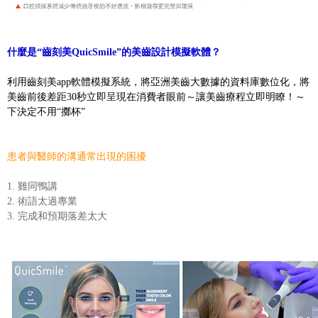
什麼是“齒刻美QuicSmile”的美齒設計模擬軟體？
利用齒刻美app軟體模擬系統，將亞洲美齒大數據的資料庫數位化，將
美齒前後差距30秒立即呈現在消費者眼前～讓美齒療程立即明瞭！～
下決定不用“擲杯”
患者與醫師的溝通常出現的困擾
1. 雞同鴨講
2. 術語太過專業
3. 完成和預期落差太大