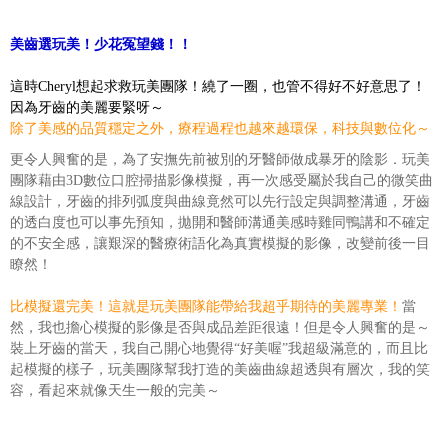
美齒選玩美！少花冤望錢！！
這時Cheryl想起求救玩美團隊！繞了一圈，也管不得好不好意思了！
因為牙齒的美麗要緊呀～
除了美感的品質穩定之外，療程過程也越來越環保，科技與數位化～
更令人興奮的是，為了安撫先前被別的牙醫師做成暴牙的陰影．玩美
團隊藉由3D數位口腔掃描影像模擬，再一次感受屬於我自己的微笑曲
線設計，牙齒的排列弧度與曲線竟然可以先行設定與調整溝通，牙齒
的透白度也可以事先預知，拋開和醫師溝通美感時雞同鴨講和不確定
的不安全感，讓艱深的醫療術語化為真實模擬的影像，改變前後一目
瞭然！
比模擬還完美！這就是玩美團隊能帶給我超乎期待的美麗專業！
當
然，我也擔心模擬的影像是否與成品差距很遠！但是令人興奮的是～
裝上牙齒的當天，我自己開心地覺得“好美喔”我超級滿意的，而且比
起模擬的樣子，玩美團隊幫我打造的美齒曲線超透與有層次，我的笑
容，看起來就像天生一般的完美～