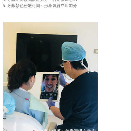
5. 牙齦顏色粉嫩可期～形象氣質立即加分