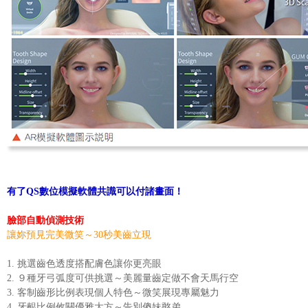
有了QS數位模擬軟體共識可以付諸畫面！
臉部自動偵測技術
讓妳預見完美微笑～30秒美齒立現
1. 挑選齒色透度搭配膚色讓你更亮眼
2. ９種牙弓弧度可供挑選～美麗量齒定做不會天馬行空
3. 客制齒形比例表現個人特色～微笑展現專屬魅力
4. 牙齦比例攸關優雅大方～告別傻妹憨弟