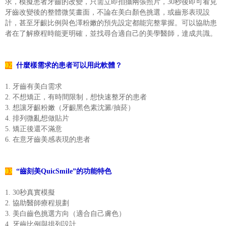
求，模擬患者牙齒的改變，只需立即拍攝兩張照片，30秒後即可看見
牙齒改變後的整體微笑畫面，不論在美白顏色挑選，或齒形表現設
計，甚至牙齦比例與色澤粉嫩的預先設定都能完整掌握。可以協助患
者在了解療程時能更明確，並找尋合適自己的美學醫師，達成共識。
02
什麼樣需求的患者可以用此軟體？
1. 牙齒有美白需求
2. 不想矯正，有時間限制，想快速整牙的患者
3. 想讓牙齦粉嫩（牙齦黑色素沈澱/抽菸）
4. 排列微亂想做貼片
5. 矯正後還不滿意
6. 在意牙齒美感表現的患者
03
“齒刻美QuicSmile”的功能特色
1. 30秒真實模擬
2. 協助醫師療程規劃
3. 美白齒色挑選方向（適合自己膚色）
4. 牙齒比例與排列設計