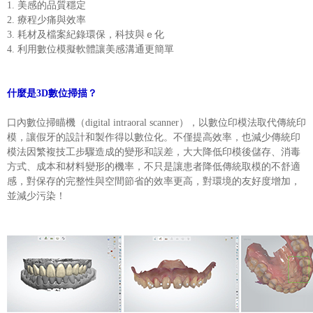
1. 美感的品質穩定
2. 療程少痛與效率
3. 耗材及檔案紀錄環保，科技與ｅ化
4. 利用數位模擬軟體讓美感溝通更簡單
什麼是3D數位掃描？
口內數位掃瞄機（digital intraoral scanner），以數位印模法取代傳統印
模，讓假牙的設計和製作得以數位化。不僅提高效率，也減少傳統印
模法因繁複技工步驟造成的變形和誤差，大大降低印模後儲存、消毒
方式、成本和材料變形的機率，不只是讓患者降低傳統取模的不舒適
感，對保存的完整性與空間節省的效率更高，對環境的友好度增加，
並減少污染！