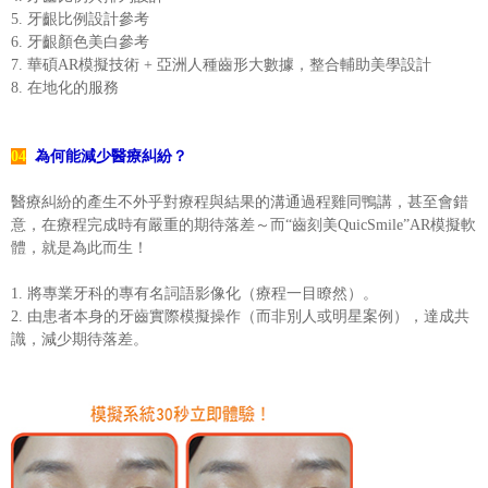
5. 牙齦比例設計參考
6. 牙齦顏色美白參考
7. 華碩AR模擬技術 + 亞洲人種齒形大數據，整合輔助美學設計
8. 在地化的服務
04
為何能減少醫療糾紛？
醫療糾紛的產生不外乎對療程與結果的溝通過程雞同鴨講，甚至會錯
意，在療程完成時有嚴重的期待落差～而“齒刻美QuicSmile”AR模擬軟
體，就是為此而生！
1. 將專業牙科的專有名詞語影像化（療程一目瞭然）。
2. 由患者本身的牙齒實際模擬操作（而非別人或明星案例），達成共
識，減少期待落差。