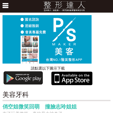
請點選以下圖示下載
美容牙科
俏空姐微笑回萌 撞臉志玲姐姐