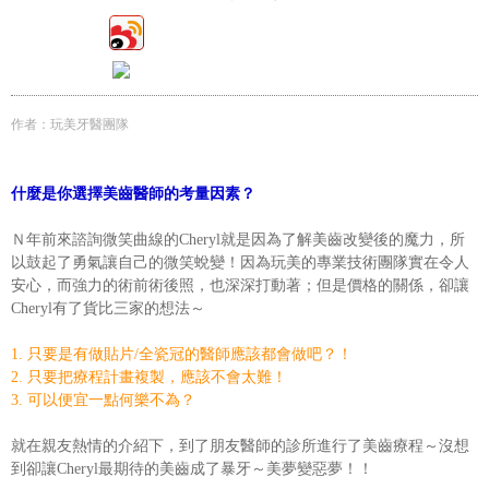
作者：玩美牙醫團隊
什麼是你選擇美齒醫師的考量因素？
Ｎ年前來諮詢微笑曲線的Cheryl就是因為了解美齒改變後的魔力，所
以鼓起了勇氣讓自己的微笑蛻變！因為玩美的專業技術團隊實在令人
安心，而強力的術前術後照，也深深打動著；但是價格的關係，卻讓
Cheryl有了貨比三家的想法～
1. 只要是有做貼片/全瓷冠的醫師應該都會做吧？！
2. 只要把療程計畫複製，應該不會太難！
3. 可以便宜一點何樂不為？
就在親友熱情的介紹下，到了朋友醫師的診所進行了美齒療程～沒想
到卻讓Cheryl最期待的美齒成了暴牙～美夢變惡夢！！