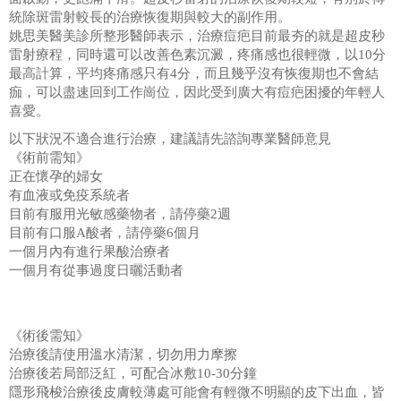
統除斑雷射較長的治療恢復期與較大的副作用。
姚思美醫美診所整形醫師表示，治療痘疤目前最夯的就是超皮秒
雷射療程，同時還可以改善色素沉澱，疼痛感也很輕微，以10分
最高計算，平均疼痛感只有4分，而且幾乎沒有恢復期也不會結
痂，可以盡速回到工作崗位，因此受到廣大有痘疤困擾的年輕人
喜愛。
以下狀況不適合進行治療，建議請先諮詢專業醫師意見
《術前需知》
正在懷孕的婦女
有血液或免疫系統者
目前有服用光敏感藥物者，請停藥2週
目前有口服A酸者，請停藥6個月
一個月內有進行果酸治療者
一個月有從事過度日曬活動者
《術後需知》
治療後請使用溫水清潔，切勿用力摩擦
治療後若局部泛紅，可配合冰敷10-30分鐘
隱形飛梭治療後皮膚較薄處可能會有輕微不明顯的皮下出血，皆