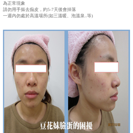
為正常現象
請勿用手摳去痂皮，約5-7天後會掉落
一週內勿處於高溫場所(如三溫暖、泡溫泉..等)