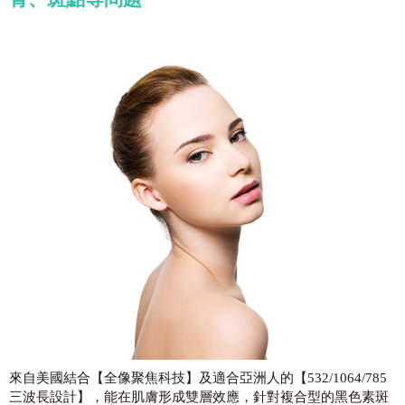
來自美國結合【全像聚焦科技】及適合亞洲人的【532/1064/785
三波長設計】，能在肌膚形成雙層效應，針對複合型的黑色素斑