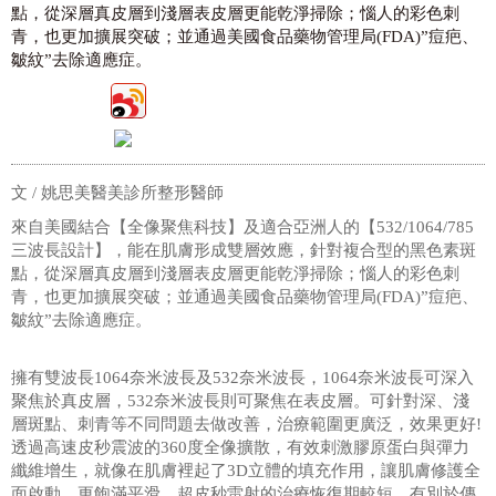
點，從深層真皮層到淺層表皮層更能乾淨掃除；惱人的彩色刺
青，也更加擴展突破；並通過美國食品藥物管理局(FDA)”痘疤、
皺紋”去除適應症。
文 / 姚思美醫美診所整形醫師
來自美國結合【全像聚焦科技】及適合亞洲人的【532/1064/785
三波長設計】，能在肌膚形成雙層效應，針對複合型的黑色素斑
點，從深層真皮層到淺層表皮層更能乾淨掃除；惱人的彩色刺
青，也更加擴展突破；並通過美國食品藥物管理局(FDA)”痘疤、
皺紋”去除適應症。
擁有雙波長1064奈米波長及532奈米波長，1064奈米波長可深入
聚焦於真皮層，532奈米波長則可聚焦在表皮層。可針對深、淺
層斑點、刺青等不同問題去做改善，治療範圍更廣泛，效果更好!
透過高速皮秒震波的360度全像擴散，有效刺激膠原蛋白與彈力
纖維增生，就像在肌膚裡起了3D立體的填充作用，讓肌膚修護全
面啟動，更飽滿平滑。超皮秒雷射的治療恢復期較短，有別於傳