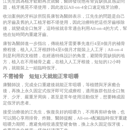
江先生因為植牙鬆動再次就醫，醫師發現他有骨質缺損及感染問
題，植牙搖晃不堪使用，因此改以All-on-4全口速定植牙治療。
收治案例的牙科診所院長康智為醫師表示，江先生的問題是自己
的牙齒及舊的人工植牙都不堪使用，因此治療時把這些牙齒移除
後，就變成全口無牙，這時候就非常適合利用All-on-4的方式，幫
他在短時間內重建牙齒。
康智為醫師進一步指出，傳統植牙需要事先進行4至8個月的補骨
療程後，植入人工牙根靜待4至6個月才能裝上人工牙；All-on-4
則是利用四支植體，在經過特殊設計的角度，避開骨質缺損的地
方，植入在不用補骨之處，在植入人工牙根後，短短的12小時
內，就能裝上一組臨時假牙。
不需補骨 短短1天就能正常咀嚼
康醫師說，完成全口重建後就能正常咀嚼，等植體與牙床癒合
後，再換上永久固定式假牙即可完成療程，適用族群包括全口無
牙、少牙、嚴重牙周病，甚至是常年使用活動假牙，想要轉成固
定假牙的患者。
接受治療後的江先生，恢復良好的咀嚼力，不用再剪碎食物，也
可以開心享用排骨、炸雞。醫師提醒，All-on-4配戴臨時假牙重建
咀嚼力期間，應避免啃咬過度堅硬食物，換上永久固定假牙後，