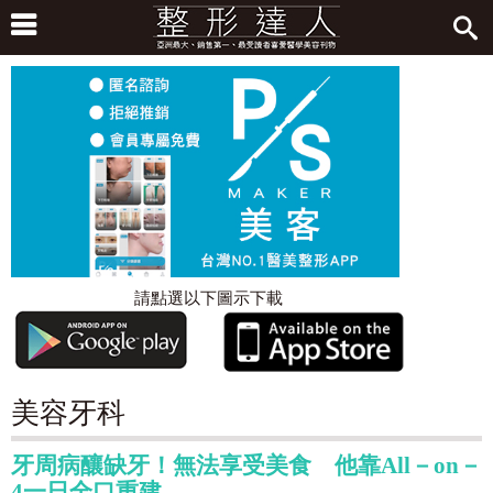
請點選以下圖示下載
美容牙科
牙周病釀缺牙！無法享受美食 他靠All－on－
4一日全口重建