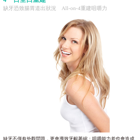
缺牙恐致腸胃道出狀況 All-on-4重建咀嚼力
缺牙不僅有外觀問題，更會導致牙齦萎縮；咀嚼能力差也會造成