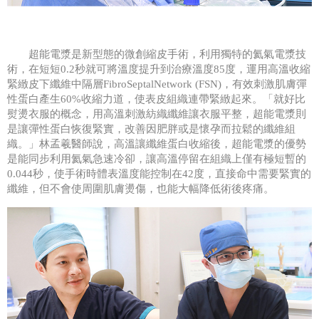
超能電漿是新型態的微創縮皮手術，利用獨特的氦氣電漿技
術，在短短0.2秒就可將溫度提升到治療溫度85度，運用高溫收縮
緊緻皮下纖維中隔層FibroSeptalNetwork (FSN)，有效刺激肌膚彈
性蛋白產生60%收縮力道，使表皮組織連帶緊緻起來。「就好比
熨燙衣服的概念，用高溫刺激紡織纖維讓衣服平整，超能電漿則
是讓彈性蛋白恢復緊實，改善因肥胖或是懷孕而拉鬆的纖維組
織。」林孟羲醫師說，高溫讓纖維蛋白收縮後，超能電漿的優勢
是能同步利用氦氣急速冷卻，讓高溫停留在組織上僅有極短暫的
0.044秒，使手術時體表溫度能控制在42度，直接命中需要緊實的
纖維，但不會使周圍肌膚燙傷，也能大幅降低術後疼痛。