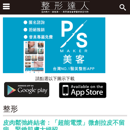
請點選以下圖示下載
整形
皮肉鬆弛終結者：「超能電漿」微創拉皮不留
疤，緊緻肌膚大絕招