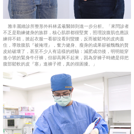
雅丰麗緻診所整形外科林孟羲醫師則進一步分析。「來問診者
不乏是勤練健身的族群，核心肌群都很堅實，照理說腹肌也應該
練得不錯，掀起衣服一看卻沒看到蠻腰，反而被鬆垮的皮肉蓋
住，導致腹肌『被掩埋』，奮力健身、瘦身的成果卻被醜醜的贅
皮給破壞了，甚至不少人有這樣的經驗：減肥成功後，明明能穿
進小號的緊身牛仔褲，但卻高興不起來，因為穿褲子時總是得把
腹部鬆軟的皮『塞』進褲子裡，真的很困擾。」