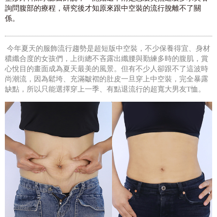
詢問腹部的療程，研究後才知原來跟中空裝的流行脫離不了關
係。
今年夏天的服飾流行趨勢是超短版中空裝，不少保養得宜、身材
穠纖合度的女孩們，上街總不吝露出纖腰與勤練多時的腹肌，賞
心悅目的畫面成為夏天最美的風景。但有不少人卻跟不了這波時
尚潮流，因為鬆垮、充滿皺褶的肚皮一旦穿上中空裝，完全暴露
缺點，所以只能選擇穿上一季、有點退流行的超寬大男友T恤。