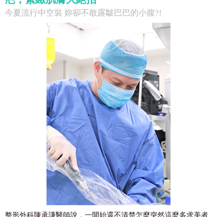
今夏流行中空裝 妳卻不敢露皺巴巴的小腹?!
整形外科陳承謙醫師說，一開始還不清楚怎麼突然這麼多求美者