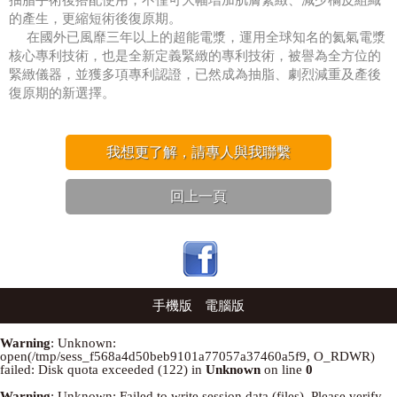
的產生，更縮短術後復原期。
在國外已風靡三年以上的超能電漿，運用全球知名的氦氣電漿
核心專利技術，也是全新定義緊緻的專利技術，被譽為全方位的
緊緻儀器，並獲多項專利認證，已然成為抽脂、劇烈減重及產後
復原期的新選擇。
我想更了解，請專人與我聯繫
回上一頁
手機版
電腦版
Warning
: Unknown:
open(/tmp/sess_f568a4d50beb9101a77057a37460a5f9, O_RDWR)
failed: Disk quota exceeded (122) in
Unknown
on line
0
Warning
: Unknown: Failed to write session data (files). Please verify