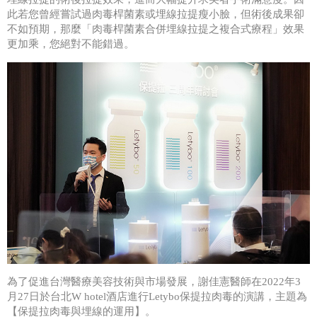
此若您曾經嘗試過肉毒桿菌素或埋線拉提瘦小臉，但術後成果卻
不如預期，那麼「肉毒桿菌素合併埋線拉提之複合式療程」效果
更加乘，您絕對不能錯過。
為了促進台灣醫療美容技術與市場發展，謝佳憲醫師在2022年3
月27日於台北W hotel酒店進行Letybo保提拉肉毒的演講，主題為
【保提拉肉毒與埋線的運用】。