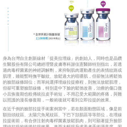
身為台灣自主創新線材「提美拉埋線」的創始人，同時也是晶鑽
生醫股份有限公司總經理暨皮膚專科謝佳憲醫師特別指出，若透
過肉毒桿菌素的神經調解劑，來抑制肌肉運動產生的表情紋路或
肌理，雖能暫時撫平皺紋、放鬆過大的咀嚼肌，但卻無法將鬆弛
的臉部線條歸位；而單純選擇埋線拉提療程，則無法放鬆肌理，
但卻可重塑臉部線條，特別是中下臉的鬆弛改善，治療的傷口微
小且恢復期也較傳統拉皮手術短，不用忍受大範圍的疼痛，與難
以照護的漫長修復期，一般術後就可看到立即拉提的效果。
在近千例的臉部拉提手術案例當中，若在顏面動態區域，像是前
額抬頭紋區、太陽穴魚尾紋區、下巴下頷肌區等等部位，在埋線
拉提術前，有合併注射肉毒桿菌素放鬆肌肉，則可顯著提升臉部
埋線拉提的術後拉提效果，進而大幅提升求美者手術滿意度。因