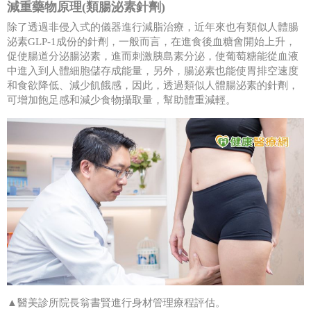
減重藥物原理(類腸泌素針劑)
除了透過非侵入式的儀器進行減脂治療，近年來也有類似人體腸
泌素GLP-1成份的針劑，一般而言，在進食後血糖會開始上升，
促使腸道分泌腸泌素，進而刺激胰島素分泌，使葡萄糖能從血液
中進入到人體細胞儲存成能量，另外，腸泌素也能使胃排空速度
和食欲降低、減少飢餓感，因此，透過類似人體腸泌素的針劑，
可增加飽足感和減少食物攝取量，幫助體重減輕。
▲醫美診所院長翁書賢進行身材管理療程評估。