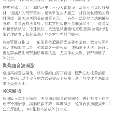
夏季來臨，又到了減肥旺季，不少人都想換上清涼穿搭展現好身
材，但惱人的局部贅肉，是難擊退的大魔王，針對控制體態的身
材困擾，醫美診所院長翁書賢表示，「有些人聽到侵入式的抽脂
療程，還是會有所遲疑，但其實想瘦也不是非抽脂不可，像是聚
焦超音波減脂、冷凍減脂，或透過減重藥物原理(類腸泌素針劑)
來管理飲食，都是免動刀的身材管理熱門療程。」
翁書賢醫師指出，一般常見的肥胖原因主要有遺傳、飲食失調和
缺乏運動習慣…等，如果是久坐辦公室、運動量不大的上班族，
更是容易產生局部脂肪堆積問題，尤其像在大腿、臀部和肚子…
等部位。
聚焦超音波減脂
透過高頻音波聚焦，將能量經由探頭傳遞、匯聚在欲改善的部
位，並藉此以非侵入的方式破壞皮下脂肪，適合想要改善局部線
條的愛美人士。
冷凍減脂
採用吸入式冷卻探頭，將脂肪組織吸進探頭後，再針對皮下脂肪
進行冷卻治療，讓脂肪數下降、厚度減少，較適合皮膚能捏出2.5
公分厚脂肪、BMI指數小於或等於30者。