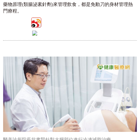
藥物原理(類腸泌素針劑)來管理飲食，都是免動刀的身材管理熱
門療程。
醫美診所院長翁書賢針對大腿部位進行冷凍減脂治療。