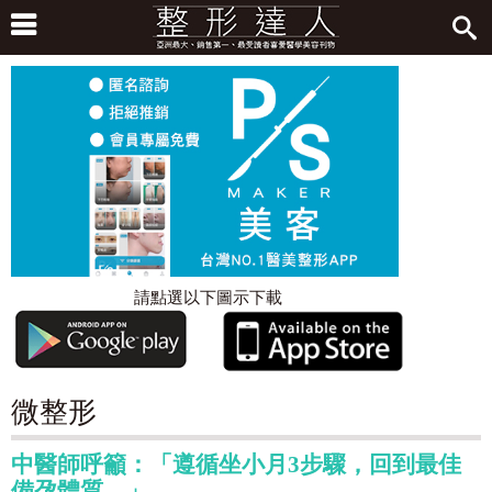
請點選以下圖示下載
微整形
中醫師呼籲：「遵循坐小月3步驟，回到最佳
備孕體質。」