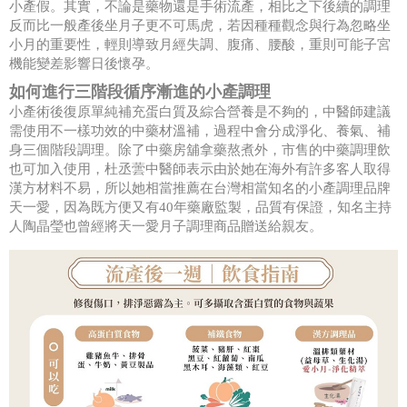
小產假。其實，不論是藥物還是手術流產，相比之下後續的調理
反而比一般產後坐月子更不可馬虎，若因種種觀念與行為忽略坐
小月的重要性，輕則導致月經失調、腹痛、腰酸，重則可能子宮
機能變差影響日後懷孕。
如何進行三階段循序漸進的小產調理
小產術後復原單純補充蛋白質及綜合營養是不夠的，中醫師建議
需使用不一樣功效的中藥材溫補，過程中會分成淨化、養氣、補
身三個階段調理。除了中藥房舖拿藥熬煮外，市售的中藥調理飲
也可加入使用，杜丞蕓中醫師表示由於她在海外有許多客人取得
漢方材料不易，所以她相當推薦在台灣相當知名的小產調理品牌
天一愛，因為既方便又有40年藥廠監製，品質有保證，知名主持
人陶晶瑩也曾經將天一愛月子調理商品贈送給親友。