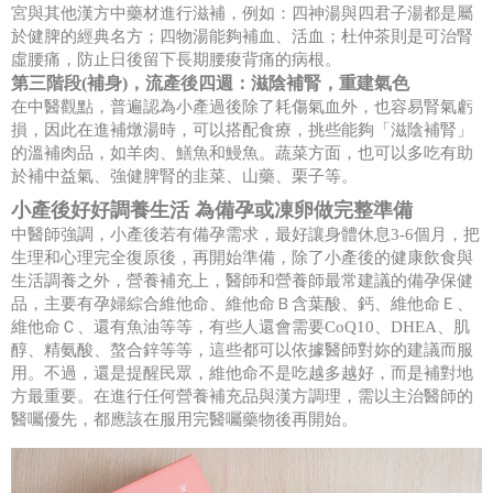
宮與其他漢方中藥材進行滋補，例如：四神湯與四君子湯都是屬
於健脾的經典名方；四物湯能夠補血、活血；杜仲茶則是可治腎
虛腰痛，防止日後留下長期腰痠背痛的病根。
第三階段(補身)，流產後四週：滋陰補腎，重建氣色
在中醫觀點，普遍認為小產過後除了耗傷氣血外，也容易腎氣虧
損，因此在進補燉湯時，可以搭配食療，挑些能夠「滋陰補腎」
的溫補肉品，如羊肉、鱔魚和鰻魚。蔬菜方面，也可以多吃有助
於補中益氣、強健脾腎的韭菜、山藥、栗子等。
小產後好好調養生活 為備孕或凍卵做完整準備
中醫師強調，小產後若有備孕需求，最好讓身體休息3-6個月，把
生理和心理完全復原後，再開始準備，除了小產後的健康飲食與
生活調養之外，營養補充上，醫師和營養師最常建議的備孕保健
品，主要有孕婦綜合維他命、維他命Ｂ含葉酸、鈣、維他命Ｅ、
維他命Ｃ、還有魚油等等，有些人還會需要CoQ10、DHEA、肌
醇、精氨酸、螯合鋅等等，這些都可以依據醫師對妳的建議而服
用。不過，還是提醒民眾，維他命不是吃越多越好，而是補對地
方最重要。在進行任何營養補充品與漢方調理，需以主治醫師的
醫囑優先，都應該在服用完醫囑藥物後再開始。