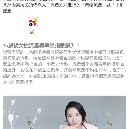
意外因素而必須依靠人工流產方式進行的「藥物流產」及「手術
流產」
35歲後女性流產機率呈指數飆升！
經醫學統計，高齡懷孕者比較容易出現母體健康不佳或胚胎染色
體異常的情形，而這些本身不健全的胚胎很容易自然淘汰，進而
發生懷孕未滿12週的「小產」情形。流產機率會隨著年齡增加逐
漸上升，女性在30歲左右懷孕，其自然流產率約在10％ ，過了35
歲約為25％，40歲以上的話則超過30％，甚至也有個案為高達到
50%的流產機率。