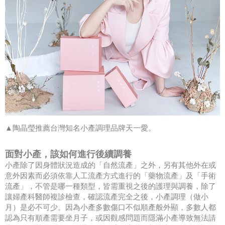
▲陶晶瑩推薦台灣知名小產調理品牌天一愛。
面對小產，該如何進行後續調養
小產除了因身體狀況造成的「自然流產」之外，另有其他外在或
意外因素而必須依靠人工流產方式進行的「藥物流產」及「手術
流產」，不管是哪一種類型，皆需重視之後的護理與調養，除了
讓婦產科醫師複診檢查，確認流產完全之後，小產調理（做小
月）是必不可少。因為小產多數傷口不似順產般外顯，多數人都
認為只有順產需要坐月子，或因觀感問題而隱滿小產導致無法請