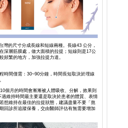
在台灣的尺寸分成長線和短線兩種。長線43 公分，
在深層筋膜處，做大面積的拉提；短線則是17公
較頻繁的地方，加強拉提力道。
時間僅需：30~90分鐘，時間長短取決於埋線
況。
~10個月的時間會漸漸被人體吸收、分解，效果則
。不過維持時間最主要還是取決於患者的體質、表情
若想維持在最佳的拉提狀態，建議盡量不要「熬
期回診所追蹤保養，交由醫師評估有無需要增加