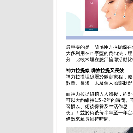
最重要的是，Mint神力拉提線
大多利用在ㄇ字型的倒勾法，埋
分，比較常埋在臉部輪廓活動比
神力拉提線 瞬效拉提又長效
神力拉提埋線屬於微創療程，療程
數量、長短，以及個人臉部狀
而神力拉提線植入人體後，約8
可以大約維持1.5~2年的時間
習慣以、術後保養及生活作息，
夜」！並於術後每半年至一年定
條數來延長維持時間。