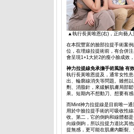
▲執行長黃唯恩(右)，正向藝
在本院豐富的臉部拉提手術案例
位，在埋線拉提術前，有合併注
會呈現1+1大於2的瘦小臉成
神力拉提線免承擔手術風險 有
執行長黃唯恩提及，通常女性患
出、輪廓線消失等問題。雖然以
劑、消脂針，來緩解肌膚局部鬆
果。短期內不想動刀、想要有感
而Mint神力拉提線是目前唯一
用於中臉拉提手術的可吸收性線
收。第二，它的倒鉤和線體都是
向線倒鉤，所以拉提力道比其他
提無感，更可能在肌膚內斷裂、