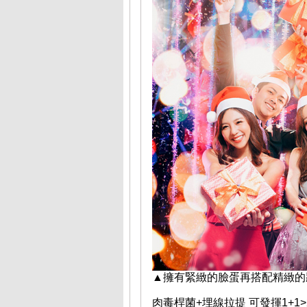
▲擁有緊緻的臉蛋再搭配精緻的
肉毒桿菌+埋線拉提 可發揮1+1