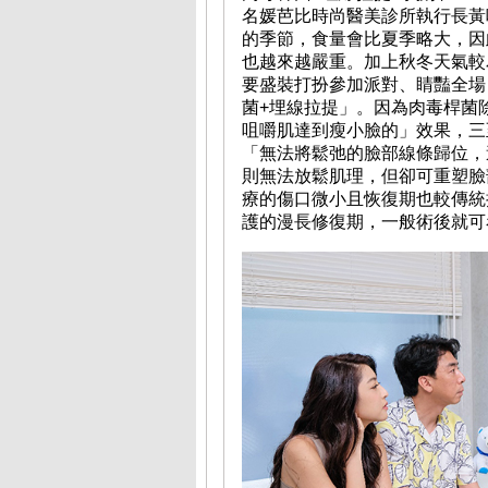
名媛芭比時尚醫美診所執行長黃
的季節，食量會比夏季略大，因
也越來越嚴重。加上秋冬天氣較
要盛裝打扮參加派對、睛豔全場
菌+埋線拉提」。因為肉毒桿菌
咀嚼肌達到瘦小臉的」效果，三
「無法將鬆弛的臉部線條歸位，
則無法放鬆肌理，但卻可重塑臉
療的傷口微小且恢復期也較傳統
護的漫長修復期，一般術後就可