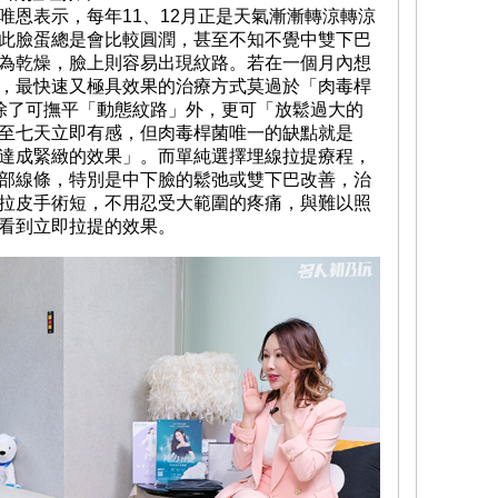
唯恩表示，每年11、12月正是天氣漸漸轉涼轉涼
此臉蛋總是會比較圓潤，甚至不知不覺中雙下巴
為乾燥，臉上則容易出現紋路。若在一個月內想
，最快速又極具效果的治療方式莫過於「肉毒桿
除了可撫平「動態紋路」外，更可「放鬆過大的
至七天立即有感，但肉毒桿菌唯一的缺點就是
達成緊緻的效果」。而單純選擇埋線拉提療程，
部線條，特別是中下臉的鬆弛或雙下巴改善，治
拉皮手術短，不用忍受大範圍的疼痛，與難以照
看到立即拉提的效果。