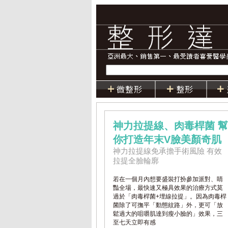
神力拉提線、肉毒桿菌 幫
你打造年末V臉美顏奇肌
神力拉提線免承擔手術風險 有效
拉提全臉輪廓
若在一個月內想要盛裝打扮參加派對、睛
豔全場，最快速又極具效果的治療方式莫
過於「肉毒桿菌+埋線拉提」。因為肉毒桿
菌除了可撫平「動態紋路」外，更可「放
鬆過大的咀嚼肌達到瘦小臉的」效果，三
至七天立即有感