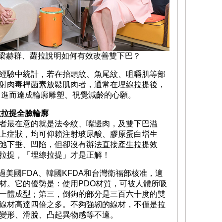
人梁赫群、蘿拉說明如何有效改善雙下巴？
經驗中統計，若在抬頭紋、魚尾紋、咀嚼肌等部
射肉毒桿菌素放鬆肌肉者，通常在埋線拉提後，
效，進而達成輪廓雕塑、視覺減齡的心願。
效拉提全臉輪廓
者最在意的就是法令紋、嘴邊肉，及雙下巴溢
上症狀，均可仰賴注射玻尿酸、膠原蛋白增生
弛下垂、凹陷，但卻沒有辦法直接產生拉提效
拉提，「埋線拉提」才是正解！
通過美國FDA、韓國KFDA和台灣衛福部核准，適
材。它的優勢是：使用PDO材質，可被人體所吸
一體成型；第三，倒鉤的部分是三百六十度的雙
線材高達四倍之多。不夠強韌的線材，不僅是拉
變形、滑脫、凸起異物感等不適。