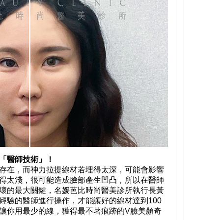
「醫師技術」！
存在，而神力拉提線材若埋得太深，可能會影響
得太淺，很可能造成臉部產生凹凸，所以在醫師
壞的最大關鍵，名媛芭比時尚醫美診所執行長黃
經驗的醫師進行操作，才能讓好的線材達到100
讓你用最少的線，獲得最不著痕跡的V臉美顏奇