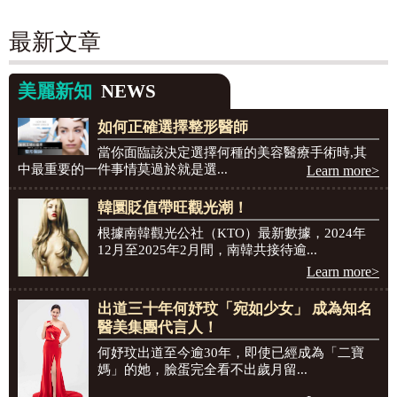
最新文章
美麗新知
NEWS
如何正確選擇整形醫師
當你面臨該決定選擇何種的美容醫療手術時,其
中最重要的一件事情莫過於就是選...
Learn more>
韓圜貶值帶旺觀光潮！
根據南韓觀光公社（KTO）最新數據，2024年
12月至2025年2月間，南韓共接待逾...
Learn more>
出道三十年何妤玟「宛如少女」 成為知名
醫美集團代言人！
何妤玟出道至今逾30年，即使已經成為「二寶
媽」的她，臉蛋完全看不出歲月留...