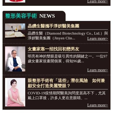
Learn more>
整形美容手術
NEWS
晶鑽生醫攜手淨妍醫美集團
晶鑽生醫（Diamond Biotechnology Co., Ltd.）與
淨妍醫美集團（Jinyen Clin...
Learn more>
女畫家靠一招找回初戀男友
明亮有神的雙眼是吸引異性的關鍵之一。一位97
歲女畫家規畫開個展，得知96歲...
Learn more>
眼整形手術有「這些」潛在風險 如何兼
顧安全打造美麗雙眼？
COVID-19疫情期間醫美詢問度居高不下，尤其
戴上口罩後，許多人更在意眼睛、...
Learn more>