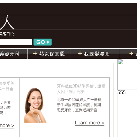
法享受美
牙科數位3D精準評估，讓婦
－4一日全
人因「齒」完美
555
北市一名60歲婦人在一般植
，更會
牙手術後因疏於照護，長期
能力差
忍受牙痛，直到近期牙齒......
.....