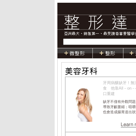
牙周病釀缺牙！無
食 他靠All－on
口重建
缺牙不僅有外觀問題
導致牙齦萎縮；咀嚼
也會造成腸胃道出狀況，.