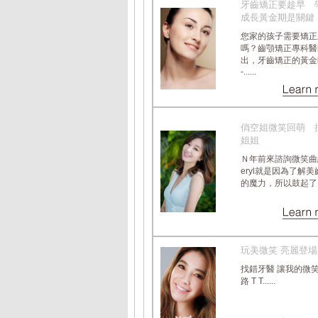
牙齒矯正要趁早 
成長黃金期是關鍵
您家的孩子需要矯正
嗎？齒顎矯正專科醫
出，牙齒矯正的黃金
-......
俏空姐微笑回萌 
姐姐
Ｎ年前來諮詢微笑曲
eryl就是因為了解
的魔力，所以鼓起了勇..
玩美微笑 亮麗登場
找錯牙醫 讓我的微
路 T T......