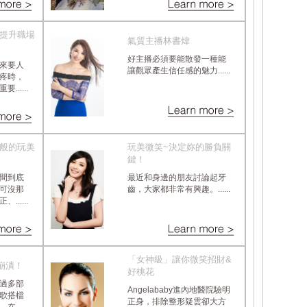
 提升職場
氣質主播林書煒
好主播必須要能散發一種能
來要人
讓觀眾產生信任感的魅力......
疼時，
.....
神般的玩美
玩美微笑~決定妳的勝負關
鍵！
間到底
最近和身邊的朋友討論起牙
可沒那
齒，大家都非常有興趣。......
.....
「女神級」讓你微笑招財&
崩潰！
好桃花
過多部
Angelababy進內地醫院驗明
歌搭檔
正身，排除整形疑雲卻大方