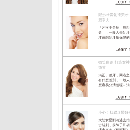
隱形牙套創造美牙
競爭力
「牙疼不是病，痛起
命」，一般人每到牙
才會想到牙齒保健的重要.
微笑曲線 打造女
微笑
矯正、整牙，兩者之
有什麼差別，一般人
麼容易分清楚呢～矯正、.
小心！找錯牙醫好
大陸女星劉濤過去拍
古裝劇，前陣子和胡