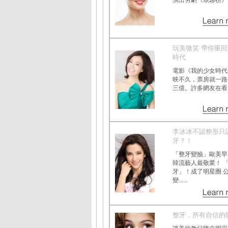
演出夯劇《琅琊榜》，在.
玩美微笑 帶你重
時代
電影《我的少女時代
映不久，票房就一路
三億。許多網友在看了電.
李冰冰不認整形只
牙？！
「整牙變臉」歐美早
韓流藝人最敬業！ 
牙」！成了明星圈 
變......
整牙，所有自信的