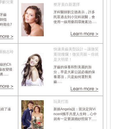
學齡兒童
整牙美白新選擇
牙科醫師劉立德表示，許多
牙齒
民眾過去到小兒科就醫，會
師指
使用一線用藥四環黴素治......
時期在7
快速美齒美型設計～讓微笑
撞臉志玲
重現燦爛！微笑亮眼～你就
是大明星！
線的Ch
牙齒的保養和對美麗的加
美齒改變後
分，早是大家公認必備的保
....
養選項，只是如何選對美
齒......
玩美打造
笑繞了遠
新娘Angela說：當決定與Vi
ncent攜手共度人生時，心中
就有一定要讓婚紗照留下......