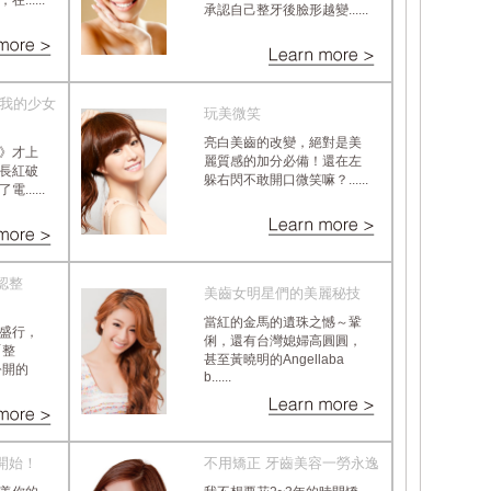
.....
承認自己整牙後臉形越變......
回我的少女
玩美微笑
亮白美齒的改變，絕對是美
》才上
麗質感的加分必備！還在左
長紅破
躲右閃不敢開口微笑嘛？......
.....
認整
美齒女明星們的美麗秘技
當紅的金馬的遺珠之憾～鞏
盛行，
俐，還有台灣媳婦高圓圓，
「整
甚至黃曉明的Angellaba
公開的
b......
開始！
不用矯正 牙齒美容一勞永逸