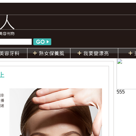
上
555
劇非
，播
劇迷