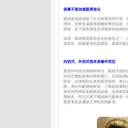
保養不當加速眼周老化
眼袋形成原因除了生活保養習慣不當，
增加，也會造成眼球脫離韌帶的拉提，
鬆弛，皮下肌肉層及支撐脂肪的結締組
淚溝、眼袋都是眼部老化的徵兆之一，
溝來說，較難處理的是眼袋，嚴重的眼
內切式、外切式視本身條件而定
整形外科徐永康醫師表示，眼袋手術的
內切式優點術後外觀無傷口，且因組織
較短，但僅能除去多餘眼窩脂肪，無法
限，適合年齡層較輕者，下眼瞼皮膚鬆
袋並同時移除多餘眼皮組織，改善眼部
期較長，而且沿著下眼瞼睫毛處會有一
重度者及皮膚缺乏彈性的熟齡者。