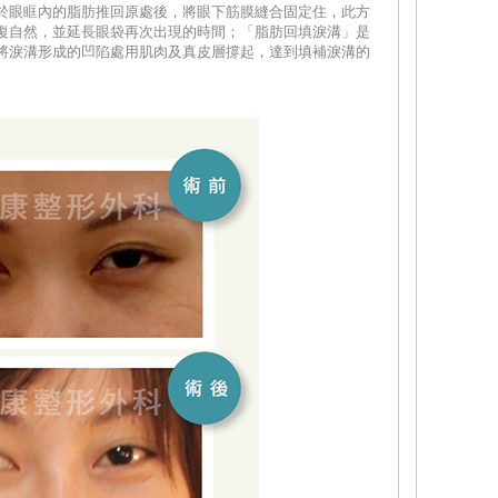
於眼眶內的脂肪推回原處後，將眼下筋膜縫合固定住，此方
復自然，並延長眼袋再次出現的時間；「脂肪回填淚溝」是
將淚溝形成的凹陷處用肌肉及真皮層撐起，達到填補淚溝的