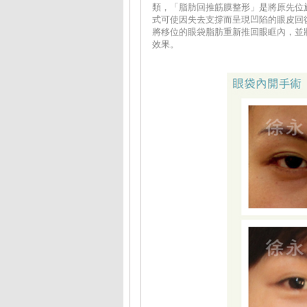
類，「脂肪回推筋膜整形」是將原先位
式可使因失去支撐而呈現凹陷的眼皮回
將移位的眼袋脂肪重新推回眼眶內，並
效果。