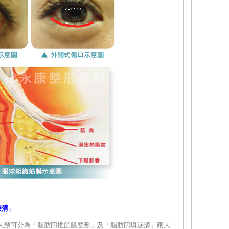
淚溝」
大致可分為「脂肪回推筋膜整形」及「脂肪回填淚溝」兩大