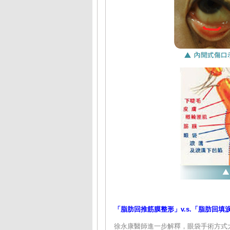
「脂肪回推筋膜整形」v.s.「脂肪回填
徐永康醫師進一步解釋，眼袋手術方式