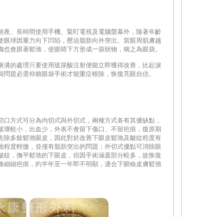
熬夜、長時間使用手機、緊盯電視及電腦螢幕外，隨著年齡
使眼球因重力向下凹陷，壓迫脂肪向外突出。當眼周肌膚越
織也會跟著鬆弛，使眼睛下方形成一袋狀物，稱之為眼袋。
淚溝的處理只要使用玻尿酸注射便能立即獲得改善，比起淚
袋問題必需仰賴眼袋手術才能重症根除，恢復亮眼自信。
切口方式可分為內切式與外切式，兩種方式各有其優缺點，
破壞較小，出血少，外表不會留下傷口、不留疤痕，復原期
去除多餘鬆弛眼皮，因此對於改善下眼皮鬆弛及皺紋程度有
弛程度輕微，並僅有脂肪突出的問題；外切式優點可消除眼
皺紋，撫平鬆弛的下眼皮，但因手術涵蓋部分較多，故恢復
條細細疤痕，約半年至一年即不明顯，適合下眼瞼皮膚鬆弛