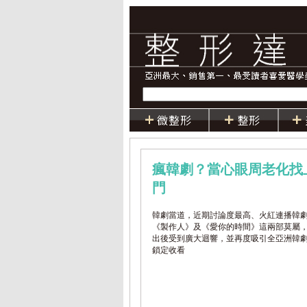
瘋韓劇？當心眼周老化找
門
韓劇當道，近期討論度最高、火紅連播韓
《製作人》及《愛你的時間》這兩部莫屬
出後受到廣大迴響，並再度吸引全亞洲韓
鎖定收看