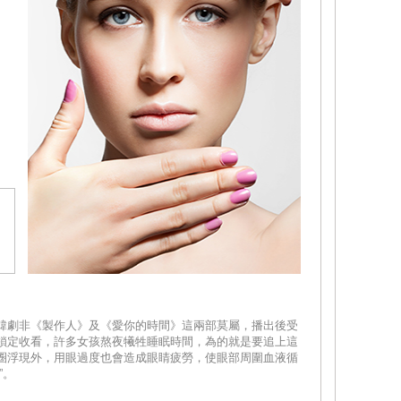
韓劇非《製作人》及《愛你的時間》這兩部莫屬，播出後受
鎖定收看，許多女孩熬夜犧牲睡眠時間，為的就是要追上這
圈浮現外，用眼過度也會造成眼睛疲勞，使眼部周圍血液循
”。