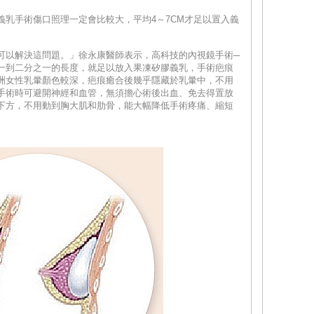
義乳手術傷口照理一定會比較大，平均4～7CM才足以置入義
可以解決這問題。」徐永康醫師表示，高科技的內視鏡手術─
之一到二分之一的長度，就足以放入果凍矽膠義乳，手術疤痕
洲女性乳暈顏色較深，疤痕癒合後幾乎隱藏於乳暈中，不用
手術時可避開神經和血管，無須擔心術後出血、免去得置放
下方，不用動到胸大肌和肋骨，能大幅降低手術疼痛、縮短