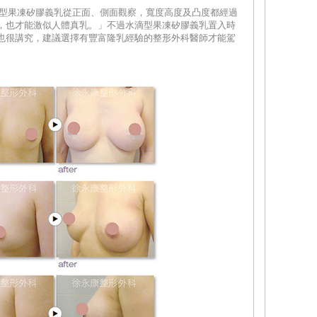
滴型果凍矽膠義乳從正面、側面觀察，寬度高度及凸度都經過
，也才能激似人體真乳。」不過水滴型果凍矽膠義乳置入時
也很講究，建議選擇有豐富隆乳經驗的整形外科醫師才能駕