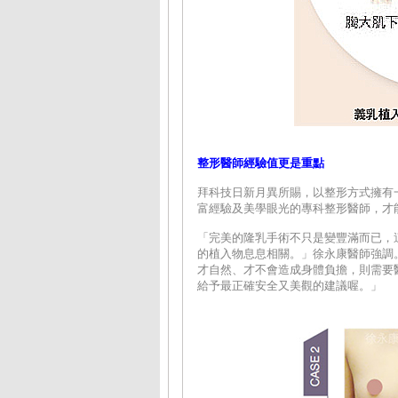
整形醫師經驗值更是重點
拜科技日新月異所賜，以整形方式擁有
富經驗及美學眼光的專科整形醫師，才
「完美的隆乳手術不只是變豐滿而已，
的植入物息息相關。」徐永康醫師強調
才自然、才不會造成身體負擔，則需要
給予最正確安全又美觀的建議喔。」