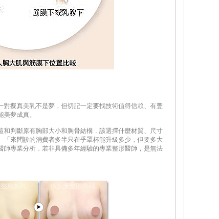
一對擬真美乳不是夢，但切記一定要找技術值得信賴、有豐
能美夢成真。
這和判斷原有胸部大小和胸骨結構，該選擇什麼材質、尺寸
。「來問診的消費者多半只在乎罩杯能升級多少，但要多大
醫師專業分析，若非具備多年經驗的專業整形醫師，是無法