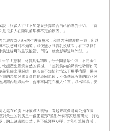
師說，很多人往往不知怎麼抉擇適合自己的隆乳手術。「首
？是很多人在隆乳前舉棋不定的原因。」
含濃度為0.9%的生理食鹽水，和體內液體濃度一致，所以
但不說您可能不知道，即便鹽水袋義乳沒破裂，在正常條件
水袋邊緣可能呈現皺褶、凹陷，就會影響雙峰外型。」
的高凝聚性呈半固態狀，材質具黏稠度，分子間凝聚性強，不易產生
，較能產生豐潤自然的觸感。「義乳袋內的黏稠性矽膠如同
使義乳袋出現裂縫，倘若在不知情的情況下用手擠壓，果凍
外漏的果凍矽膠又會自動縮回原位，不像傳統液態的膠狀矽
會與體內組織結合，會牢牢固定在植入位置，取出容易，安
病之處在於胸上緣痕跡太明顯，看起來就像是碗公扣在胸
哪對天生的乳房是一個正圓形?整形外科專家幾經研究，打造
型，胸上緣邊際自然，胸下緣渾厚Ｑ彈，才能打造擬真感，