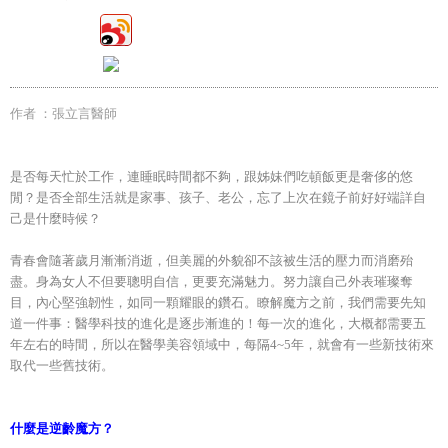
作者 ：
張立言
醫師
是否每天忙於工作，連睡眠時間都不夠，跟姊妹們吃頓飯更是奢侈的悠
閒？是否全部生活就是家事、孩子、老公，忘了上次在鏡子前好好端詳自
己是什麼時候？
青春會隨著歲月漸漸消逝，但美麗的外貌卻不該被生活的壓力而消磨殆
盡。身為女人不但要聰明自信，更要充滿魅力。努力讓自己外表璀璨奪
目，內心堅強韌性，如同一顆耀眼的鑽石。瞭解魔方之前，我們需要先知
道一件事：醫學科技的進化是逐步漸進的！每一次的進化，大概都需要五
年左右的時間，所以在醫學美容領域中，每隔4~5年，就會有一些新技術來
取代一些舊技術。
什麼是逆齡魔方？