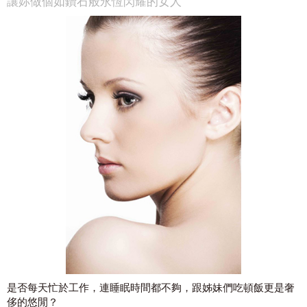
讓妳做個如鑽石般永恆閃耀的女人
是否每天忙於工作，連睡眠時間都不夠，跟姊妹們吃頓飯更是奢
侈的悠閒？