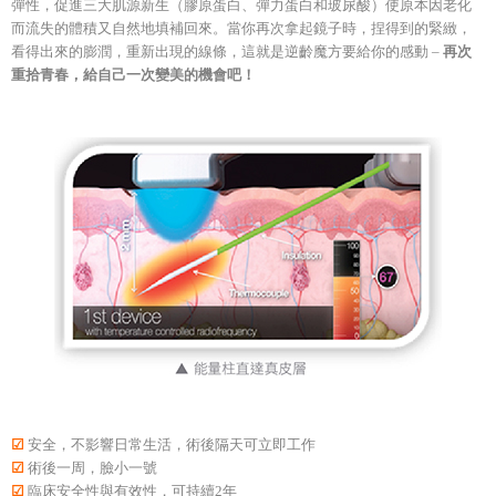
彈性，促進三大肌源新生（膠原蛋白、彈力蛋白和玻尿酸）使原本因老化
而流失的體積又自然地填補回來。當你再次拿起鏡子時，捏得到的緊緻，
看得出來的膨潤，重新出現的線條，這就是逆齡魔方要給你的感動 –
再次
重拾青春，給自己一次變美的機會吧！
☑
安全，不影響日常生活，術後隔天可立即工作
☑
術後一周，臉小一號
☑
臨床安全性與有效性，可持續2年