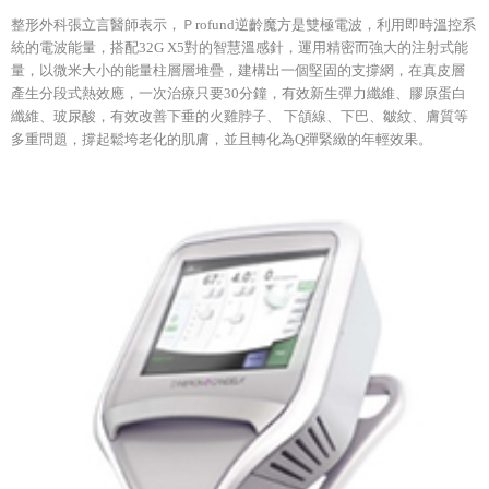
整形外科張立言醫師表示，Ｐrofund逆齡魔方是雙極電波，利用即時溫控系
統的電波能量，搭配32G X5對的智慧溫感針，運用精密而強大的注射式能
量，以微米大小的能量柱層層堆疊，建構出一個堅固的支撐網，在真皮層
產生分段式熱效應，一次治療只要30分鐘，有效新生彈力纖維、膠原蛋白
纖維、玻尿酸，有效改善下垂的火雞脖子、 下頜線、下巴、皺紋、膚質等
多重問題，撐起鬆垮老化的肌膚，並且轉化為Q彈緊緻的年輕效果。