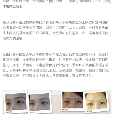
術後三天可以拆線、七天拆眼下傷口的線、二週就可消腫80%～90%，把副
作用降至最低。
陳鴻英醫師建議想除眼袋的消費者如果有下眼袋嚴重與上眼皮到垂問題的
患者最好一次解決上下問題，因為手術時間可以大大縮短，一般都是先解
決上眼皮到垂在處理下眼袋問題，術後照顧也只需要一次，屆絕有睡不飽
感覺您的困擾！
最後比菲利國際美學診所顧問醫師李兆人告訴我們在選擇醫師時，就必須
要特別慎重，在接受眼袋整形手術前，注意要停止吸煙、停止服用阿斯匹
靈的止痛藥，手術前一天也盡量保持臉部清潔，手術10天後再配戴隱形眼
鏡，另外手術48小時後避免激烈運動、正確冰敷、熱敷等，最好與醫師充
分溝通協調，否則眼袋沒去除成，反而還變醜，實在得不償失。