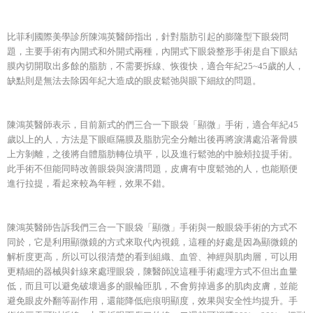
比菲利國際美學診所陳鴻英醫師指出，針對脂肪引起的膨隆型下眼袋問
題，主要手術有內開式和外開式兩種，內開式下眼袋整形手術是自下眼結
膜內切開取出多餘的脂肪，不需要拆線、恢復快，適合年紀25~45歲的人，
缺點則是無法去除因年紀大造成的眼皮鬆弛與眼下細紋的問題。
陳鴻英醫師表示，目前新式的們三合一下眼袋「顯微」手術，適合年紀45
歲以上的人，方法是下眼眶隔膜及脂肪完全分離出後再將淚溝處沿著骨膜
上方剝離，之後將自體脂肪轉位填平，以及進行鬆弛的中臉頰拉提手術。
此手術不但能同時改善眼袋與淚溝問題，皮膚有中度鬆弛的人，也能順便
進行拉提，看起來較為年輕，效果不錯。
陳鴻英醫師告訴我們三合一下眼袋「顯微」手術與一般眼袋手術的方式不
同於，它是利用顯微鏡的方式來取代內視鏡，這種的好處是因為顯微鏡的
解析度更高，所以可以很清楚的看到組織、血管、神經與肌肉層，可以用
更精細的器械與針線來處理眼袋，陳醫師說這種手術處理方式不但出血量
低，而且可以避免破壞過多的眼輪匝肌，不會剪掉過多的肌肉皮膚，並能
避免眼皮外翻等副作用，還能降低疤痕明顯度，效果與安全性均提升。手