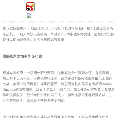
胡岱霖醫師表示， 肌肉肥厚型，主要因下眼皮的眼輪匝肌肥厚形成弧形的
隆起狀，一般人常誤以為眼袋，常見於20~30多歲年輕女性，這種類型的眼
袋可以用局部微量注射肉毒桿菌素來改善。
眼袋較深 女性冬季老4.7歲
根據媒體報導：一項國外研究顯示，冬季易使女性眼袋加深、有黑眼圈，
加上冬季日照不足，人也易覺得疲累，甚至會讓外貌較實際年齡老上四點
七歲。英國《每日郵報》等媒體報導，這項研究是由美國有機品牌Adonis
Organics的研究團隊，以五千名二十七歲至六十歲女性為研究對象，發現夏
季出現黑眼圈、眼袋女性比率約為三成八，但到冬季比率卻增至八成二，
女性有黑眼圈、眼袋在冬季較夏季更明顯。
比菲利國際美學診所整形外科胡岱霖醫師也提到，下眼袋手術看似簡單，