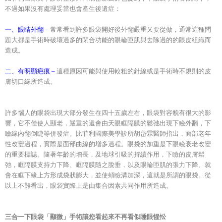
不過如果沒有處理妥當也會產生後遺症：
一、眼睛外翻 –
常常看到許多眼袋開好後外翻嚴重又要從做，通常這種問
題大都是手術時破壞過多的閉合功能的眼輪匝肌與去除過的的眼皮組織而
造成。
二、有明顯疤痕 –
這種原因可能與使用較粗的針線或是手術時不規則的皮
膚切口緣所造成。
許多惱人的眼袋出現大部分發生在四十五歲左右，眼袋對容貌有很大的影
響，它不僅使人顯老，嚴重的還會由天眼眶隔膜的鬆弛出現下瞼外翻，下
瞼緣內翻倒睫等併發症。比菲利國際美學診所胡岱霖醫師指出，面部老年
性改變過程，實際是面部曲線的增多過程。眼袋的加重是下眼瞼衰老改變
的重要標誌。隨著年齡的增長，及地球引吸的持續作用，下瞼的皮膚鬆
弛，眶隔膜支持力下降、眶隔膜隨之脫垂，以及眼輪匝肌的張力下降、就
會在眶下緣上方形成袋狀膨大，並使頰瞼溝加深，這就是所謂的眼袋。從
以上不難看出，眼袋實際上是由集合因素共同作用所造成。
三合一下眼袋「顯微」手術讓您看起來不再看似睡眼惺忪