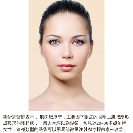
胡岱霖醫師表示， 肌肉肥厚型，主要因下眼皮的眼輪匝肌肥厚形
成弧形的隆起狀，一般人常誤以為眼袋，常見於20~30多歲年輕
女性，這種類型的眼袋可以用局部微量注射肉毒桿菌素來改善。