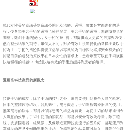
現代女性美的意識受到資訊公開化及治療、選擇、效果各方面進化的過
程，使各類美容手術的選擇也蓬勃發展，美容手術的選擇，無創微整形的
調整，微創手術的變化，及手術的拉 提，都提供給人更多的選擇與方便，
然而整形結果的期待，每個人不同，對於有效且快速變化的選擇主要以手
術為主，手術的風險與併發症必須以零風險為目標因此選擇安全有效的手
術是目前的趨勢治療效果在日本女性的需求上，患者希望可以使手術恢復
快速種種的相談中 無創快速有效的手術愈能得到患者的選擇。
運用高科技產品的新觀念
拉皮手術的成功，除了手術的技巧之外，還需要使用到符合人體的耗材。
日本的整體醫療環境，器具衛生，消毒觀念，手術過程醫療器具的使用，
無菌消毒的觀念，都是以保障患者的權益為首要，為使手術的結果達到令
人滿意的效果，手術中使用的消耗品，都是以安全有效為考量，除了縫
線，皮膚固定器，組織膠，及像最近臺灣拉皮流行的五爪釘，都是運用到
高科技的產品來輔助手術的成功，使得手術的結果可以持久，且降低併發