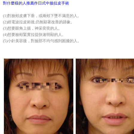
對什麼樣的人推薦作日式中臉拉皮手術
(1)對臉頰皮膚下垂，或兩頰下墜不滿意的人。
(2)經電波拉皮術後,仍無顯著改善的跡象。
(3)想要眼角上揚，神采奕奕的人。
(4)想要臉頰緊實拉提快速明顯的人。
(5)小針美容後，對臉部不均勻感到困擾的人。