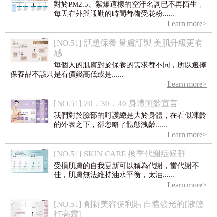
對於PM2.5、紫爆這樣的空汙名詞已不再陌生，
每天在外與通勤的時間都備受花粉......
Learn more>
[NO.51] 話題保養 量膚訂製 美肌升級更有
感
每個人的肌膚對於保養的需求都不同，所以選擇
保養品不該只是看價錢高低或是......
Learn more>
[NO.51] 20．30．40 身體無齡宣言
我們對於臉部的呵護總是大於身體，在看似凍齡
的外表之下，卻忽略了體態洩齡......
Learn more>
[NO.51] SKIN CARE 換季代謝症候群
受損肌膚的自我更新可以稱為代謝，當代謝不
佳，肌膚無法維持油水平衡，太油......
Learn more>
[NO.51] 創新美容便利貼 自體發光的[液態
打亮霜]