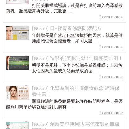
打開美肌模式祕訣，就是在打底前加入光澤感妝
前乳，妝感透亮再升級，完妝更......
Learn more>
[NO.50] 日+夜青春修護防禦配方
年齡增長是自然老化無法抗拒的因素，就算是健
康細胞也會面臨衰老，如同人體......
Learn more>
[NO.50] 進擊的[美腿] 找出勻稱完美比例！
明明不是肥胖，下半身卻總是感覺臃腫；上班族
女性因為久坐或久站而形成的循......
Learn more>
[NO.50] 化繁為簡的肌膚餵食觀念 縮時保
養主義！
瓶瓶罐罐的保養總是要花許多時間與程序，是否
能夠用簡單步驟就達到對肌膚有......
Learn more>
[NO.50] 創新美容便利貼 寒流來襲的肌膚