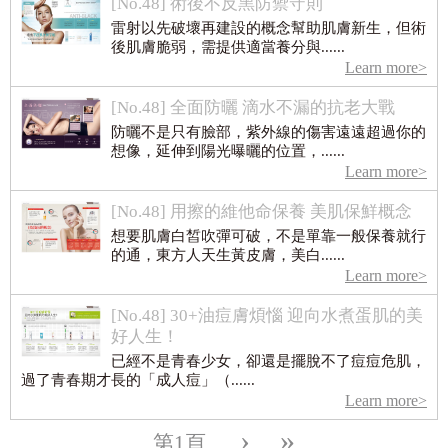
[No.48] 術後不反黑防禦守則
雷射以先破壞再建設的概念幫助肌膚新生，但術
後肌膚脆弱，需提供適當養分與......
Learn more>
[No.48] 全面防曬 滴水不漏的抗老大戰
防曬不是只有臉部，紫外線的傷害遠遠超過你的
想像，延伸到陽光曝曬的位置，......
Learn more>
[No.48] 用擦的維他命保養 美肌保鮮概念
想要肌膚白皙吹彈可破，不是單靠一般保養就行
的通，東方人天生黃皮膚，美白......
Learn more>
[No.48] 30+油痘膚煩惱 迎向水煮蛋肌的美
好人生！
已經不是青春少女，卻還是擺脫不了痘痘危肌，
過了青春期才長的「成人痘」（......
Learn more>
›
»
第1頁