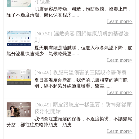
守護星
肌膚更容易乾燥、粗糙，預防敏感、搔癢上門，
除了不過度清潔、簡化保養程序......
Learn more>
[NO.50] 濕敷美容 回歸健康肌膚的基礎法
則
夏天肌膚總是油膩膩，但進入秋冬氣溫下降，皮
脂分泌量快速減少，氣候乾燥更......
Learn more>
[No.49] 收服高溫傷害的三階段冷靜保養
夏日高溫屢創新高，我們的肌膚相當的薄而脆
弱，經不起紫外線過度曝曬、醫美......
Learn more>
[No.49] 頭皮跟臉皮一樣重要！防掉髮從頭
皮淨化開始
我們會注重頭髮的保養，不過度染燙、不讓髮尾
分岔，卻往往忽略掉頭皮，頭皮......
Learn more>