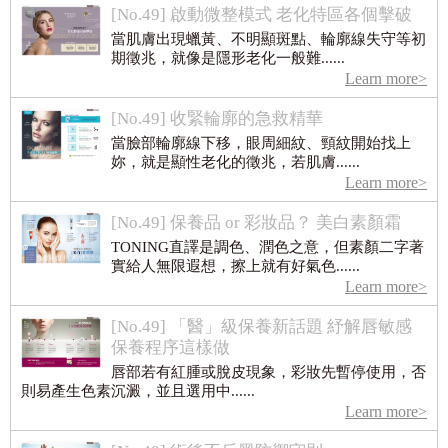
[No.49] 啟動微整模式 老化特區各個擊破
當肌膚出現蠟黃、不明顯斑點、輪廓線失守等初
期徵兆，就像是隱形老化一般難......
Learn more>
[No.49] 收緊輪廓的急救精華
當臉部輪廓線下移，眼周細紋、頸紋開始找上
妳，就是顯性老化的徵兆，若肌膚......
Learn more>
[No.49] 保養品 or 彩妝品？ 美白素顏霜
TONING直譯是調色、潤色之意，但素顏二字著
實給人無限遐想，擦上就有好氣色......
Learn more>
[No.49] 「醫」級保養新話題 紓解唇敏感
保養程序這樣做
唇部若有紅腫或脫皮現象，彩妝先暫停使用，否
則易產生色素沉澱，並且選用中......
Learn more>