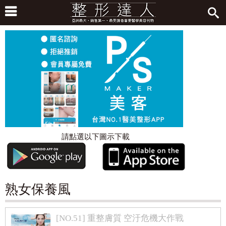
請點選以下圖示下載
熟女保養風
[NO.51] 重整膚質 空汙危機大作戰