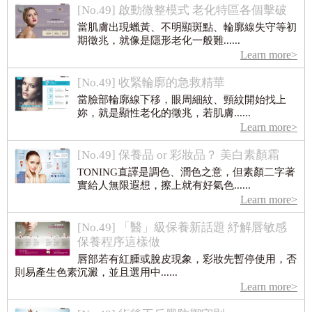
[No.49] 啟動微整模式 老化特區各個擊破
當肌膚出現蠟黃、不明顯斑點、輪廓線失守等初
期徵兆，就像是隱形老化一般難......
Learn more>
[No.49] 收緊輪廓的急救精華
當臉部輪廓線下移，眼周細紋、頸紋開始找上
妳，就是顯性老化的徵兆，若肌膚......
Learn more>
[No.49] 保養品 or 彩妝品？ 美白素顏霜
TONING直譯是調色、潤色之意，但素顏二字著
實給人無限遐想，擦上就有好氣色......
Learn more>
[No.49] 「醫」級保養新話題 紓解唇敏感
保養程序這樣做
唇部若有紅腫或脫皮現象，彩妝先暫停使用，否
則易產生色素沉澱，並且選用中......
Learn more>