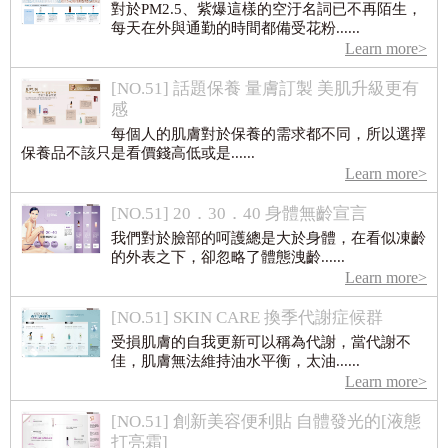
對於PM2.5、紫爆這樣的空汙名詞已不再陌生，
每天在外與通勤的時間都備受花粉......
Learn more>
[NO.51] 話題保養 量膚訂製 美肌升級更有
感
每個人的肌膚對於保養的需求都不同，所以選擇
保養品不該只是看價錢高低或是......
Learn more>
[NO.51] 20．30．40 身體無齡宣言
我們對於臉部的呵護總是大於身體，在看似凍齡
的外表之下，卻忽略了體態洩齡......
Learn more>
[NO.51] SKIN CARE 換季代謝症候群
受損肌膚的自我更新可以稱為代謝，當代謝不
佳，肌膚無法維持油水平衡，太油......
Learn more>
[NO.51] 創新美容便利貼 自體發光的[液態
打亮霜]