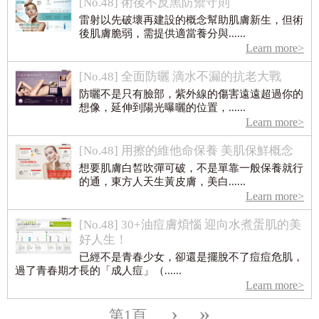
[No.48] 術後不反黑防禦守則
雷射以先破壞再建設的概念幫助肌膚新生，但術
後肌膚脆弱，需提供適當養分與......
Learn more>
[No.48] 全面防曬 滴水不漏的抗老大戰
防曬不是只有臉部，紫外線的傷害遠遠超過你的
想像，延伸到陽光曝曬的位置，......
Learn more>
[No.48] 用擦的維他命保養 美肌保鮮概念
想要肌膚白皙吹彈可破，不是單靠一般保養就行
的通，東方人天生黃皮膚，美白......
Learn more>
[No.48] 30+油痘膚煩惱 迎向水煮蛋肌的美
好人生！
已經不是青春少女，卻還是擺脫不了痘痘危肌，
過了青春期才長的「成人痘」（......
Learn more>
›
»
第1頁