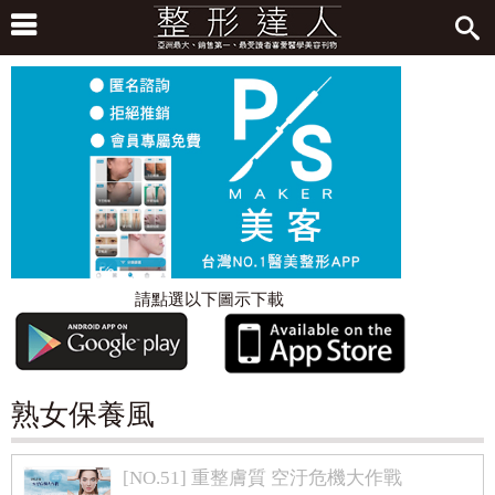
請點選以下圖示下載
熟女保養風
[NO.51] 重整膚質 空汙危機大作戰