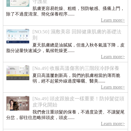
守護星
肌膚更容易乾燥、粗糙，預防敏感、搔癢上門，
除了不過度清潔、簡化保養程序......
Learn more>
[NO.50] 濕敷美容 回歸健康肌膚的基礎法
則
夏天肌膚總是油膩膩，但進入秋冬氣溫下降，皮
脂分泌量快速減少，氣候乾燥更......
Learn more>
[No.49] 收服高溫傷害的三階段冷靜保養
夏日高溫屢創新高，我們的肌膚相當的薄而脆
弱，經不起紫外線過度曝曬、醫美......
Learn more>
[No.49] 頭皮跟臉皮一樣重要！防掉髮從頭
皮淨化開始
我們會注重頭髮的保養，不過度染燙、不讓髮尾
分岔，卻往往忽略掉頭皮，頭皮......
Learn more>