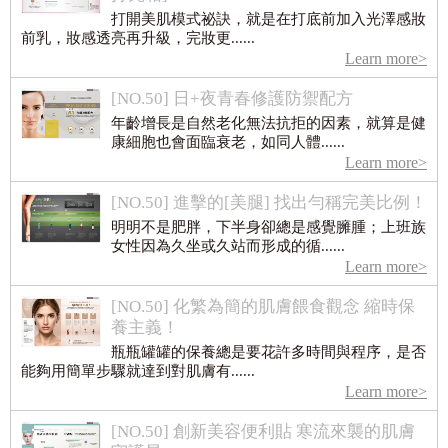
打開美肌模式祕訣，就是在打底前加入光澤感妝
前乳，妝感透亮再升級，完妝更......
Learn more>
[NO.50] 日+夜青春修護防禦配方
年齡增長是自然老化無法抗拒的因素，就算是健
康細胞也會面臨衰老，如同人體......
Learn more>
[NO.50] 進擊的[美腿] 找出勻稱完美比例！
明明不是肥胖，下半身卻總是感覺臃腫；上班族
女性因為久坐或久站而形成的循......
Learn more>
[NO.50] 化繁為簡的肌膚餵食觀念 縮時保
養主義！
瓶瓶罐罐的保養總是要花許多時間與程序，是否
能夠用簡單步驟就達到對肌膚有......
Learn more>
[NO.50] 創新美容便利貼 寒流來襲的肌膚