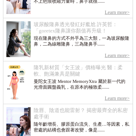
不上疤痕收縮力量時，鼻子就很......
Learn more>
玻尿酸隆鼻透光發紅好尷尬 許英哲：
「goretex隆鼻讓你顏值再升級！
現在隆鼻的方式不外乎為三大類，一為玻尿酸隆
鼻，二為線雕隆鼻，三為隆鼻手......
Learn more>
隆乳新材質「女王波」價格曝光 醫：柔
軟、飽滿兼具是關鍵
曼陀女王波 Mentor MemoryXtra 屬於新一代的
光滑面圓盤義乳，在原本的極致柔......
Learn more>
陰唇、陰道也能雷射？ 揭密最齊全的私密
處手術
隨年齡增長、膠原蛋白流失、生產…等因素，私
密處的結構也會跟著改變，像是......