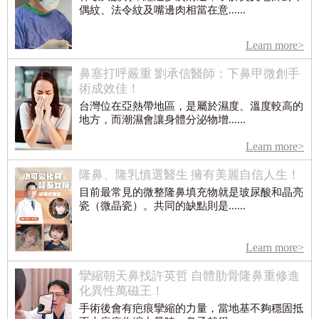
偶紋、法令紋及嘴邊肉相當在意......
Learn more>
鼻塞打呼嚴重 劉承信醫師：下鼻甲微創手
術成效佳！
台灣位在亞熱帶地區，是屬於濕度、溫度較高的
地方，而潮濕會讓身體分泌物增......
Learn more>
隆鼻、隆乳慎選醫生 擁有美麗自信人生！
目前最常見的微整隆鼻填充物就是玻尿酸和晶亮
瓷（微晶瓷）。共同的缺點則是......
Learn more>
攣縮朝天鼻找許英哲 自體肋骨隆鼻重修進
化異性萬磁王！
手術後會有疤痕攣縮的力量，當地基不夠穩固抵