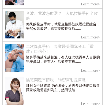
Learn more>
音波、電波怎麼選？ 人氣拉提手術全攻
略
傳統的拉皮手術，就是直接將筋膜層拉提縫合，
雖然效果最好，卻需要較長復原......
Learn more>
二次隆鼻手術 專業醫美團隊分工「重
建」自信心！
隆鼻手術越來越普遍，有人從此獲得令人自傲的
完美鼻型，也有人生活並沒有獲......
Learn more>
陰道問題三情境 維密雷射是首選
針對女性陰道環境的困擾，過去多以傳統口服荷
爾蒙或陰道塞劑為主，然而現階......
Learn more>