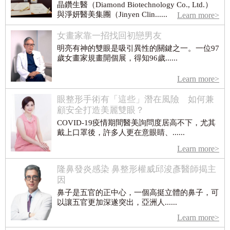
晶鑽生醫（Diamond Biotechnology Co., Ltd.）
與淨妍醫美集團（Jinyen Clin......
Learn more>
女畫家靠一招找回初戀男友
明亮有神的雙眼是吸引異性的關鍵之一。一位97
歲女畫家規畫開個展，得知96歲......
Learn more>
眼整形手術有「這些」潛在風險 如何兼
顧安全打造美麗雙眼？
COVID-19疫情期間醫美詢問度居高不下，尤其
戴上口罩後，許多人更在意眼睛、......
Learn more>
隆鼻發炎感染 鼻整形權威邱浚彥醫師揭主
因
鼻子是五官的正中心，一個高挺立體的鼻子，可
以讓五官更加深遂突出，亞洲人......
Learn more>