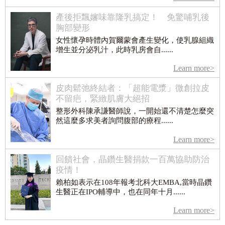
產後拒飄嬸味靠隆乳搞定！ 免驚哺乳後
胸部變形
女性懷孕時體內賀爾蒙會產生變化，使乳腺組織
增生並分泌乳汁，此時乳房會自......
Learn more>
皮肉鬆弛終結者：「超能電漿」微創拉皮
不留疤，緊緻肌膚大絕招
整形外科陳承謙醫師說，一開始還不清楚怎麼突
然這麼多求美者詢問腹部的療程......
Learn more>
回饋社會，晶鑽生醫捐款一百萬協助防治
疫情！
賴柏如表示在108年報考北科大EMBA,當時晶鑽
生醫正在IPO輔導中，也在同年十月......
Learn more>