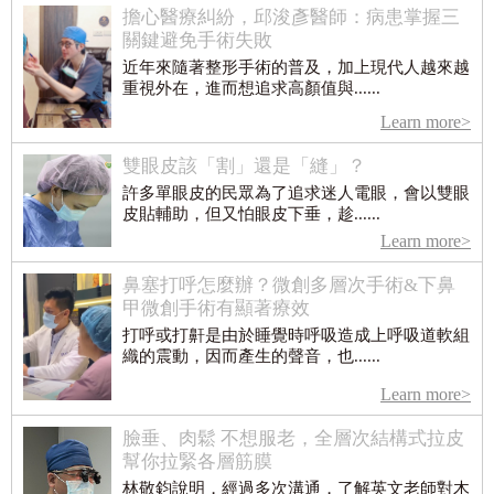
擔心醫療糾紛，邱浚彥醫師：病患掌握三
關鍵避免手術失敗
近年來隨著整形手術的普及，加上現代人越來越
重視外在，進而想追求高顏值與......
Learn more>
雙眼皮該「割」還是「縫」？
許多單眼皮的民眾為了追求迷人電眼，會以雙眼
皮貼輔助，但又怕眼皮下垂，趁......
Learn more>
鼻塞打呼怎麼辦？微創多層次手術&下鼻
甲微創手術有顯著療效
打呼或打鼾是由於睡覺時呼吸造成上呼吸道軟組
織的震動，因而產生的聲音，也......
Learn more>
臉垂、肉鬆 不想服老，全層次結構式拉皮
幫你拉緊各層筋膜
林敬鈞說明，經過多次溝通，了解英文老師對木