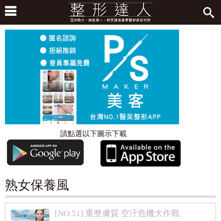
請點選以下圖示下載
熟女保養風
[NO.51] 重整膚質 空汙危機大作戰