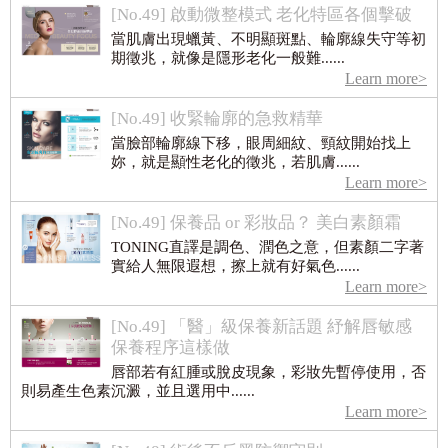
[No.49] 啟動微整模式 老化特區各個擊破
當肌膚出現蠟黃、不明顯斑點、輪廓線失守等初
期徵兆，就像是隱形老化一般難......
Learn more>
[No.49] 收緊輪廓的急救精華
當臉部輪廓線下移，眼周細紋、頸紋開始找上
妳，就是顯性老化的徵兆，若肌膚......
Learn more>
[No.49] 保養品 or 彩妝品？ 美白素顏霜
TONING直譯是調色、潤色之意，但素顏二字著
實給人無限遐想，擦上就有好氣色......
Learn more>
[No.49] 「醫」級保養新話題 紓解唇敏感
保養程序這樣做
唇部若有紅腫或脫皮現象，彩妝先暫停使用，否
則易產生色素沉澱，並且選用中......
Learn more>