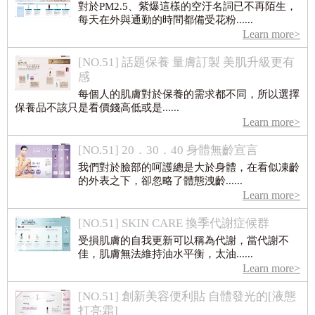
對於PM2.5、紫爆這樣的空汙名詞已不再陌生，
每天在外與通勤的時間都備受花粉......
Learn more>
[NO.51] 話題保養 量膚訂製 美肌升級更有
感
每個人的肌膚對於保養的需求都不同，所以選擇
保養品不該只是看價錢高低或是......
Learn more>
[NO.51] 20．30．40 身體無齡宣言
我們對於臉部的呵護總是大於身體，在看似凍齡
的外表之下，卻忽略了體態洩齡......
Learn more>
[NO.51] SKIN CARE 換季代謝症候群
受損肌膚的自我更新可以稱為代謝，當代謝不
佳，肌膚無法維持油水平衡，太油......
Learn more>
[NO.51] 創新美容便利貼 自體發光的[液態
打亮霜]