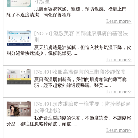
守護星
肌膚更容易乾燥、粗糙，預防敏感、搔癢上門，
除了不過度清潔、簡化保養程序......
Learn more>
[NO.50] 濕敷美容 回歸健康肌膚的基礎法
則
夏天肌膚總是油膩膩，但進入秋冬氣溫下降，皮
脂分泌量快速減少，氣候乾燥更......
Learn more>
[No.49] 收服高溫傷害的三階段冷靜保養
夏日高溫屢創新高，我們的肌膚相當的薄而脆
弱，經不起紫外線過度曝曬、醫美......
Learn more>
[No.49] 頭皮跟臉皮一樣重要！防掉髮從頭
皮淨化開始
我們會注重頭髮的保養，不過度染燙、不讓髮尾
分岔，卻往往忽略掉頭皮，頭皮......
Learn more>