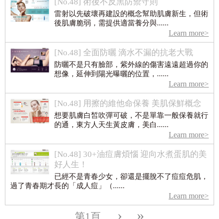
[No.48] 術後不反黑防禦守則
雷射以先破壞再建設的概念幫助肌膚新生，但術
後肌膚脆弱，需提供適當養分與......
Learn more>
[No.48] 全面防曬 滴水不漏的抗老大戰
防曬不是只有臉部，紫外線的傷害遠遠超過你的
想像，延伸到陽光曝曬的位置，......
Learn more>
[No.48] 用擦的維他命保養 美肌保鮮概念
想要肌膚白皙吹彈可破，不是單靠一般保養就行
的通，東方人天生黃皮膚，美白......
Learn more>
[No.48] 30+油痘膚煩惱 迎向水煮蛋肌的美
好人生！
已經不是青春少女，卻還是擺脫不了痘痘危肌，
過了青春期才長的「成人痘」（......
Learn more>
›
»
第1頁