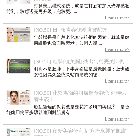
打開美肌模式祕訣，就是在打底前加入光澤感妝
前乳，妝感透亮再升級，完妝更......
Learn more>
[NO.50] 日+夜青春修護防禦配方
年齡增長是自然老化無法抗拒的因素，就算是健
康細胞也會面臨衰老，如同人體......
Learn more>
[NO.50] 進擊的[美腿] 找出勻稱完美比例！
明明不是肥胖，下半身卻總是感覺臃腫；上班族
女性因為久坐或久站而形成的循......
Learn more>
[NO.50] 化繁為簡的肌膚餵食觀念 縮時保
養主義！
瓶瓶罐罐的保養總是要花許多時間與程序，是否
能夠用簡單步驟就達到對肌膚有......
Learn more>
[NO.50] 創新美容便利貼 寒流來襲的肌膚