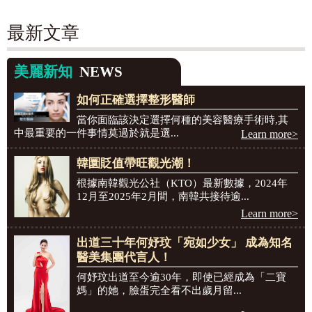
最新文章
美麗新知
NEWS
如何正確選擇整形醫師
當你面臨該決定選擇何種的美容醫療手術時,其
中最重要的一件事情莫過於就是選...
Learn more>
韓圜貶值帶旺觀光潮！
根據南韓觀光公社（KTO）最新數據，2024年
12月至2025年2月間，南韓共接待逾...
Learn more>
出道三十年何妤玟「宛如少女」 成為知名
醫美集團代言人！
何妤玟出道至今逾30年，即使已經成為「二寶
媽」的她，臉蛋完全看不出歲月留...