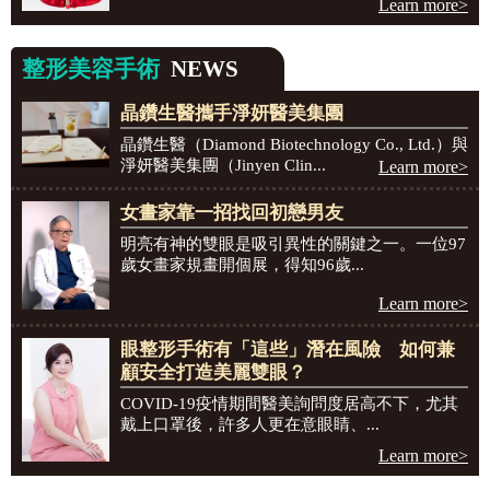
Learn more>
整形美容手術
NEWS
晶鑽生醫攜手淨妍醫美集團
晶鑽生醫（Diamond Biotechnology Co., Ltd.）與
淨妍醫美集團（Jinyen Clin...
Learn more>
女畫家靠一招找回初戀男友
明亮有神的雙眼是吸引異性的關鍵之一。一位97
歲女畫家規畫開個展，得知96歲...
Learn more>
眼整形手術有「這些」潛在風險 如何兼
顧安全打造美麗雙眼？
COVID-19疫情期間醫美詢問度居高不下，尤其
戴上口罩後，許多人更在意眼睛、...
Learn more>