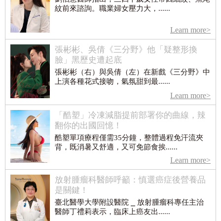
紋前來諮詢。職業婦女壓力大，......
Learn more>
張彬彬、吳倩《三分野》他「疑整形換
臉」黑歷史遭起底
張彬彬（右）與吳倩（左）在新戲《三分野》中
上演各種花式接吻，氣氛甜到最......
Learn more>
「酷塑」冷凍減脂提前部署你的曲線，辣
翻你的出國回憶！
酷塑單項療程僅需35分鐘，整體過程免汗流夾
背，既消暑又舒適，又可免節食挨......
Learn more>
放射腫瘤科醫師呼籲：慎選癌症後營養品
是關鍵！
臺北醫學大學附設醫院 ⎯ 放射腫瘤科專任主治
醫師丁禮莉表示，臨床上癌友出......