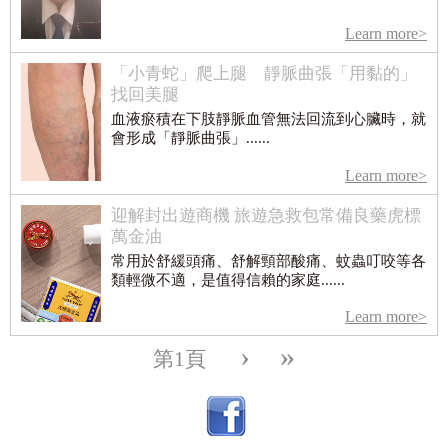
Learn more>
「小青蛇」爬上腿 靜脈曲張「用黏的」
找回美腿
血液瘀積在下肢靜脈血管無法回流到心臟時，就
會形成「靜脈曲張」......
Learn more>
迎解封出遊商機 旅遊急救包常備良藥虎標
萬金油
常用於舒緩頭痛、舒解頸部酸痛、蚊蟲叮咬等各
類輕微不適，是值得信賴的家庭......
Learn more>
›
»
第1頁