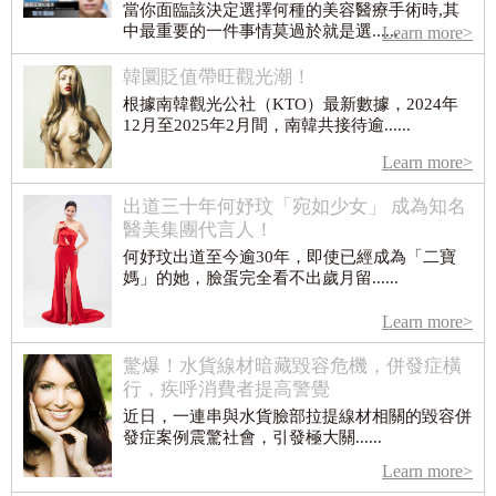
當你面臨該決定選擇何種的美容醫療手術時,其
中最重要的一件事情莫過於就是選......
Learn more>
韓圜貶值帶旺觀光潮！
根據南韓觀光公社（KTO）最新數據，2024年
12月至2025年2月間，南韓共接待逾......
Learn more>
出道三十年何妤玟「宛如少女」 成為知名
醫美集團代言人！
何妤玟出道至今逾30年，即使已經成為「二寶
媽」的她，臉蛋完全看不出歲月留......
Learn more>
驚爆！水貨線材暗藏毀容危機，併發症橫
行，疾呼消費者提高警覺
近日，一連串與水貨臉部拉提線材相關的毀容併
發症案例震驚社會，引發極大關......
Learn more>