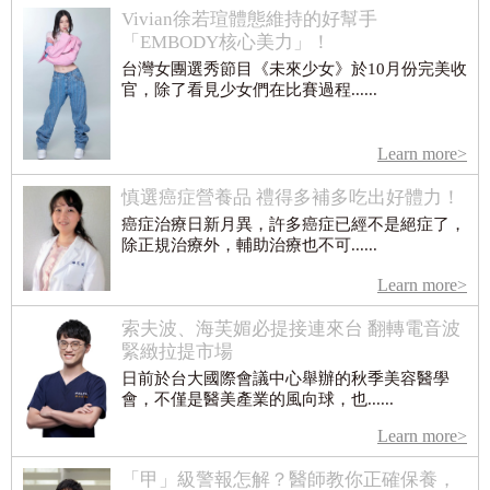
Vivian徐若瑄體態維持的好幫手
「EMBODY核心美力」！
台灣女團選秀節目《未來少女》於10月份完美收
官，除了看見少女們在比賽過程......
Learn more>
慎選癌症營養品 禮得多補多吃出好體力！
癌症治療日新月異，許多癌症已經不是絕症了，
除正規治療外，輔助治療也不可......
Learn more>
索夫波、海芙媚必提接連來台 翻轉電音波
緊緻拉提市場
日前於台大國際會議中心舉辦的秋季美容醫學
會，不僅是醫美產業的風向球，也......
Learn more>
「甲」級警報怎解？醫師教你正確保養，