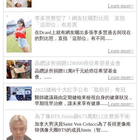
Learn more>
李多慧整型了！網友狂曬對比照 直指
「這部位」有差異
在Dcard上就有網友曬出多張李多慧過去與現在
的對比照，直指「這部位」有不同......
Learn more>
晶鑽診所捐贈128000癌症希望基金會
晶鑽診所捐贈12萬8千元給癌症希望基金
會。......
Learn more>
2022健檢十大紅字公布「脂肪肝」奪冠
醫師建議藉由定期健檢來檢視自身的健康狀況，
早期現早治療，讓未來享有健康......
Learn more>
為了像BTS Jimin砸675萬動12次整形手術
加拿大男演員Saint Von Colucci為了長得更像南
韓偶像天團BTS的成員Jimin（智......