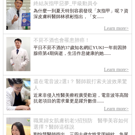
終結灰指甲惡夢_甲級動員令
為什麼一到夏天特別容易發現「灰指甲」呢？資
深皮膚科醫師林祺彬指出，「女......
Learn more>
不菸不酒也會罹患肺癌！
平日不菸不酒的37歲知名網紅YUKI一年前因肺
腺癌第4期病逝，生活作息健康的她......
Learn more>
還在電音波2選1？ 醫師親打索夫波效果驚
人
近來非侵入性醫美療程廣受歡迎，電音波等高階
抗老項目的需求量更是躍升數倍......
Learn more>
職業婦女肌膚初老5招預防 醫學美容如何
選擇？醫師這樣說
劉怡慧醫師指出，三四十歲女性常因細紋、魚尾